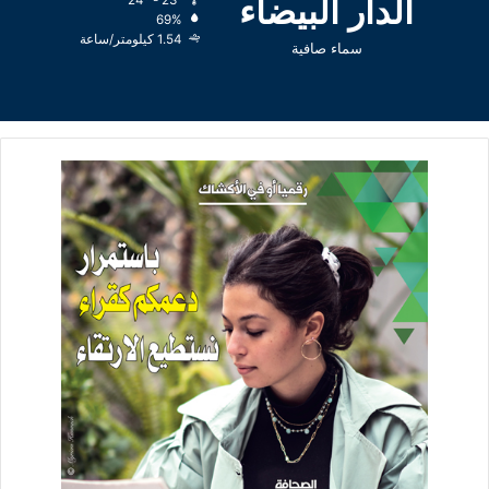
الدار البيضاء
24º - 23º
69%
1.54 كيلومتر/ساعة
سماء صافية