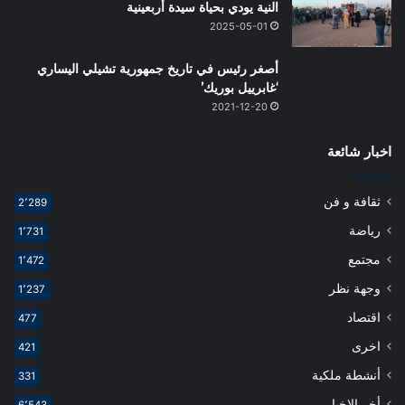
النية يودي بحياة سيدة أربعينية
2025-05-01
أصغر رئيس في تاريخ جمهورية تشيلي اليساري
‘غابرييل بوريك’
2021-12-20
اخبار شائعة
ثقافة و فن
2٬289
رياضة
1٬731
مجتمع
1٬472
وجهة نظر
1٬237
اقتصاد
477
اخرى
421
أنشطة ملكية
331
أخر الاخبار
6٬543