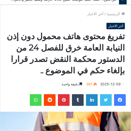
الرئيسية
/
أخر الاخبار
أخر الاخبار
تفريغ محتوى هاتف محمول دون إذن
النيابة العامة خرق للفصل 24 من
الدستور محكمة النقض تصدر قرارا
بإلغاء حكم في الموضوع ..
2025-12-09
661
دقيقة واحدة
فيسبوك
تويتر
لينكدإن
‏Tumblr
بينتيريست
‏Reddit
واتساب