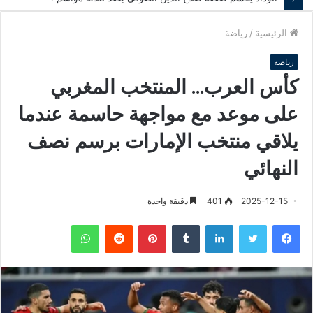
الرئيسية
/
رياضة
رياضة
كأس العرب… المنتخب المغربي
على موعد مع مواجهة حاسمة عندما
يلاقي منتخب الإمارات برسم نصف
النهائي
2025-12-15
401
دقيقة واحدة
فيسبوك
تويتر
لينكدإن
‏Tumblr
بينتيريست
‏Reddit
واتساب