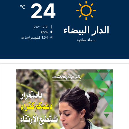
24
℃
الدار البيضاء
24º - 23º
69%
1.54 كيلومتر/ساعة
سماء صافية