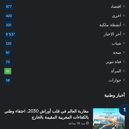
اقتصاد
477
اخرى
420
أنشطة ملكية
331
أخر الاخبار
6٬537
شباب
120
صحة
97
قناة تنوير
70
المرأة
65
حوارات
58
أخبار وطنية
مغاربة العالم في قلب أوراش 2030.. احتفاء وطني
بالكفاءات المغربية المقيمة بالخارج
منذ 19 ساعة