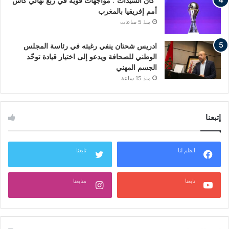
“كان السيدات”: مواجهات قوية في ربع نهائي كأس
أمم إفريقيا بالمغرب
منذ 5 ساعات
ادريس شحتان ينفي رغبته في رئاسة المجلس
الوطني للصحافة ويدعو إلى اختيار قيادة توحّد
الجسم المهني
منذ 15 ساعة
إتبعنا
انظم لنا
تابعنا
تابعنا
متابعنا