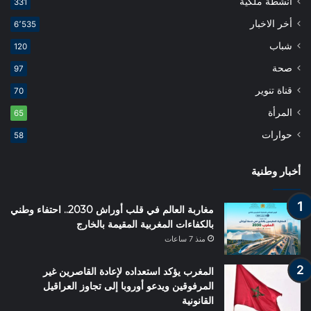
أنشطة ملكية
331
أخر الاخبار
6٬535
شباب
120
صحة
97
قناة تنوير
70
المرأة
65
حوارات
58
أخبار وطنية
مغاربة العالم في قلب أوراش 2030.. احتفاء وطني
بالكفاءات المغربية المقيمة بالخارج
منذ 7 ساعات
المغرب يؤكد استعداده لإعادة القاصرين غير
المرفوقين ويدعو أوروبا إلى تجاوز العراقيل
القانونية