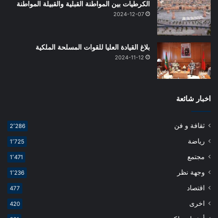
الكرطيات بين المواطنة القبلية والقبيلة المواطنة
2024-12-07
بلاغ القيادة العليا للقوات المسلحة الملكية
2024-11-12
اخبار شائعة
ثقافة و فن
2٬286
رياضة
1٬725
مجتمع
1٬471
وجهة نظر
1٬236
اقتصاد
477
اخرى
420