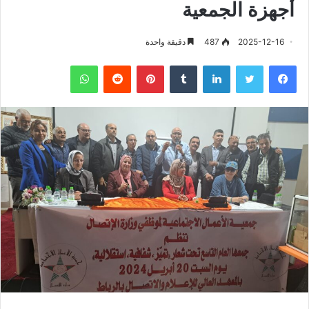
أجهزة الجمعية
2025-12-16
487
دقيقة واحدة
فيسبوك
تويتر
لينكدإن
‏Tumblr
بينتيريست
‏Reddit
واتساب