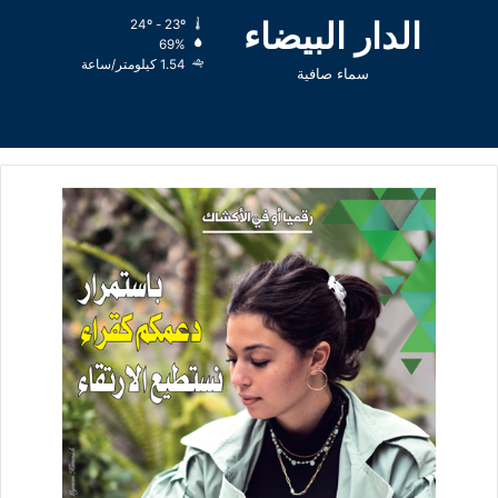
الدار البيضاء
24º - 23º
69%
1.54 كيلومتر/ساعة
سماء صافية