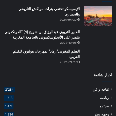
الإيسيسكو تحتفي بتراث مراكش التاريخي
والحضاري
2024-04-30
الخبير التربوي عبدالرزاق بن شريج (4):*الفرنكفوني
ينتصر على الأنجلوسكسوني بالجامعة المغربية
2022-10-08
الفيلم المغربي”رماد” بمهرجان هوليوود للفيلم
العربي:
2022-03-27
اخبار شائعة
ثقافة و فن
2٬284
رياضة
1٬718
مجتمع
1٬471
وجهة نظر
1٬234