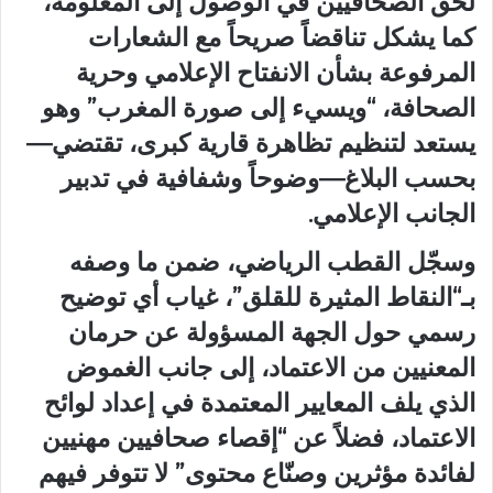
لحق الصحافيين في
الوصول إلى المعلومة
،
كما يشكل تناقضاً صريحاً مع الشعارات
المرفوعة بشأن الانفتاح الإعلامي وحرية
الصحافة، “ويسيء إلى صورة المغرب” وهو
يستعد لتنظيم تظاهرة قارية كبرى، تقتضي—
بحسب البلاغ—وضوحاً وشفافية في تدبير
الجانب الإعلامي.
وسجّل القطب الرياضي، ضمن ما وصفه
بـ“النقاط المثيرة للقلق”،
غياب أي توضيح
رسمي
حول الجهة المسؤولة عن حرمان
المعنيين من الاعتماد، إلى جانب
الغموض
الذي يلف المعايير المعتمدة
في إعداد لوائح
الاعتماد، فضلاً عن “إقصاء صحافيين مهنيين
لفائدة مؤثرين وصنّاع محتوى” لا تتوفر فيهم