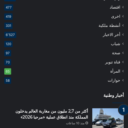
اقتصاد
477
اخرى
419
أنشطة ملكية
331
أخر الاخبار
6٬527
شباب
120
صحة
97
قناة تنوير
70
المرأة
65
حوارات
58
أخبار وطنية
أكثر من 2,7 مليون من مغاربة العالم يدخلون
المملكة منذ انطلاق عملية «مرحبا 2026»
منذ 10 ساعات