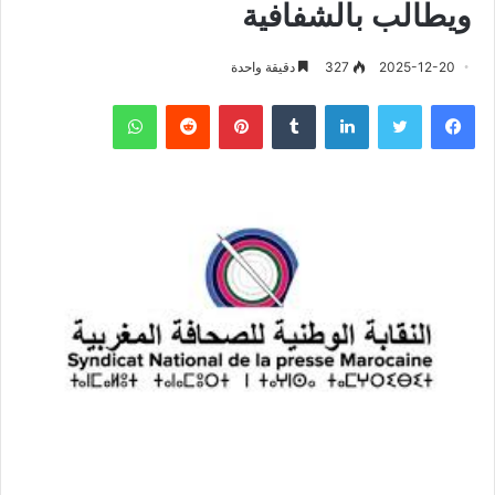
ويطالب بالشفافية
2025-12-20
327
دقيقة واحدة
فيسبوك
تويتر
لينكدإن
‏Tumblr
بينتيريست
‏Reddit
واتساب