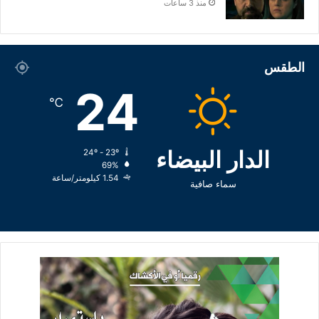
منذ 3 ساعات
الطقس
24
℃
الدار البيضاء
24º - 23º
69%
1.54 كيلومتر/ساعة
سماء صافية