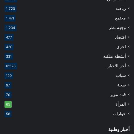
رياضة
1٬720
مجتمع
1٬471
وجهة نظر
1٬234
اقتصاد
477
اخرى
420
أنشطة ملكية
331
أخر الاخبار
6٬528
شباب
120
صحة
97
قناة تنوير
70
المرأة
65
حوارات
58
أخبار وطنية