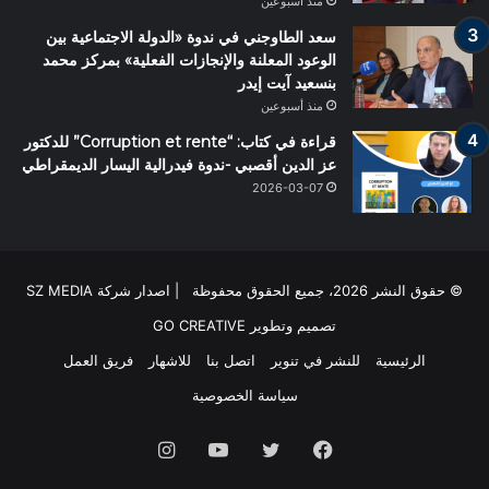
منذ أسبوعين
سعد الطاوجني في ندوة «الدولة الاجتماعية بين
الوعود المعلنة والإنجازات الفعلية» بمركز محمد
بنسعيد آيت إيدر
منذ أسبوعين
قراءة في كتاب: “Corruption et rente” للدكتور
عز الدين أقصبي -ندوة فيدرالية اليسار الديمقراطي
2026-03-07
© حقوق النشر 2026، جميع الحقوق محفوظة | اصدار شركة SZ MEDIA
تصميم وتطوير
GO CREATIVE
الرئيسية
للنشر في تنوير
اتصل بنا
للاشهار
فريق العمل
سياسة الخصوصية
فيسبوك
تويتر
يوتيوب
انستقرام