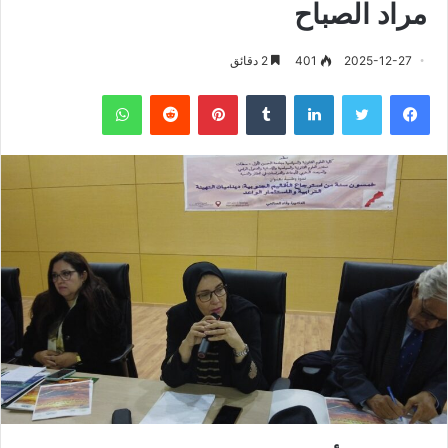
مراد الصباح
2025-12-27
401
2 دقائق
فيسبوك
تويتر
لينكدإن
‏Tumblr
بينتيريست
‏Reddit
واتساب