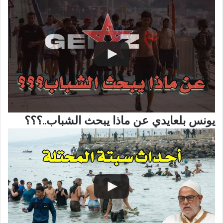
يونس بلعايدي عن ماذا يبحث الشباب..؟؟؟