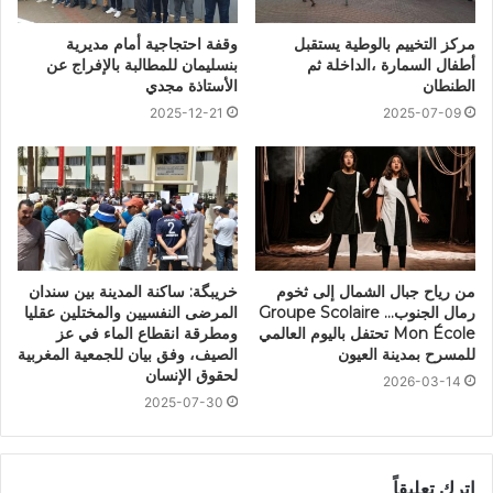
مركز التخييم بالوطية يستقبل
وقفة احتجاجية أمام مديرية
أطفال السمارة ،الداخلة ثم
بنسليمان للمطالبة بالإفراج عن
الطنطان
الأستاذة مجدي
2025-12-21
2025-07-09
من رياح جبال الشمال إلى ثخوم
خريبگة: ساكنة المدينة بين سندان
رمال الجنوب… Groupe Scolaire
المرضى النفسيين والمختلين عقليا
Mon École تحتفل باليوم العالمي
ومطرقة انقطاع الماء في عز
للمسرح بمدينة العيون
الصيف، وفق بيان للجمعية المغربية
لحقوق الإنسان
2026-03-14
2025-07-30
اترك تعليقاً