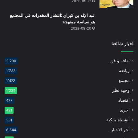
2026-05-17
عبد الإله بن كيران :انتشار المخدرات في المجتمع
هو سياسة ممنهجة:
2022-09-20
اخبار شائعة
ثقافة و فن
2٬290
رياضة
1٬733
مجتمع
1٬472
وجهة نظر
1٬239
اقتصاد
477
اخرى
421
أنشطة ملكية
331
أخر الاخبار
6٬544