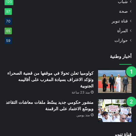
شباب
120
صحة
97
قناة تنوير
70
المرأة
65
حوارات
59
أخبار وطنية
كولومبيا تعلن تحولا في موقفها من قضية الصحراء
وتؤكد الاعتراف بسيادة المغرب على أقاليمه
الجنوبية
منذ 23 ساعة
منشور حكومي جديد يبسّط ملفات معاشات التقاعد
ويوسّع الاعتماد على الرقمنة
منذ يومين
قناة تنوير