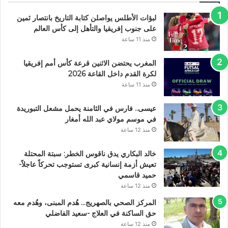
لبؤات الأطلس يواصلن كتابة التاريخ بانتصار ثمين
على جنوب إفريقيا والتأهل إلى كأس العالم
منذ 11 ساعة
المغرب يحتضن الاثنين قرعة كأس أمم إفريقيا
لكرة القدم داخل القاعة 2026
منذ 11 ساعة
عيسى.. فارس في الثامنة يحمل مشعل التبوريدة
في موسم مولاي عبد الله أمغار
منذ 12 ساعة
خالد البكاري يدق ناقوس الخطر: سبتة المحتلة
تعيش أزمة إنسانية كبرى تستوجب تحركاً عاجلاً-
حميد قاسمي
منذ 12 ساعة
المركز الصحي بالصهريج… هُدم المبنى، وهُدم معه
حق الساكنة في العلاج -سعيد الفاضلي
منذ 12 ساعة