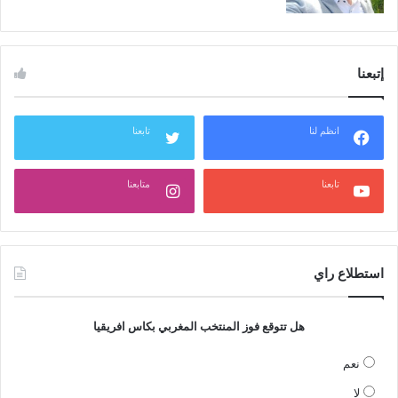
إتبعنا
انظم لنا
تابعنا
تابعنا
متابعنا
استطلاع راي
هل تتوقع فوز المنتخب المغربي بكاس افريقيا
نعم
لا