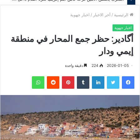
الرئيسية
/
أخر الاخبار
/
اخبار جهوية
اخبار جهوية
أگادير: حظر جمع المحار في منطقة
إيمي ودار
2026-01-05
224
دقيقة واحدة
فيسبوك
تويتر
لينكدإن
‏Tumblr
بينتيريست
‏Reddit
واتساب