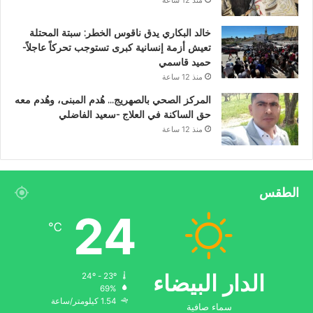
خالد البكاري يدق ناقوس الخطر: سبتة المحتلة
تعيش أزمة إنسانية كبرى تستوجب تحركاً عاجلاً-
حميد قاسمي
منذ 12 ساعة
المركز الصحي بالصهريج… هُدم المبنى، وهُدم معه
حق الساكنة في العلاج -سعيد الفاضلي
منذ 12 ساعة
الطقس
24
℃
الدار البيضاء
24º - 23º
69%
1.54 كيلومتر/ساعة
سماء صافية