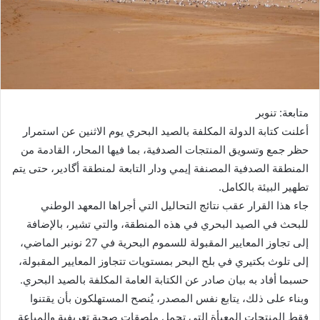
متابعة: تنوبر
أعلنت كتابة الدولة المكلفة بالصيد البحري يوم الاثنين عن استمرار
حظر جمع وتسويق المنتجات الصدفية، بما فيها المحار، القادمة من
المنطقة الصدفية المصنفة إيمي ودار التابعة لمنطقة أگادير، حتى يتم
تطهير البيئة بالكامل.
جاء هذا القرار عقب نتائج التحاليل التي أجراها المعهد الوطني
للبحث في الصيد البحري في هذه المنطقة، والتي تشير، بالإضافة
إلى تجاوز المعايير المقبولة للسموم البحرية في 27 نونبر الماضي،
إلى تلوث بكتيري في بلح البحر بمستويات تتجاوز المعايير المقبولة،
حسبما أفاد به بيان صادر عن الكتابة العامة المكلفة بالصيد البحري.
وبناء على ذلك، يتابع نفس المصدر، يُنصح المستهلكون بأن يقتنوا
فقط المنتجات المعبأة التي تحمل ملصقات صحية تعريفية والمباعة