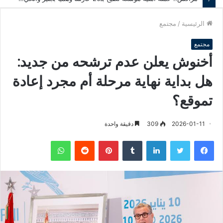
الرئيسية
/
مجتمع
مجتمع
أخنوش يعلن عدم ترشحه من جديد:
هل بداية نهاية مرحلة أم مجرد إعادة
تموقع؟
2026-01-11
309
دقيقة واحدة
فيسبوك
تويتر
لينكدإن
‏Tumblr
بينتيريست
‏Reddit
واتساب