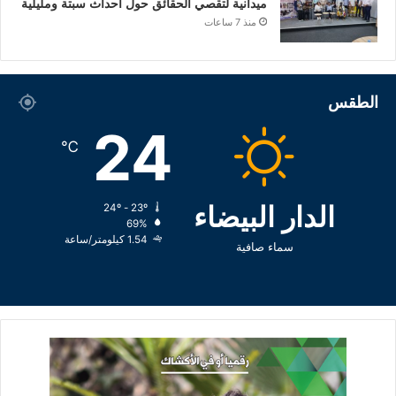
ميدانية لتقصي الحقائق حول أحداث سبتة ومليلية
منذ 7 ساعات
الطقس
24
℃
الدار البيضاء
24º - 23º
69%
1.54 كيلومتر/ساعة
سماء صافية