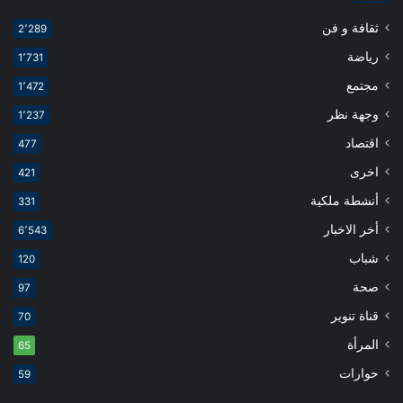
ثقافة و فن
2٬289
رياضة
1٬731
مجتمع
1٬472
وجهة نظر
1٬237
اقتصاد
477
اخرى
421
أنشطة ملكية
331
أخر الاخبار
6٬543
شباب
120
صحة
97
قناة تنوير
70
المرأة
65
حوارات
59