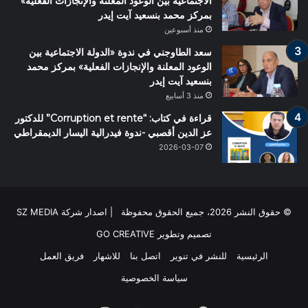
الاجتماعية بين الوعود المعلنة والإنجازات الفعلية»
بمركز محمد بنسعيد آيت إيدر
منذ أسبوعين
سعد الطاوجني في ندوة «الدولة الاجتماعية بين
الوعود المعلنة والإنجازات الفعلية» بمركز محمد
بنسعيد آيت إيدر
منذ 3 أسابيع
قراءة في كتاب: “Corruption et rente” للدكتور
عز الدين أقصبي -ندوة فيدرالية اليسار الديمقراطي
2026-03-07
© حقوق النشر 2026، جميع الحقوق محفوظة | اصدار شركة SZ MEDIA
تصميم وتطوير
GO CREATIVE
الرئيسية
للنشر في تنوير
اتصل بنا
للاشهار
فريق العمل
سياسة الخصوصية