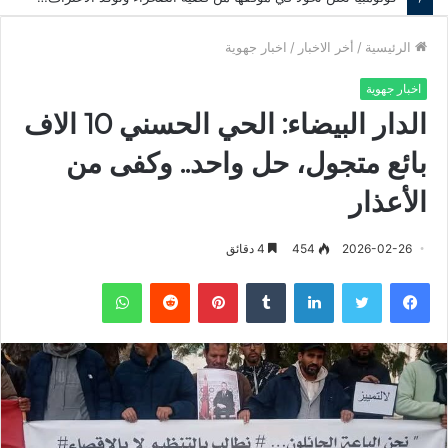
الرئيسية
/
أخر الاخبار
/
اخبار جهوية
اخبار جهوية
الدار البيضاء: الحي الحسني 10 الاف
بائع متجول، حل واحد.. وكفى من
الأعذار
2026-02-26
454
4 دقائق
فيسبوك
تويتر
لينكدإن
‏Tumblr
بينتيريست
‏Reddit
واتساب