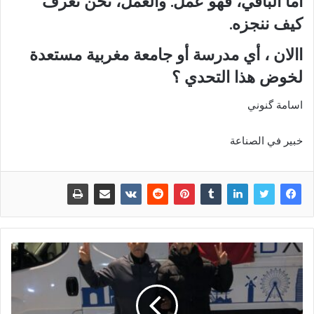
أما الباقي، فهو عمل. والعمل، نحن نعرف
كيف ننجزه.
االان ، أي مدرسة أو جامعة مغربية مستعدة
لخوض هذا التحدي ؟
اسامة گنوني
خبير في الصناعة