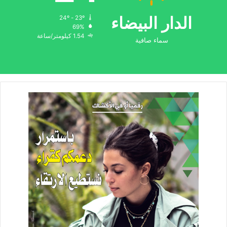
الدار البيضاء
24º - 23º
69%
1.54 كيلومتر/ساعة
سماء صافية