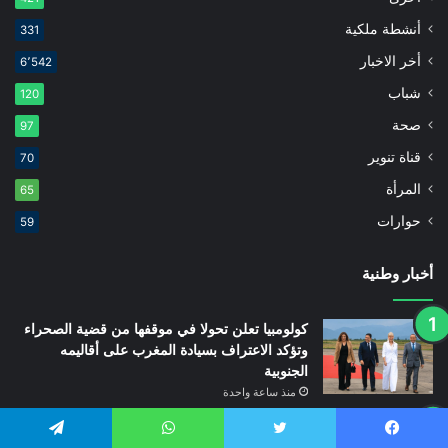
أنشطة ملكية
331
أخر الاخبار
6٬542
شباب
120
صحة
97
قناة تنوير
70
المرأة
65
حوارات
59
أخبار وطنية
كولومبيا تعلن تحولا في موقفها من قضية الصحراء
وتؤكد الاعتراف بسيادة المغرب على أقاليمه
الجنوبية
منذ ساعة واحدة
منشور حكومي جديد يبسّط ملفات معاشات التقاعد
ويوسّع الاعتماد على الرقمنة