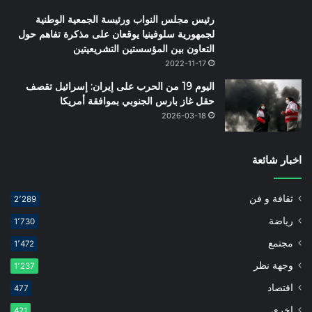
رئيس مجلس النواب ورئيسة الجمعية الوطنية
لجمهورية سلوفينيا يوقعان على مذكرة تفاهم حول
التعاون بين المؤسستين التشريعيتين
2022-11-17
اليوم 19 من الحرب على إيران: إسرائيل تقصف
حقل غاز بارس الجنوبي بموافقة أمريكا
2026-03-18
اخبار شائعة
ثقافة و فن
2٬289
رياضة
1٬730
مجتمع
1٬472
وجهة نظر
1٬237
اقتصاد
477
اخرى
421