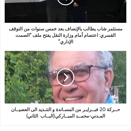
مستثمر شاب يطالب بالإنصاف بعد خمس سنوات من التوقف
القسري: اعتصام أمام وزارة النقل يفتح ملف “الصمت
الإداري”
حــركة 20 فبــرايـر من المسـاندة و التنـديد الى العصيــان
المـدني-محمــد المبــاركي(البــاب الثاني)