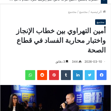
الرئيسية
/
مجتمع
/
مجتمع
مجتمع
أمين التهراوي بين خطاب الإنجاز
واختبار محاربة الفساد في قطاع
الصحة
2026-03-10
344
3 دقائق
فيسبوك
تويتر
لينكدإن
‏Tumblr
بينتيريست
‏Reddit
واتساب