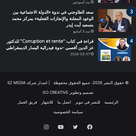
منذ أسبوعين
سعد الطاوجني في ندوة «الدولة الاجتماعية بين
الوعود المعلنة والإنجازات الفعلية» بمركز محمد
بنسعيد آيت إيدر
منذ 3 أسابيع
قراءة في كتاب: “Corruption et rente” للدكتور
عز الدين أقصبي -ندوة فيدرالية اليسار الديمقراطي
2026-03-07
© حقوق النشر 2026، جميع الحقوق محفوظة | اصدار شركة SZ MEDIA
تصميم وتطوير
GO CREATIVE
الرئيسية
للنشر في تنوير
اتصل بنا
للاشهار
فريق العمل
سياسة الخصوصية
فيسبوك
تويتر
يوتيوب
انستقرام