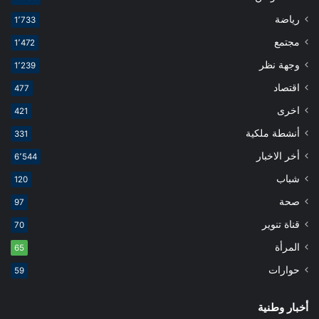
رياضة
1٬733
مجتمع
1٬472
وجهة نظر
1٬239
اقتصاد
477
اخرى
421
أنشطة ملكية
331
أخر الاخبار
6٬544
شباب
120
صحة
97
قناة تنوير
70
المرأة
65
حوارات
59
أخبار وطنية