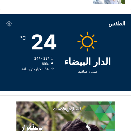
الطقس
24
℃
الدار البيضاء
24º - 23º
69%
1.54 كيلومتر/ساعة
سماء صافية