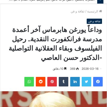
الرئيسية
/
ثقافة و فن
ثقافة و فن
وداعاً يورغن هابرماس آخر أعمدة
مدرسة فرانكفورت النقدية.. رحيل
الفيلسوف وبقاء العقلانية التواصلية
-الدكتور حسن العاصي
2026-03-16
369
10 دقائق
فيسبوك
تويتر
لينكدإن
‏Tumblr
بينتيريست
‏Reddit
واتساب