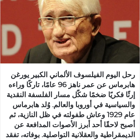
رحل اليوم الفيلسوف الألماني الكبير يورغن
هابرماس عن عمر ناهز 96 عامًا، تاركًا وراءه
إرثًا فكريًا ضخمًا شكّل مسار الفلسفة النقدية
والسياسية في أوروبا والعالم. وُلد هابرماس
عام 1929 وعاش طفولته في ظل النازية، ثم
أصبح لاحقًا أحد أبرز الأصوات المدافعة عن
الديمقراطية والعقلانية التواصلية. بوفاته، تفقد