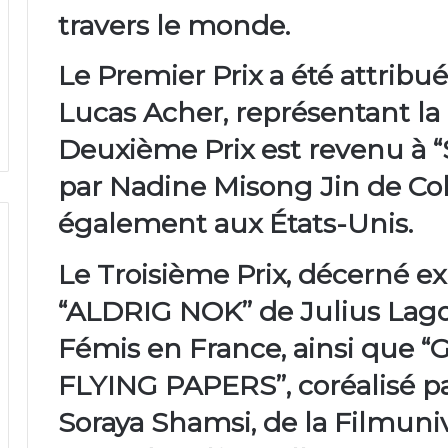
travers le monde.
Le
Premier Prix
a été attribu
Lucas Acher
, représentant la
Deuxième Prix
est revenu à
par
Nadine Misong Jin
de
Co
également aux États-Unis.
Le
Troisième Prix
, décerné e
“ALDRIG NOK”
de
Julius Lag
Fémis
en France, ainsi que
“
FLYING PAPERS”
, coréalisé 
Soraya Shamsi
, de la
Filmuniv