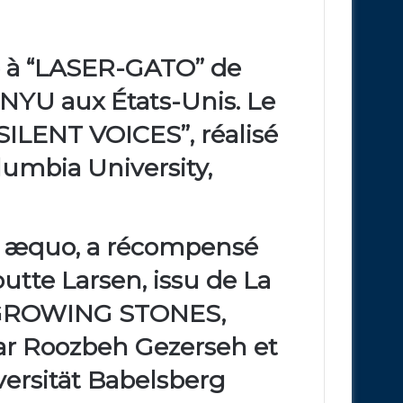
é à
“LASER-GATO”
de
NYU
aux États-Unis. Le
“SILENT VOICES”
, réalisé
lumbia University
,
x æquo, a récompensé
outte Larsen
, issu de
La
GROWING STONES,
par
Roozbeh Gezerseh
et
ersität Babelsberg