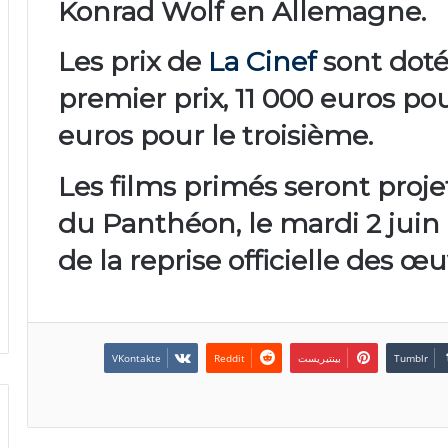
Konrad Wolf
en Allemagne.
Les prix de
La Cinef
sont dot
premier prix,
11 000 euros
pou
euros
pour le troisième.
Les films primés seront proje
du Panthéon
, le mardi 2 jui
de la reprise officielle des œ
بينتيريست