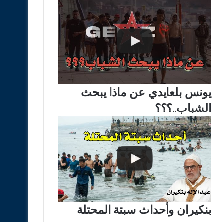
يونس بلعايدي عن ماذا يبحث
الشباب..؟؟؟
بنكيران وأحداث سبتة المحتلة