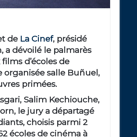
et de
La Cinef
, présidé
n
, a dévoilé le palmarès
 films d’écoles de
 organisée salle Buñuel,
uvres primées.
Asgari
,
Salim Kechiouche
,
orn
, le jury a départagé
diants
, choisis parmi
2
62 écoles de cinéma
à