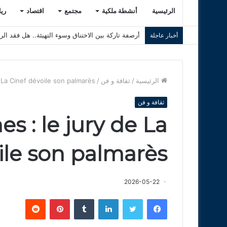
الرئيسية
أنشطة ملكية
مجتمع
اقتصاد
ري
أرصفة تاركة بين الاختناق وسوء التهيئة.. هل فقد ال
أخبار عاجلة
الرئيسية
/
ثقافة و فن
/
e La Cinef dévoile son palmarès
ثقافة و فن
s : le jury de La
ile son palmarès
2026-05-22
فيسبوك
تويتر
لينكدإن
‏Tumblr
بينتيريست
‏Reddit