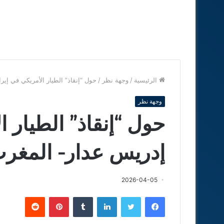
الرئيسية
/
وجهة نظر
/
حول “إنقاذ” الطيار الأمريكي في إي
وجهة نظر
حول “إنقاذ” الطيار ا
إدريس عدار- المغر
2026-04-05
فيسبوك
تويتر
لينكدإن
‏Tumblr
بينتيريست
‏Reddit