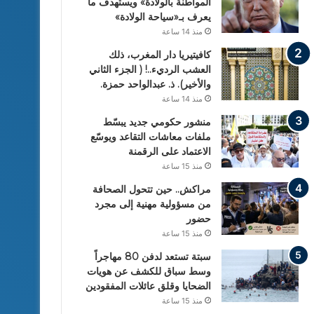
المواطنة بالولادة» ويستهدف ما
يعرف بـ«سياحة الولادة»
منذ 14 ساعة
كافيتيريا دار المغرب، ذلك
العشب الرديء..! ( الجزء الثاني
والأخير). ذ. عبدالواحد حمزة.
منذ 14 ساعة
منشور حكومي جديد يبسّط
ملفات معاشات التقاعد ويوسّع
الاعتماد على الرقمنة
منذ 15 ساعة
مراكش.. حين تتحول الصحافة
من مسؤولية مهنية إلى مجرد
حضور
منذ 15 ساعة
سبتة تستعد لدفن 80 مهاجراً
وسط سباق للكشف عن هويات
الضحايا وقلق عائلات المفقودين
منذ 15 ساعة