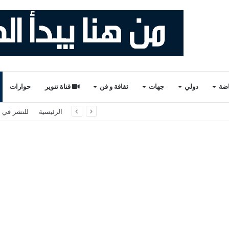
اضة
دولي
جهات
ثقافة و فن
قناة تنوير
حوارات
لثاني والأخير). ذ. عبدالواحد حمزة.
الرئيسية
للنشر في ت