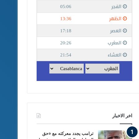
اخر الاخبار
ترامب يجدد معركته مع «حق