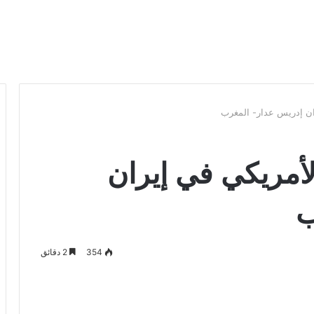
ران إدريس عدار- المغرب
لأمريكي في إيران
ب
354
2 دقائق