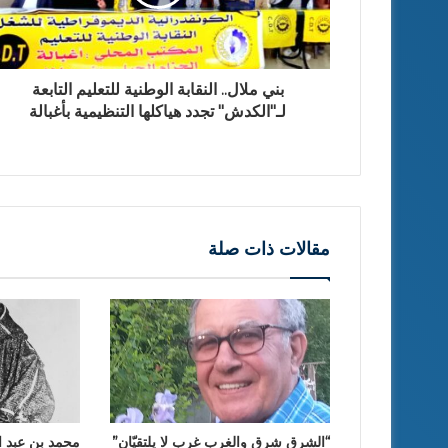
بني ملال.. النقابة الوطنية للتعليم التابعة
لـ"الكدش" تجدد هياكلها التنظيمية بأغبالة
مقالات ذات صلة
“الشرق شرق والغرب غرب لا يلتقيّان”
محمد بن عبد ا