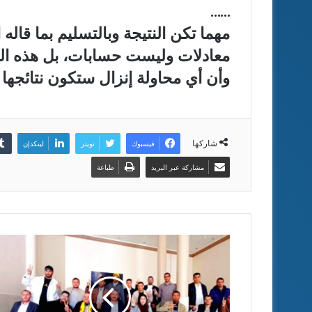
……
مهما تكن النتيجة وبالتسليم بما قاله ا
معادلات وليست حسابات، بل هذه الع
وأن أي محاولة إنزال ستكون نتائجها ك
شاركها
فيسبوك
تويتر
لينكدإن
مشاركة عبر البريد
طباعة