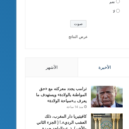
نعم
لا
عرض النتائج
الأخيرة
الأشهر
ترامب يجدد معركته مع «حق
المواطنة بالولادة» ويستهدف ما
يعرف بـ«سياحة الولادة»
منذ 14 ساعة
كافيتيريا دار المغرب، ذلك
العشب الرديء..! ( الجزء الثاني
والأخير). ذ. عبدالواحد حمزة.