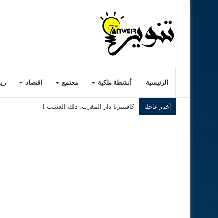
الرئيسية
أنشطة ملكية
مجتمع
اقتصاد
ري
كافيتيريا دار المغرب، ذلك العشب الرديء..! ( الجزء ا
أخبار عاجلة