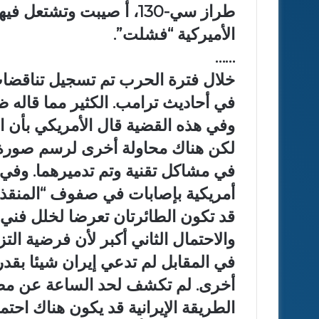
طراز سي-130، أ صيبت وتشتع
الأميركية “فشلت”.
……
خلال فترة الحرب تم تسجيل تناقضا
في أحاديث ترامب. الكثير مما قاله ظ
وفي هذه القضية قال الأمريكي بأن ال
لكن هناك محاولة أخرى لرسم صورة ال
في مشاكل تقنية وتم تدميرهما. وفي
أمريكية بإصابات في صفوف “المنقذي
قد تكون الطائرتان تعرضا لخلل فني و
والاحتمال الثاني أكبر لأن فرضية ال
في المقابل لم تدعي إيران شيئا بق
أخرى. لم تكشف لحد الساعة عن مصير 
الطريقة الإيرانية قد يكون هناك احت