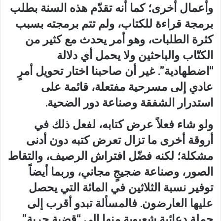
وأعمال أخرى؛ كما أنه تقدّم هذه السنة بطلب
برمجة قراءة للكتاب، ولم تتم برمجته بسبب
كثرة الطلبات، وهو أمر يحدث مع كثير من
الكتّاب والباحثين ولا يحمل أي دلالة
“اضطهادية”. غير أن صاحبنا اختار تحويل أمرٍ
عادي إلى مسرحية مفتعلة، قائمة على
استدرار الشفقة وصناعة دور الضحية.
ولو شاء فعلاً عرض كتابه، لفعل ذلك في
أروقة أخرى ما تزال تعرض كتبه دون أدنى
مشكلة؛ لكنه فضّل افتراش الرصيف، والتقاط
الصور، وصناعة ضجيجٍ مجاني، وربما أيضاً
توفير نسبة الثلاثين في المائة التي يحصل
عليها العارضون. فالمسألة تبدو أقرب إلى
حملة دعائية شعبوية منها إلى “قضية حرية”.