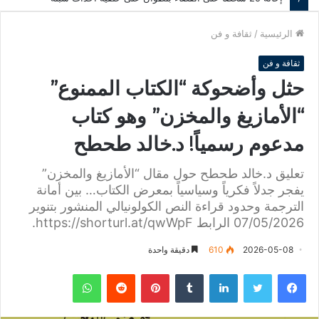
الرئيسية
/
ثقافة و فن
ثقافة و فن
حثل وأضحوكة “الكتاب الممنوع”
“الأمازيغ والمخزن” وهو كتاب
مدعوم رسمياً! د.خالد طحطح
تعليق د.خالد طحطح حول مقال “الأمازيغ والمخزن”
يفجر جدلاً فكرياً وسياسياً بمعرض الكتاب… بين أمانة
الترجمة وحدود قراءة النص الكولونيالي المنشور بتنوير
07/05/2026 الرابط https://shorturl.at/qwWpF.
2026-05-08
610
دقيقة واحدة
فيسبوك
تويتر
لينكدإن
‏Tumblr
بينتيريست
‏Reddit
واتساب