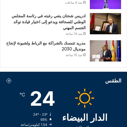
منذ 4 ساعات
ادريس شحتان ينفي رغبته في رئاسة المجلس
الوطني للصحافة ويدعو إلى اختيار قيادة توحّد
الجسم المهني
منذ 14 ساعة
مدريد تتمسك بالشراكة مع الرباط ولشبونة لإنجاح
مونديال 2030
منذ 15 ساعة
الطقس
24
℃
الدار البيضاء
24º - 23º
69%
1.54 كيلومتر/ساعة
سماء صافية