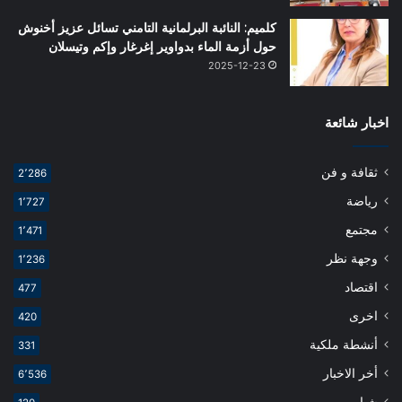
كلميم: النائبة البرلمانية التامني تسائل عزيز أخنوش
حول أزمة الماء بدواوير إغرغار وإكم وتيسلان
2025-12-23
اخبار شائعة
ثقافة و فن
2٬286
رياضة
1٬727
مجتمع
1٬471
وجهة نظر
1٬236
اقتصاد
477
اخرى
420
أنشطة ملكية
331
أخر الاخبار
6٬536