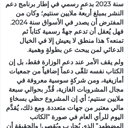
سنة 2023 بدعمٍ رسمي في إطار برنامج دعم
النشر بمبلغ أربعة ملايين سنتيم؛ وكان من
المفترض أن يصدر في الأسواق سنة 2024.
فهل يُعقل أن تدعم جهةٌ رسمية كتاباً ثم
تمنعه؟ هذا منطق لا يعيش إلا في الخيال
الدعائي لمن يبحث عن بطولةٍ وهمية.
ولم يقف الأمر عند دعم الوزارة فقط، بل إن
الكتاب نفسه تلقّى دعماً إضافياً من جمعيات
أمازيغية، ومن شركةٍ سوسية معروفة في
مجال المشروبات الغازية، قُدِّر بحوالي سبعة
ملايين سنتيم؛ أي إن المشروع حظي بسخاءٍ
مالي معتبر من جهات متعددة. ومع ذلك، يُقدَّم
اليوم للرأي العام في صورة “الكاتب
المضطهد” الذي يُحارب ويُقصى! والحقيقة أن