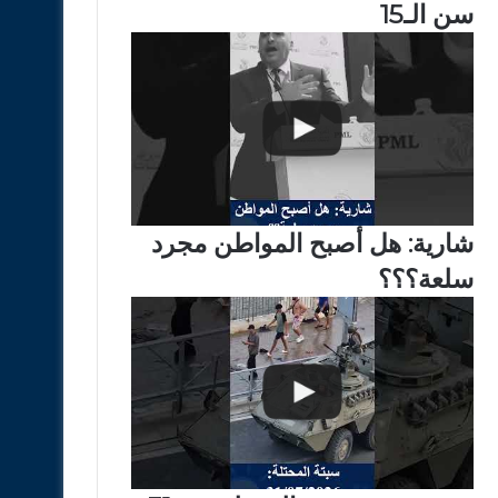
سن الـ15
شارية: هل أصبح المواطن مجرد
سلعة؟؟؟