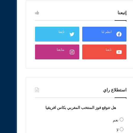
إتبعنا
انظم لنا
تابعنا
تابعنا
متابعنا
استطلاع راي
هل تتوقع فوز المنتخب المغربي بكاس افريقيا
نعم
لا