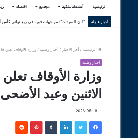
الرئيسية
أنشطة ملكية
مجتمع
اقتصاد
ري
“كان السيدات”: مواجهات قوية في ربع نهائي كأس أم
أخبار عاجلة
الرئيسية
/
أخر الاخبار
/
أخبار وطنية
/
وزارة الأوقاف تعلن فاتح 
أخبار وطنية
وزارة الأوقاف تعلن 
الاثنين وعيد الأضحى يوم ا
2026-05-18
فيسبوك
تويتر
لينكدإن
‏Tumblr
بينتيريست
‏Reddit