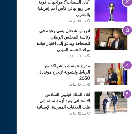
“كان السيدات”: مواجهات قوية
في ربع نهائي كأس أمم إفريقيا
بالمغرب
منذ 19 دقيقة
ادريس شحتان ينفي رغبته في
رئاسة المجلس الوطني
للصحافة ويدعو إلى اختيار قيادة
توحّد الجسم المهني
منذ 11 ساعة
مدريد تتمسك بالشراكة مع
الرباط ولشبونة لإنجاح مونديال
2030
منذ 12 ساعة
لقاء الملك فيليبي السادس
الاستثنائي يعيد أزمة سبتة إلى
قلب العلاقات المغربية الإسبانية
منذ 12 ساعة