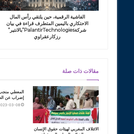
الفاشية الرقمية، حين يلتقي رأس المال
الاحتكاري باليمين المتطرف قراءة في بيان
شركةPalantirTechnologies”بالانتير”
رزكارعقراوي
مقالات ذات صلة
المعطي منجب
إضراب عن الط
2023-03-08
الائتلاف المغربي لهيئات حقوق الإنسان