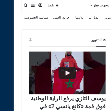
تسجيل
إضافة
بحث
وجهات نظر
تابعنا
نوير
اتصل بنا
للاشهار
فريق العمل
سياسة الخصوصية
الدخول
عمود
عن
جانبي
قناة تنوير
يوسف التازي يرفع الراية الوطنية
فوق قمة «كانغ ياتسي 2» في