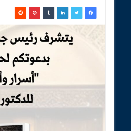
فيسبوك
تويتر
لينكدإن
‏Tumblr
بينتيريست
‏Reddit