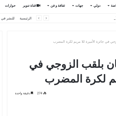
اضة
دولي
جهات
ثقافة و فن
قناة تنوير
حوارات
م إفريقيا بالمغرب
الرئيسية
للنشر في ت
جي في جائزة الأميرة للا مريم لكرة المضرب
ان بلقب الزوجي في
ريم لكرة المضرب
274
دقيقة واحدة