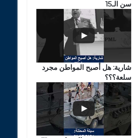
سن الـ15
شارية: هل أصبح المواطن مجرد
سلعة؟؟؟