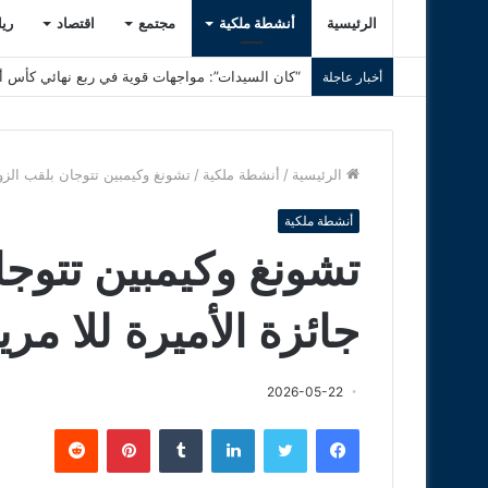
الرئيسية
أنشطة ملكية
مجتمع
اقتصاد
ري
“كان السيدات”: مواجهات قوية في ربع نهائي كأس أم
أخبار عاجلة
الرئيسية
/
أنشطة ملكية
/
تشونغ وكيمبين تتوجان بلقب الزو
أنشطة ملكية
تشونغ وكيمبين تتوج
جائزة الأميرة للا م
2026-05-22
فيسبوك
تويتر
لينكدإن
‏Tumblr
بينتيريست
‏Reddit