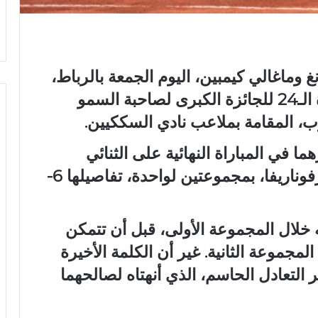
 وماغالي كيمبين، اليوم الجمعة بالرباط،
لقب الزوجي ضمن منافسات الدورة الـ24 للجائزة الكبرى لصاحبة السمو
ب، المقامة بملاعب نادي السككيين.
 في المباراة النهائية على الثنائي
المكون من ألديللا سوتجيادي وفيرا زفوناريفا، بمجموعتين لواحدة، تفاصيلها 6-
 خلال المجموعة الأولى، قبل أن تتمكن
مجموعة الثانية. غير أن الكلمة الأخيرة
لتعادل الحاسم، الذي أنهتاه لصالحهما