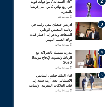
“كان السيدات”: مواجهات قوية
في ربع نهائي كأس أمم إفريقيا
بالمغرب
منذ ساعتين
ادريس شحتان ينفي رغبته في
رئاسة المجلس الوطني
للصحافة ويدعو إلى اختيار قيادة
توحّد الجسم المهني
منذ 13 ساعة
مدريد تتمسك بالشراكة مع
الرباط ولشبونة لإنجاح مونديال
2030
منذ 13 ساعة
لقاء الملك فيليبي السادس
الاستثنائي يعيد أزمة سبتة إلى
قلب العلاقات المغربية الإسبانية
منذ 14 ساعة