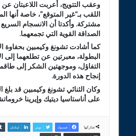
وعقب التتويج، أعربت اللاعبتان عن سع
اللقب بـ“غير المتوقع”، خاصة أنها ال
مشتركة. وأكدتا أن الانسجام السريع 
الصداقة القوية التي تجمعهما.
كما أشادت تشونغ وكيمبين بحفاوة ال
البطولة، معبرتين عن تطلعهما إلى ا
التفاؤل، وموجهتين الشكر إلى طاقم
إنجاح هذه الدورة.
وكان الثنائي تشونغ وكيمبين قد بلغ ال
على أناستاسيا ديتيك وإيرينا خروماتشيفا 
شاركها
فيسبوك
تويتر
لينكدإن