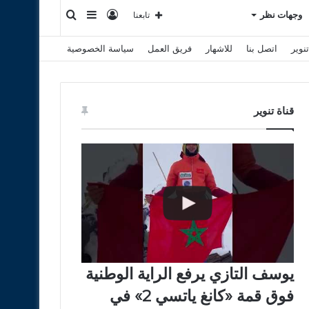
تسجيل
إضافة
بحث
وجهات نظر
تابعنا
نوير
اتصل بنا
للاشهار
فريق العمل
سياسة الخصوصية
الدخول
عمود
عن
جانبي
قناة تنوير
يوسف التازي يرفع الراية الوطنية
فوق قمة «كانغ ياتسي 2» في