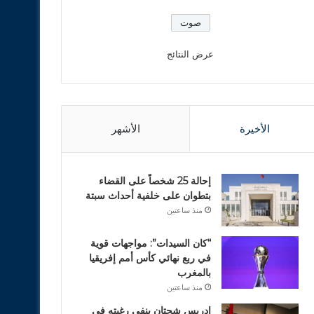
عرض النتائج
الأخيرة
الأشهر
إحالة 25 شخصاً على القضاء
بتطوان على خلفية أحداث سبتة
منذ ساعتين
“كان السيدات”: مواجهات قوية
في ربع نهائي كأس أمم إفريقيا
بالمغرب
منذ ساعتين
ادريس شحتان ينفي رغبته في