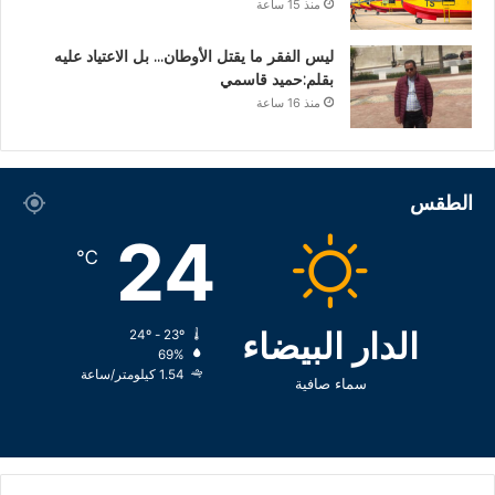
منذ 15 ساعة
ليس الفقر ما يقتل الأوطان… بل الاعتياد عليه
بقلم:حميد قاسمي
منذ 16 ساعة
الطقس
24
℃
الدار البيضاء
24º - 23º
69%
1.54 كيلومتر/ساعة
سماء صافية