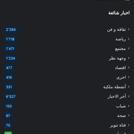
اخبار شائعة
ثقافة و فن
2٬284
رياضة
1٬718
مجتمع
1٬471
وجهة نظر
1٬234
اقتصاد
477
اخرى
419
أنشطة ملكية
331
أخر الاخبار
6٬527
شباب
120
صحة
97
قناة تنوير
70