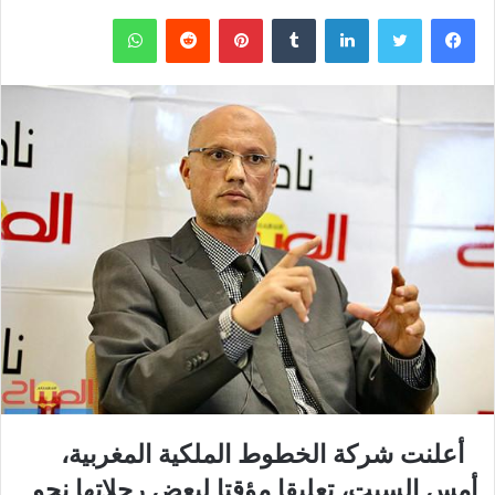
فيسبوك
تويتر
لينكدإن
‏Tumblr
بينتيريست
‏Reddit
واتساب
أعلنت شركة الخطوط الملكية المغربية،
أمس السبت، تعليقا مؤقتا لبعض رحلاتها نحو