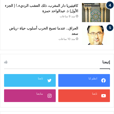
كافيتيريا دار المغرب، ذلك العشب الرديء..! ( الجزء
الأول) ذ. عبدالواحد حمزة
منذ 9 ساعات
العراق… عندما تصبح الحرب أسلوب حياة -رياض
سعد
منذ 10 ساعات
إتبعنا
انظم لنا
تابعنا
تابعنا
متابعنا