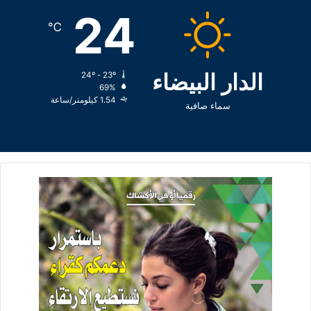
24
℃
الدار البيضاء
24º - 23º
69%
1.54 كيلومتر/ساعة
سماء صافية