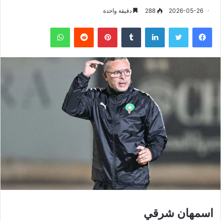
2026-05-26
288
دقيقة واحدة
فيسبوك
تويتر
لينكدإن
‏Tumblr
بينتيريست
‏Reddit
واتساب
اسمهان شرقي