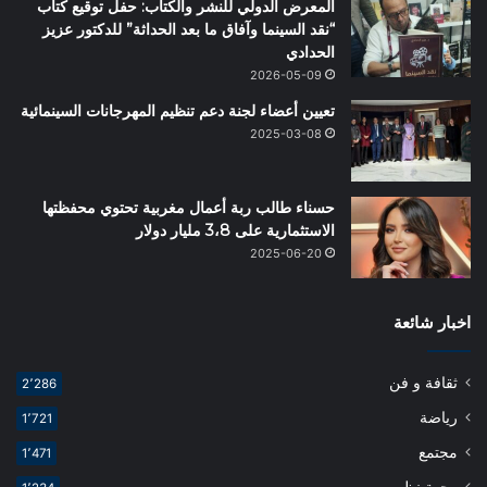
المعرض الدولي للنشر والكتاب: حفل توقيع كتاب
“نقد السينما وآفاق ما بعد الحداثة” للدكتور عزيز
الحدادي
2026-05-09
تعيين أعضاء لجنة دعم تنظيم المهرجانات السينمائية
2025-03-08
حسناء طالب ربة أعمال مغربية تحتوي محفظتها
الاستثمارية على 3،8 مليار دولار
2025-06-20
اخبار شائعة
ثقافة و فن
2٬286
رياضة
1٬721
مجتمع
1٬471
وجهة نظر