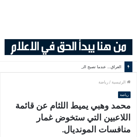
العراق… عندما تصبح الحرب أسلوب حياة -رياض سعد
الرئيسية
/
رياضة
رياضة
محمد وهبي يميط اللثام عن قائمة
اللاعبين التي ستخوض غمار
منافسات المونديال.