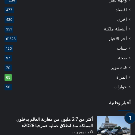
1٬234
اقتصاد
477
اخرى
420
أنشطة ملكية
331
أخر الاخبار
6٬528
شباب
120
صحة
97
قناة تنوير
70
المرأة
65
حوارات
58
أخبار وطنية
أكثر من 2,7 مليون من مغاربة العالم يدخلون
المملكة منذ انطلاق عملية «مرحبا 2026»
منذ يوم واحد