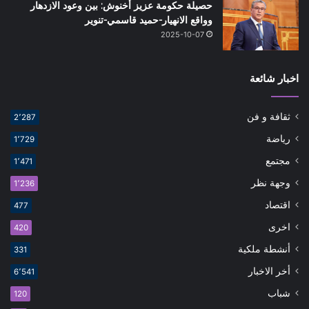
حصيلة حكومة عزيز أخنوش: بين وعود الازدهار
وواقع الانهيار-حميد قاسمي-تنوير
2025-10-07
اخبار شائعة
ثقافة و فن
2٬287
رياضة
1٬729
مجتمع
1٬471
وجهة نظر
1٬236
اقتصاد
477
اخرى
420
أنشطة ملكية
331
أخر الاخبار
6٬541
شباب
120