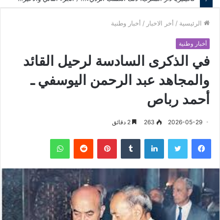
الرئيسية
/
أخر الاخبار
/
أخبار وطنية
أخبار وطنية
في الذكرى السادسة لرحيل القائد
والمجاهد عبد الرحمن اليوسفي ـ
أحمد رباص
2026-05-29
263
2 دقائق
فيسبوك
تويتر
لينكدإن
‏Tumblr
بينتيريست
‏Reddit
واتساب