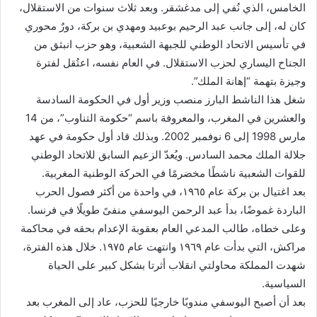
الخامس، الذي نُفي إلى مدغشقر. وبعد ثلاث سنوات من الاستقلال،
كان له، إلى جانب عبد الرحيم بوعبيد ومهدي بن بركة، دورٌ محوري
في تأسيس الاتحاد الوطني للجبهة الشعبية، وهو حزب انبثق من
الجناح اليساري لحزب الاستقلال. في العام نفسه، اعتُقل لفترة
وجيزة بتهمة “إهانة الملك”.
شغل هذا الناشط البارز منصب وزير أول في الحكومة السادسة
والعشرين في المغرب، والمعروفة باسم “حكومة التناوب”، من 14
مارس 1998 إلى 6 نوفمبر 2002. وبذلك قاد أول حكومة في عهد
جلالة الملك محمد السادس. ويُعدّ الزعيم السابق للاتحاد الوطني
للقوات الشعبية ناشطًا مخضرمًا في الحركة الوطنية المغربية.
بعد اغتيال بن بركة عام ١٩٦٥، في واحدة من أكثر فصول الحرب
الباردة غموضًا، بدأ عبد الرحمن اليوسفي منفىً طويلًا في فرنسا.
وعلى خطاه، طالب المدعي العام بعقوبة الإعدام بحقه في محاكمة
مراكش، التي بدأت عام ١٩٦٩ وانتهت عام ١٩٧٥. خلال هذه الفترة،
شهدت المملكة محاولتي انقلاب أثرتا بشكل كبير على الحياة
السياسية.
بعد أن أصبح اليوسفي مندوبًا خارجيًا للحزب، عاد إلى المغرب بعد