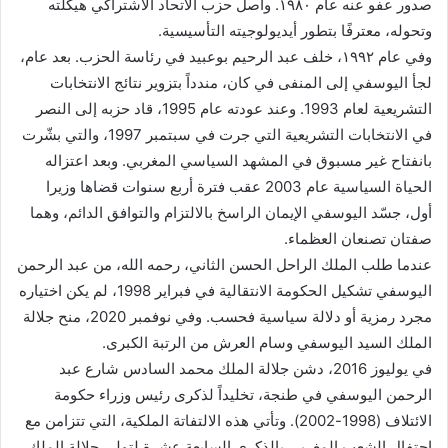
صدور عفو عنه عام ١٩٨٠. واصل حزب الاتحاد الاشتراكي هيكلته
وتحوله، معترفًا بتطور أيديولوجيته التأسيسية.
وفي عام ١٩٩٢، خلف عبد الرحيم بوعبيد في رئاسة الحزب. بعد عام،
لجأ اليوسفي إلى المنفى في كان، مندداً بتزوير نتائج الانتخابات
التشريعية لعام 1993. وعند عودته عام 1995، قاد حزبه إلى النصر
في الانتخابات التشريعية التي جرت في سبتمبر 1997، والتي بشّرت
بانفتاح غير مسبوق في المشهد السياسي المغربي. وبعد اعتزاله
الحياة السياسية عام 2003 عقب فترة أربع سنوات قضاها وزيرا
أول، جسّد اليوسفي الإيمان الراسخ بالالتزام والتوافق الدائم، وهما
صفتان تصنعان العظماء.
عندما طلب الملك الراحل الحسن الثاني، رحمه الله، من عبد الرحمن
اليوسفي تشكيل الحكومة الانتقالية في فبراير 1998، لم يكن اختياره
مجرد رمزية أو دلالة سياسية فحسب. وفي نوفمبر 2020، منح جلالة
الملك السيد اليوسفي وسام العرش من الرتبة الكبرى.
في يوليوز 2016، دشن جلالة الملك محمد السادس شارع عبد
الرحمن اليوسفي في طنجة، تخليداً لذكرى رئيس وزراء حكومة
الائتلاف (1998-2002). وتأتي هذه الالتفاتة الملكية، التي تتزامن مع
احتفال الشعب المغربي بالذكرى السابعة عشرة لتولي جلالة الملك