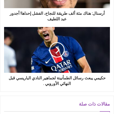
أرسنال: هناك مئة ألف طريقة للنجاح، الفشل إحداها! أجدور
عبد اللطيف
حكيمي يبعث رسائل الطمأنينة لجماهير النادي الباريسي قبل
النهائي الأوروبي .
مقالات ذات صلة