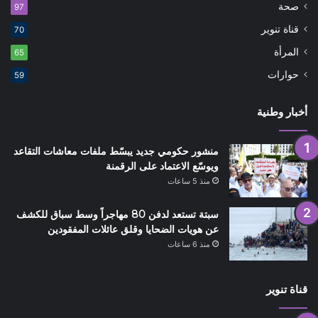
صحة
97
قناة تنوير
70
المرأة
65
حوارات
59
أخبار وطنية
منشور حكومي جديد يبسّط ملفات معاشات التقاعد
ويوسّع الاعتماد على الرقمنة
منذ 5 ساعات
سبتة تستعد لدفن 80 مهاجراً وسط سباق للكشف
عن هويات الضحايا وقلق عائلات المفقودين
منذ 6 ساعات
قناة تنوير