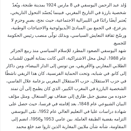
وُلد عبد الرحمن اليوسفي في 8 مارس 1924 بمدينة طنجة، ويُعدّ
شخصية بارزة في التاريخ المغربي. فبينما يُجسّد التحول التاريخي،
يُعتبر أيضًا رائدًا في الليبرالية الاجتماعية، حيث نجح، بصبرٍ وحزمٍ لا
يتزعزع، في الجمع بين المبادئ الأيديولوجية والاحتياجات الوطنية،
ورسّخ ثقافة التعايش السياسي، وبذلك تولّى منصب رئيس الحكومة
للجميع.
شهد اليوسفي الصعود المطرد للإسلام السياسي منذ ربيع الجزائر
عام 1988، ليحل محل الاشتراكية، التي كانت بمثابة أفيون للشباب
الطلابي المغاربي والأفريقي، من تونس إلى الدار البيضاء، ومن داكار
إلى كانو. في شبابه، وتحت الحماية الفرنسية، كان هذا الريفي ناشطًا
في حزب الاستقلال، حزب الاستقلال المغربي بزعامة علال الفاسي،
الشخصية البارزة في المغرب الكبير، الذي كان يطمح إلى أن تمتد
حدوده من مضيق جبل طارق إلى ضفاف نهر السنغال. ومثل مؤلف
البيان الشيوعي عام 1848، بعد إقامته في فرنسا، حيث حصل على
شهادة دراسات عليا في التعليم العالي عام 1952، نمّى اليوسفي
التزامه بقضية الطبقة العاملة. بين عامي 1953 و1956، انضم إلى
المقاومة، شأنه شأن ملايين المغاربة الذين ثاروا ضد خلع محمد