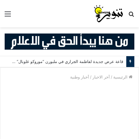
بحث
الق
عن
قاعة عرض جديدة لفاطمة الجراري في ملبورن “موروكو غلوبال” (Morocco Global) مكان ثقافي يربط بين المغرب وأستراليا
الرئيسية
/
أخر الاخبار
/
أخبار وطنية