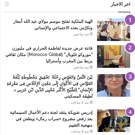
اخر الاخبار
الهبة الملكية تفتتح موسم مولاي عبد الله أمغار
وتكرّس بعده الاجتماعي والإنساني
منذ ساعتين
قاعة عرض جديدة لفاطمة الجراري في ملبورن
“موروكو غلوبال” (Morocco Global) مكان ثقافي
يربط بين المغرب وأستراليا
منذ ساعتين
بَيْنَ النَّصِّ وَالغَوْصِ رِحْلَةُ تَحْقِيقِ مَخْطُوطَةِ بُلْغَةُ
الغَوَّاصِ فِي الأَكْوَانِ إِلَى مَعْدِنِ الإِخْلَاصِ فِي مَعْرِفَةِ
الإِنْسَانِ” لِلشَّيْخِ الأَكْبَر مُحْيِي الدِّينِ ابْنِ عَرَبِي د.
لَطِيفَة المسكيني
منذ 4 ساعات
إدريس شويكة ينتقد لجنة دعم الأعمال السينمائية
بعد رفض مشروع «سراب رمال» ويطعن في
منهجية التقييم
منذ 4 ساعات