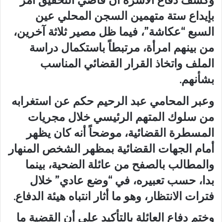
وكشف دفاع الأسرة أن قاضي التحقيق أمر
بإيداع ستة متهمين السجن المحلي عين
السبع “عكاشة”، فيما ظل مصير ثلاثة آخرين،
من بينهم امرأة، مرتبطاً باستكمال دراسة
الملف واتخاذ القرار القضائي المناسب
بشأنهم.
وعبر المحامي عبد الرحيم حكم عن استغرابه
من سلوك المتهم الرئيسي خلال مجريات
المسطرة القضائية، موضحاً أنه كان يظهر
أمام الجهات القضائية بمظهر الشخص المنهار
والمطالب بالصفح من عائلة الضحية، بينما
بدا، حسب تعبيره، في “وضع عادي” خلال
فترات الانتظار، وهو ما أثار انتباه هيئة الدفاع.
وختم دفاع العائلة بالتأكيد على أن القضية ما