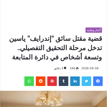
أخبار وطنية
قضية مقتل سائق “إندرايف” ياسين
تدخل مرحلة التحقيق التفصيلي..
وتسعة أشخاص في دائرة المتابعة
2026-06-08
246
3 دقائق
فيسبوك
تويتر
لينكدإن
‏Tumblr
بينتيريست
‏Reddit
واتساب