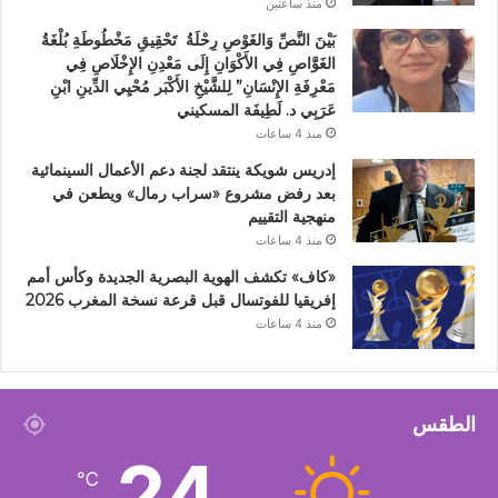
منذ ساعتين
بَيْنَ النَّصِّ وَالغَوْصِ رِحْلَةُ تَحْقِيقِ مَخْطُوطَةِ بُلْغَةُ
الغَوَّاصِ فِي الأَكْوَانِ إِلَى مَعْدِنِ الإِخْلَاصِ فِي
مَعْرِفَةِ الإِنْسَانِ” لِلشَّيْخِ الأَكْبَر مُحْيِي الدِّينِ ابْنِ
عَرَبِي د. لَطِيفَة المسكيني
منذ 4 ساعات
إدريس شويكة ينتقد لجنة دعم الأعمال السينمائية
بعد رفض مشروع «سراب رمال» ويطعن في
منهجية التقييم
منذ 4 ساعات
«كاف» تكشف الهوية البصرية الجديدة وكأس أمم
إفريقيا للفوتسال قبل قرعة نسخة المغرب 2026
منذ 4 ساعات
الطقس
24
℃