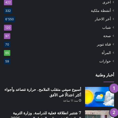
اخرى
422
أنشطة ملكية
332
أخر الاخبار
6٬550
شباب
120
صحة
97
قناة تنوير
70
المرأة
65
حوارات
59
أخبار وطنية
أسبوع صيفي متقلب الملامح.. حرارة تتصاعد وأجواء
أكثر اعتدالًا في الأفق
منذ 11 ساعة
7 شتنبر انطلاقة فعلية للدراسة.. وزارة التربية