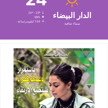
الدار البيضاء
24º - 23º
69%
1.54 كيلومتر/ساعة
سماء صافية