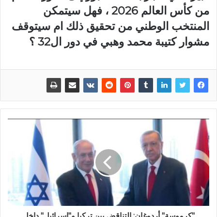
من كأس العالم 2026 ، فهل سيتمكن
المنتخب الوطني من تحقيق ذلك ام سيتوقف
مشوار كتيبة محمد وهبي في دور ال32 ؟
"كرموسة" أردوغان: التناقض بين تركيا و"إسرائيل" داخل