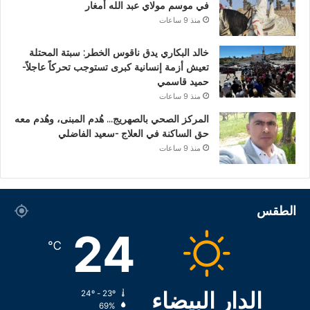
في موسم مولاي عبد الله أمغار
منذ 9 ساعات
خالد البكاري يدق ناقوس الخطر: سبتة المحتلة
تعيش أزمة إنسانية كبرى تستوجب تحركاً عاجلاً-
حميد قاسمي
منذ 9 ساعات
المركز الصحي بالصهريج… هُدم المبنى، وهُدم معه
حق الساكنة في العلاج -سعيد الفاضلي
منذ 9 ساعات
الطقس
24
℃
الدار البيضاء
24º - 23º
69%