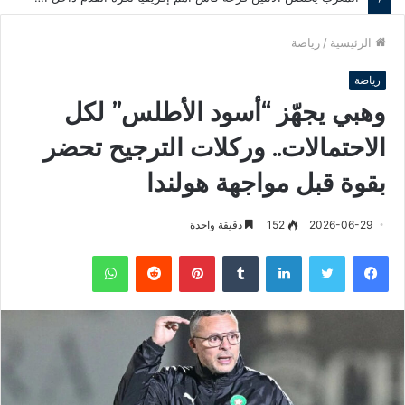
الرئيسية
/
رياضة
رياضة
وهبي يجهّز “أسود الأطلس” لكل
الاحتمالات.. وركلات الترجيح تحضر
بقوة قبل مواجهة هولندا
2026-06-29
152
دقيقة واحدة
فيسبوك
تويتر
لينكدإن
‏Tumblr
بينتيريست
‏Reddit
واتساب