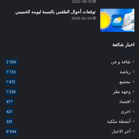
2022-09-12
توقعات أحوال الطقس بالنسبة ليومه الخميس.
2026-02-05
اخبار شائعة
ثقافة و فن
2٬290
رياضة
1٬733
مجتمع
1٬472
وجهة نظر
1٬239
اقتصاد
477
اخرى
421
أنشطة ملكية
331
أخر الاخبار
6٬544