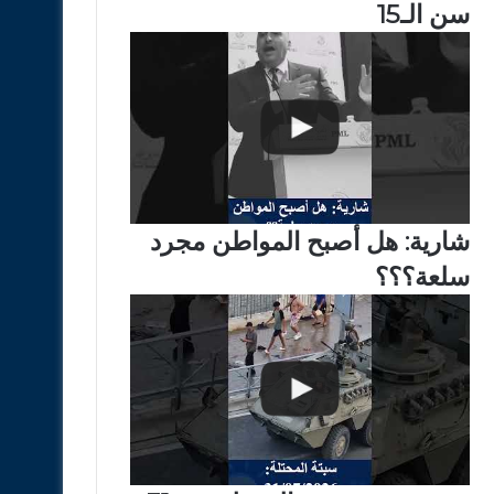
سن الـ15
شارية: هل أصبح المواطن مجرد
سلعة؟؟؟