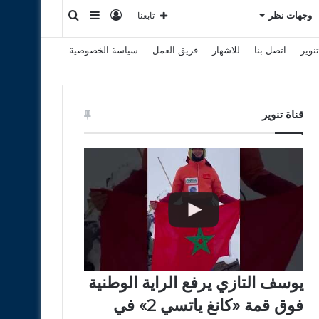
تسجيل
إضافة
بحث
وجهات نظر
تابعنا
نوير
اتصل بنا
للاشهار
فريق العمل
سياسة الخصوصية
الدخول
عمود
عن
جانبي
قناة تنوير
يوسف التازي يرفع الراية الوطنية
فوق قمة «كانغ ياتسي 2» في