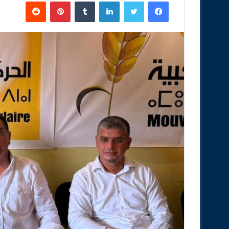
فيسبوك
تويتر
لينكدإن
‏Tumblr
بينتيريست
‏Reddit