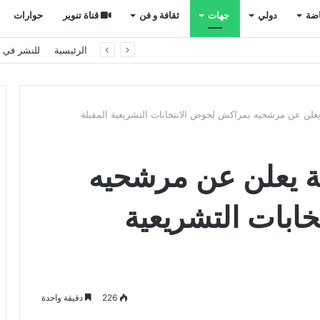
اضة
دولي
جهات
ثقافة و فن
قناة تنوير
حوارات
ال 2030
الرئيسية
للنشر في ت
علن عن مرشحيه بمراكش لخوض الانتخابات التشريعية المقبلة
ة يعلن عن مرشحيه
ابات التشريعية
226
دقيقة واحدة