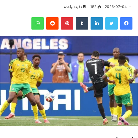
2026-07-04
152
دقيقة واحدة
فيسبوك
تويتر
لينكدإن
‏Tumblr
بينتيريست
‏Reddit
واتساب