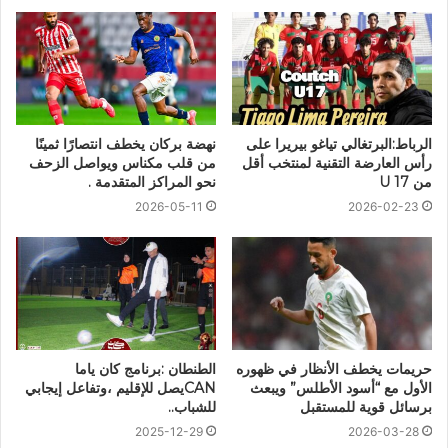
الرباط:البرتغالي تياغو بيريرا على
نهضة بركان يخطف انتصارًا ثمينًا
رأس العارضة التقنية لمنتخب أقل
من قلب مكناس ويواصل الزحف
من 17 U
نحو المراكز المتقدمة .
2026-05-11
2026-02-23
حريمات يخطف الأنظار في ظهوره
الطنطان :برنامج كان ياما
الأول مع “أسود الأطلس” ويبعث
CANيصل للإقليم ،وتفاعل إيجابي
برسائل قوية للمستقبل
للشباب..
2025-12-29
2026-03-28