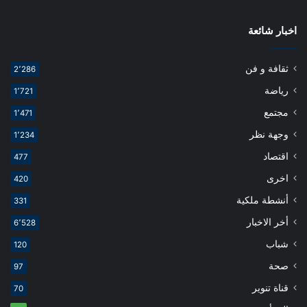
اخبار شائعة
ثقافة و فن
2٬286
رياضة
1٬721
مجتمع
1٬471
وجهة نظر
1٬234
اقتصاد
477
اخرى
420
أنشطة ملكية
331
أخر الاخبار
6٬528
شباب
120
صحة
97
قناة تنوير
70