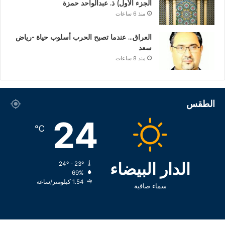
الجزء الأول) ذ. عبدالواحد حمزة
منذ 6 ساعات
العراق… عندما تصبح الحرب أسلوب حياة -رياض
سعد
منذ 8 ساعات
الطقس
24
℃
الدار البيضاء
24º - 23º
69%
1.54 كيلومتر/ساعة
سماء صافية