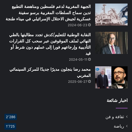
الجبهة المغربية لدعم فلسطين ومناهضة التطبيع
تدين سماح السلطات المغربية برسو سفينة
عسكرية لجيش الاحتلال الإسرائيلي في ميناء طنجة
2024-06-23
النقابة الوطنية للتعليم/كدش تجدد مطالبتها بالطي
النهائي لملف الموقوفين عبر سحب كل القرارات
التأديبية وإرجاعهم فورا إلى عملهم دون شرط أو
قيد
2024-05-11
محمد رضا بنجلون مديرًا جديدًا للمركز السينمائي
المغربي
2025-06-27
اخبار شائعة
ثقافة و فن
2٬286
رياضة
1٬725