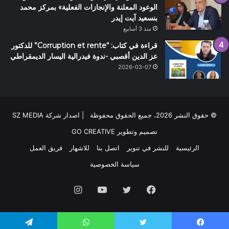
الوعود المعلنة والإنجازات الفعلية» بمركز محمد
بنسعيد آيت إيدر
منذ 3 أسابيع
قراءة في كتاب: “Corruption et rente” للدكتور
عز الدين أقصبي -ندوة فيدرالية اليسار الديمقراطي
2026-03-07
© حقوق النشر 2026، جميع الحقوق محفوظة | اصدار شركة SZ MEDIA
تصميم وتطوير
GO CREATIVE
الرئيسية
للنشر في تنوير
اتصل بنا
للاشهار
فريق العمل
سياسة الخصوصية
فيسبوك
تويتر
يوتيوب
انستقرام