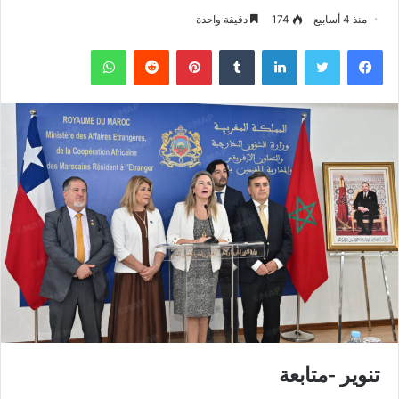
منذ 4 أسابيع
174
دقيقة واحدة
فيسبوك
تويتر
لينكدإن
‏Tumblr
بينتيريست
‏Reddit
واتساب
تنوير -متابعة