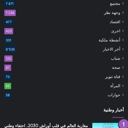
مجتمع
1٬471
وجهة نظر
1٬236
اقتصاد
477
اخرى
420
أنشطة ملكية
331
أخر الاخبار
6٬535
شباب
120
صحة
97
قناة تنوير
70
المرأة
65
حوارات
58
أخبار وطنية
مغاربة العالم في قلب أوراش 2030.. احتفاء وطني