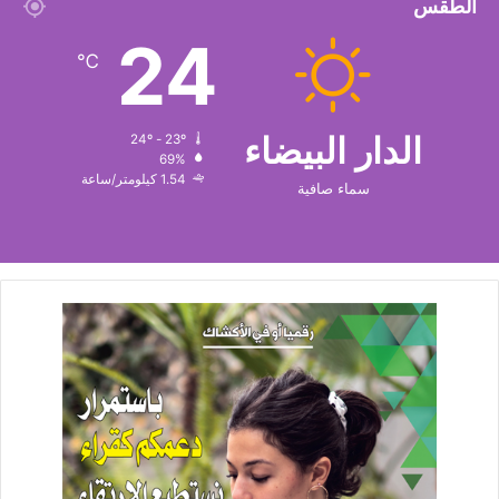
الطقس
24
℃
الدار البيضاء
24º - 23º
69%
1.54 كيلومتر/ساعة
سماء صافية