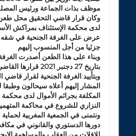
موظف بذات الجماعة ورئيس المصلحة 
وكان قرار قاضي التحقيق محل طعن 
لدى محكمة الإستئناف بمراكش الأستا
عرض على الغرفة الجنحية في شقه الم
جزئيا من أجل المنسوب إليهم
وبناء على هذا الطعن أصدرت الغرفة
بتاريخ 27 دجنبر 2021 قرارها القاضي بتأييد قرار قاضي التحقيق
وبتأييد الغرفة الجنحية لقرار قاضي ال
المشار إليهم أعلاه سيحالون وطبقا لل
المكلفة بجرائم الأموال لدى محكمة 
النزاري للشروع في محاكمة المتهمي
ونتمنى في الجمعية المغربية لحماية 
دورها الدستوري والقانوني في مكافح
للإفلات من العقاب والمساهمة الإيجا