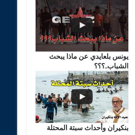
يونس بلعايدي عن ماذا يبحث
الشباب..؟؟؟
بنكيران وأحداث سبتة المحتلة