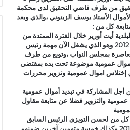
قيق من طرف قاضي التحقيق لدى محكمة
أموال الأستاذ يوسف الزيتوني ،والذي وبعد
تابعة كل من :
بلدية أيت أورير خلال الفترة الممتدة من
1992الى 1997 ومن سنة 2002 إلى 2012 وهو الذي يشغل الآن مهمة رئيس
لمعاصرة بمجلس النواب ،وتوبع من طرف
 أموال عمومية موضوعة تحت يده بمقتضى
ي إختلاس اموال عمومية وتزوير محررات
من أجل المشاركة في تبديد أموال عمومية
عمومية والتزوير فضلا عن متابعة مقاول
مومية
 كل من لحسن التويزي الرئيس السابق
لبلدية أيت اورير بين سنوات 2012/2015 وكذلك خمسة متهمين آخرين ضمنهم