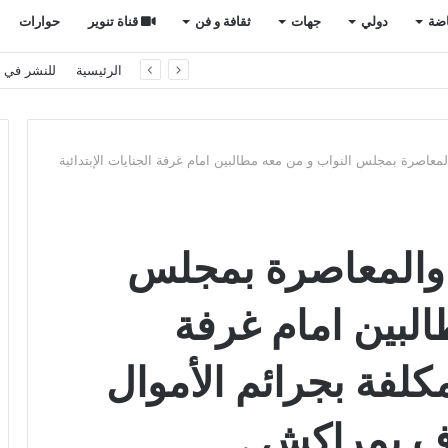
اضة
دولي
جهات
ثقافة و فن
قناة تنوير
حوارات
راجل حقه في التنقل الآمن؟
الرئيسية
للنشر في ت
معاصرة بمجلس النواب و من معه مطالبين امام غرفة الجنايات الإبتدائية
 والمعاصرة بمجلس
لبين امام غرفة
لمكلفة بجرائم الأموال
ف بمراكش .