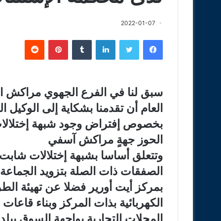
2022-01-07
فيسبوك
تويتر
لينكدإن
‏Tumblr
بينتيريست
‏Reddit
سبق لنا في الفرع الجهوي مراكش الج
العام أن تقدمنا بشكاية إلى الوكيل 
بخصوص إفتراض وجود شبهة إختلالات ق
الحوز جهةٍ مراكش آسفي
وتتعلق أساسا بشبهة إختلالات شاب
الصفقات ذات الصلة بتزويد الجماعة 
بمركز أيت أورير فضلا عن تهيئة الط
الكهربائية بذات المركز وبناء قاعات 
المحلات التجارية بواجهة السوق ببلد