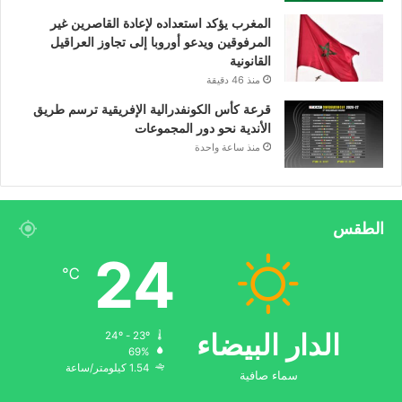
المغرب يؤكد استعداده لإعادة القاصرين غير
المرفوقين ويدعو أوروبا إلى تجاوز العراقيل
القانونية
منذ 46 دقيقة
قرعة كأس الكونفدرالية الإفريقية ترسم طريق
الأندية نحو دور المجموعات
منذ ساعة واحدة
الطقس
24
℃
الدار البيضاء
24º - 23º
69%
1.54 كيلومتر/ساعة
سماء صافية