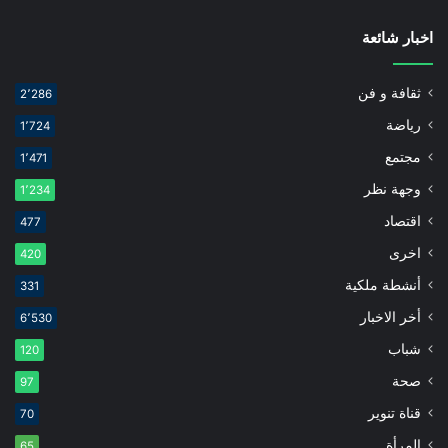
اخبار شائعة
ثقافة و فن
2٬286
رياضة
1٬724
مجتمع
1٬471
وجهة نظر
1٬234
اقتصاد
477
اخرى
420
أنشطة ملكية
331
أخر الاخبار
6٬530
شباب
120
صحة
97
قناة تنوير
70
المرأة
65