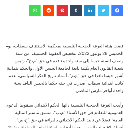
فيسبوك
تويتر
لينكدإن
‏Tumblr
بينتيريست
‏Reddit
واتساب
قضت هيئة الغرفة الجنحية التلبسية بمحكمة الاستئناف بسطات، يوم
الخميس 28 يوليوز 2022، بتخفيض العقوبة الحبسية، من سنة
ونصف السنة حبسا إلى سنة واحدة نافذة في حق “م،خ”، رئيس
شعبة القانون العام بكلية تابعة لجامعة الحسن الأول، والحكم بثمانية
أشهر حبسا نافذا في حق “ع،م”، أستاذ تاريخ الفكر السياسي، بعدما
كانت ابتدائية سطات أصدرت في حقه حكما بالحبس النافذ سنة
واحدة أواخر مارس الماضي.
وأيدت الغرفة الجنحية التلبسية ذاتها الحكم الابتدائي بسقوط الدعوى
العمومية للتقادم في حق الأستاذ “م،ب”، منسق ماستر المالية
العامة؛ فضلا عن تأييد الحكم الابتدائي بالبراءة في حق “خ،ص”،
أستاذ الاقتصاد والتدبير، بعدما أدخلت الهيئة الملف للمداولة منذ 15