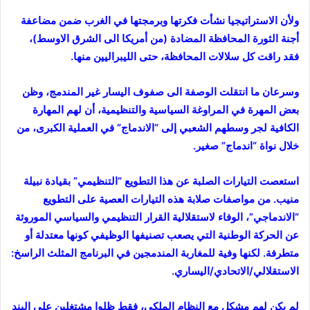
ولأن الاستراتيجيا نشأت فكرتها وبرمجتها في الغرب ضمن مضاعفة
أجنة الثورة المحافظة المضادة (من أمريكا الى الشرق الاوسط)،
فقد راقت كل سلالات المحافظة، حتى الليبراليين منها.
وسرعان ما انتقلت الوصفة الى صفوف اليسار غير المندمج، وظن
بعض المهرة في المراوغة السياسية والتنظيمية، أن لهم المهارة
الكافية لجر وسطهم الشعبي إلى “الاندماج” في العملية الكبرى، من
خلال نواة “اندماج” صغير.
استعصت التيارات الصلبة عن هذا التطويع “التنظيمي” بقيادة نبيلة
منيب. من مواصفات صلابة هذه التيارات العصية على التطويع
“الاندماجي”، الوفاء لاستقلالية القرار التنظيمي والسياسي الموروثة
عن الحركة الوطنية التي يصعب تصنيفها الوظيفي كونها معتدلة أو
متطرفة. لكنها وفية للمغاربة المندمجين في البرنامج المثلث الراسخ:
الاستقلالي/الاتحادي/اليساري.
لم يكن لهم مشكل مع النظام الملكي، فقط ظلوا مشتغلين على البند