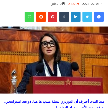
2023-02-01
2٬127
10 دقائق
فيسبوك
تويتر
لينكدإن
‏Tumblr
بينتيريست
‏Reddit
واتساب
منذ البدء، أعترف أن البورتري لنبيلة منيب ها هنا، ذو بعد استراتيجي،
يتوقف عند الأهم، ويترك التفاصيل.