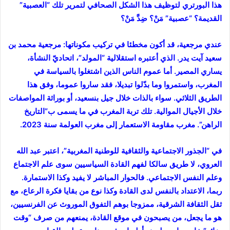
هذا البورتري لتوظيف هذا الشكل الصحافي لتمرير تلك “العصبية”
القديمة؟ “عصبية” مَنْ؟ ضِدَّ مَنْ؟
عندي مرجعية، قد أكون مخطئا في تركيب مكوناتها: مرجعية محمد بن
سعيد آيت يدر. الذي أعتبره استقلالية “المولد”، اتحاديّ النشأة،
يساري المصير. أما عموم الناس الذين اشتغلوا بالسياسة في
المغرب، واستمروا وما بدّلوا تبديلا، فقد ساروا عموما، وفق هذا
الطريق الثلاثي. سواء بالذات خلال جيل بنسعيد، أو بوراثة المواصفات
خلال الأجيال الموالية. تلك تربة المغرب في ما يسمى ب”التاريخ
الراهن”. مغرب مقاومة الاستعمار إلى مغرب العولمة سنة 2023.
في “الجذور الاجتماعية والثقافية للوطنية المغربية”، اعتبر عبد الله
العروي، لا طريق سالكا لفهم القادة السياسيين سوى علم الاجتماع
وعلم النفس الاجتماعي. فالحوار المباشر لا يفيد وكذا الاستمارة.
ربما، الاعتداد بالنفس لدى القادة وكذا نوع من بقايا فكرة الرعاع، مع
ثقل الثقافة الشرقية، ممزوجا بوهم التفوق الموروث عن الفرنسيين،
هو ما يجعل، من يصبحون في موقع القادة، يمنعهم من صرف “وقت