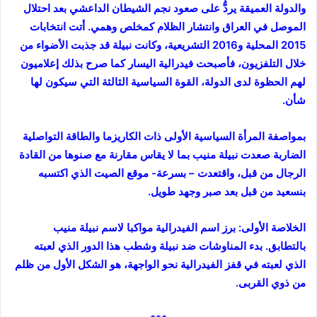
والدولة العميقة يردُّ على صعود نجم الشيطان الداعشي بعد احتلال
الموصل في العراق وانتشار الظلام كمخلص وهمي. أتت انتخابات
2015 المحلية و2016 التشريعية، وكانت نبيلة قد جذبت الأضواء من
خلال التلفزيون، فأصبحت فيدرالية اليسار كما صرح بذلك إعلاميون
لهم الحظوة لدى الدولة، القوة السياسية الثالثة التي سيكون لها
شأن.
بمواصفة المرأة السياسية الأولى ذات الكاريزما والطاقة التواصلية
الضاربة صعدت نبيلة منيب بما لا يقاس مقارنة مع صنوها من القادة
الرجال من قبل، واقتعدت – بسرعة- موقع الصيت الذي اكتسبه
بنسعيد من قبل بعد صبر وجهد طويل.
الخلاصة الأولى: برز اسم الفيدرالية مواكبا لاسم نبيلة منيب
بالتطابق. بدء المناوشات ضد نبيلة وشطب هذا الدور الذي لعبته
الذي لعبته في قفز الفيدرالية نحو الواجهة، هو الشكل الأول من ظلم
من ذوي القربى.