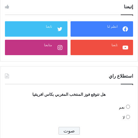
إتبعنا
انظم لنا
تابعنا
تابعنا
متابعنا
استطلاع راي
هل تتوقع فوز المنتخب المغربي بكاس افريقيا
نعم
لا