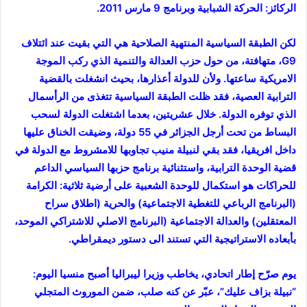
الركائز: الحركة الشبابية وبرنامج 9 مارس 2011.
لكن الطبقة السياسية المنتهية الصلاحية هي التي بقيت عند ائتلاف
G9، متهافتة، من حول حزب العدالة والتنمية الذي ركب الموجة
الامريكية ساعتها. ولأن للدولة أعذارها، بحيث انشغلت بالقضية
الترابية العصية، فقد ظلت الطبقة السياسية تتغذى من الرأسمال
الذي توفره الدولة. خلال عشريتين، بعدما اشتغلت الدولة لسحب
البساط من تحت أرجل الجزائر في 55 دولة، وضيقت الخناق عليها
داخل افريقيا، فقد بقي لنبيلة منيب تجاوبها للامشروط مع الدولة في
قضية الوحدة الترابية، واستثنائية برنامج حزبها السياسي الداعم
للحراكات هو استكمال للوحدة الشعبية على أرضية ثلاثية: الكرامة
(البرنامج الرباعي للتغطية الاجتماعية) والحرية (اطلاق سراح
المعتقلين) والعدالة الاجتماعية (البرنامج الاصلي للاشتراكي الموحد،
بأبعاده الاستراتيجية التي تستند الى دستور ديمقراطي.
يوم صرّح إطار اتحادي، يخاطب وزيرا ليبراليا أصبح منسيا اليوم:
“نبيلة بزاف عليك”، عبّر عن كنه صلب، ضمن الموروث المتجلي