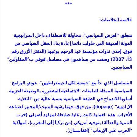
***
خلاصة الخلاصات:
منطق “العرض السياسي”، محاولة للاصطفاف داخل استراتيجية
الدولة العميقة التي حاولت دائما إعادة بناء الحقل السياسي من
فوق. إحدى ندوات مؤسسة عبد الرحيم بوعبيد (الدفتر الأزرق رقم
13، 2007) وصفت من يساهمون في مسلسل فوقي ب”المقاولين”
السياسيين.
المسلسل الذي بدأ مع “جمعية لكل الديمقراطيين”، عوض البرامج
السياسية الممثلة للطبقات الاجتماعية المتضررة بالوظيفة الحزبية
أسلوبا للاندماج في الطبقة السياسية بنسبة عالية من “التغذية
الإرادوية” (dopage)، من فوق، فيما يشبه المنبت/المختبر لصناعة
الأحزاب. هذه العملية كانت رعاية ضابطة لمولود أصولي (حزب
التنمية والعدالة) بتوجيه أمريكي (من تركيا إلى المغرب)، لمواكبة
“الحرب على الإرهاب” (افغانستان).