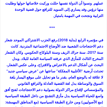
عملهم. ونسوا أن الدولة نفسها حللت وركبت خلاصاتها حولها وطلبت
منها ترؤس وفد يساري إلى السويد للترافع حول قضية الوحدة
الترابية ونجحت في المهمة بامتياز.
***
في مؤتمره الرابع (بداية 2018)،رفع الحزب الاشتراكي الموحد شعار
دعم الاحتجاجات الشعبية ضد الأوضاع الاجتماعية المتردية. كانت
سنة 2017، سنة حراك الريف وسنة البلوكاج الحكومي. وكان الشعار
المخرج الثالث للمأزق الذي عرفته السياسة العامة للبلاد. وبدل
البحث عن أشكال الدعم بالاعتراض والاقتراح، وعلى عكس الشعار،
تحدثت أرضية “الأغلبية المفككة” ساعتها عن “عرض سياسي جديد”
لا علاقة له بالوضع العام، بقدر ما هو تحايل على موقع اليسار بلغة
السوق والوساطة بدل لغة القضية العادلة والترافع القانوني
والمؤسساتي لإقناع مراكز الدولة بصوابية دعم الاحتجاجات لفتح أفق
واسع للحياة السياسية بدل مأزق التشنج من داخل الطبقة السياسية
(مع الأصوليين) ومن خارج الطبقة السياسية (مع المناطق المهمشة: