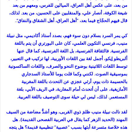
من بعد، على عكس أهل العراق، الميالين للفرس، ومعهم من بعد
شيعة الكوفة، أنصار علي، والمنقلبين على الحسين، من بعد. لذلك،
قال فيهم الحجّاج فيما بعد، “أهل العراق، أهل الشقاق والنفاق”.
كي يمر السرد بسلام دون سوء فهم، بصدد أستاذ أكاديمي، مثل نبيلة
منيب، فرنسي التكوين العلمي، كان على البورتري أن يتم باللغة
الفرنسية. فالثقافة الفرنسية، بل اللغة الفرنسية، كما قال عنها
ألبريطو إيكو، أجمل لغة بين اللغات الأوربية، لها تركيب في التعبير،
توسط اللغات اللاتينية بوضوح النحو والصرف، واللغات الساكسونية
بموسيقية الصوت. لكنني وكما قلت يوما للأستاذ السدجاري
بالحسيمة ذات يوم، أرثي عجزي عن التحدث باللغة المغربية
الأمازيغية، على أن أتحدث أمام المغاربة، في الريف الأبي، بلغة
المستعمر. لذلك، ليس لي حيلة سوى التوصيف باللغة العربية.
لقد نالت نبيلة منيب ظلمَ ذوي القربى، وهو أشدُّ مضاضة من السيف
المهند (الحديد الزهر كما يقال في العربية الفصحى القديمة). هل
هذه خلاصة متسرعة أبثها بسبب “عصبية” تنظيمية قديمة؟ هل يتجه