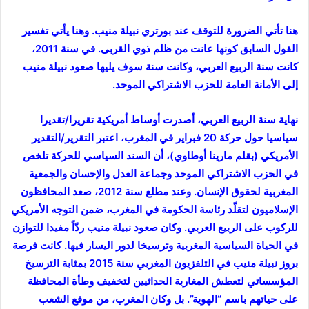
هنا تأتي الضرورة للتوقف عند بورتري نبيلة منيب. وهنا يأتي تفسير
القول السابق كونها عانت من ظلم ذوي القربى. في سنة 2011،
كانت سنة الربيع العربي، وكانت سنة سوف يليها صعود نبيلة منيب
إلى الأمانة العامة للحزب الاشتراكي الموحد.
نهاية سنة الربيع العربي، أصدرت أوساط أمريكية تقريرا/تقديرا
سياسيا حول حركة 20 فبراير في المغرب، اعتبر التقرير/التقدير
الأمريكي (بقلم مارينا أوطاوي)، أن السند السياسي للحركة تلخص
في الحزب الاشتراكي الموحد وجماعة العدل والإحسان والجمعية
المغربية لحقوق الإنسان. وعند مطلع سنة 2012، صعد المحافظون
الإسلاميون لتقلّد رئاسة الحكومة في المغرب، ضمن التوجه الأمريكي
للركوب على الربيع العربي. وكان صعود نبيلة منيب ردّاً مفيدا للتوازن
في الحياة السياسية المغربية وترسيخا لدور اليسار فيها. كانت فرصة
بروز نبيلة منيب في التلفزيون المغربي سنة 2015 بمثابة الترسيخ
المؤسساتي لتعطش المغاربة الحداثيين لتخفيف وطأة المحافظة
على حياتهم باسم “الهوية”. بل وكان المغرب، من موقع الشعب