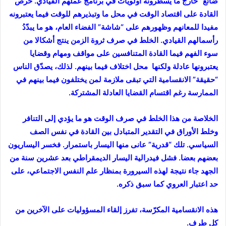
ضائع” خارج ما يسطرونه أولويات في برنامج عملهم القيادي. حرص
القادة على اقتصاد الوقت في محل ما وتبذيرهم للوقت فيما يعتبرونه
مفيدا للمعانهم وظهورهم على “شاشة” الفضاء العام، هو ما يبدّدُ
رأسمالهم القيادي. الخلط في صرف ثروة الزمن ينتج أشكالا من
سوء الفهم فيما القادة المتنافسين على مواقف ومهام وقضايا
يعتبرونها عادلة ولكنها محل اختلاف فيما بينهم. لذلك، يصدّق الناس
“حقيقة” الانقسامية التي تبقى ملازمة لمن يختلفون فيما بينهم في
الممارسة رغم اقتسام القضايا العادلة المشتركة.
الخلاصة من هذا الخلط في صرف الوقت هو ما يؤدي إلى التنافر
وخلط الأوراق في التقدير المتبادل بين القادة في نفس الصف
السياسي. تلك “قدرية” عانى منها اليسار باستمرار. فخسر اليساريون
بعضهم بعضا. فشل فيدرالية اليسار الديمقراطي بعد عشرين سنة من
الجهد جاء نتيجة لهذه السيرورة بمنظار علم النفس الاجتماعي، على
حد اعتبار العروي كما سبق ذكره.
هذه الانقسامية المكرّسة، تفرز إلقاء المسؤوليات على الآخرين من
كل طرف.