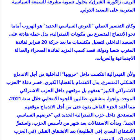
الريف، زاكورة، الشرق)، بحلول تنموية مشرفة للسمعة السياسية
المغربية على الصعيد الدولي.
وكان التفسير العملي “للعرض السياسي الجديد” هو الهروب أماما
نحو الاندماج المتسرع بين مكونات الفيدرالية، بدل حملة هادئة على
الصعيد الداخلي لتفعيل مكتسبات ما بعد حركة 20 فبراير لفائدة
المغرب شعبا ودولة، قصد كسب المزيد لفائدة الصحراء والعدالة
الاجتماعية والحريات.
ولأن الفيدرالية انتكست داخل “حروبها” الداخلية من أجل الاندماج
الشكلي المتسرع، بدل الاهتمام بالقضايا الكبرى، خسر دعاة “الحزب
الاشتراكي الكبير” هدفهم بل موقعهم داخل الحزب الاشتراكي
الموحد، ولجوا، منشقين، طالبين اللجوء الانتخابي خلال سنة 2021،
مما أفقد الجزء الفاعل بقوة حتى من أجل الاندماج موقعهم
المستحق داخل حزب الفيدرالية الجديد في “عرضهم السياسي
الجيد”. وبدأت الاستقالات بعد شهر من تأسيس الحزب، واستمرَّ
الانشقاق البعدي (في الطليعة) بعد الانشقاق القبلي (في الحزب
الاشتراكي الموحد).