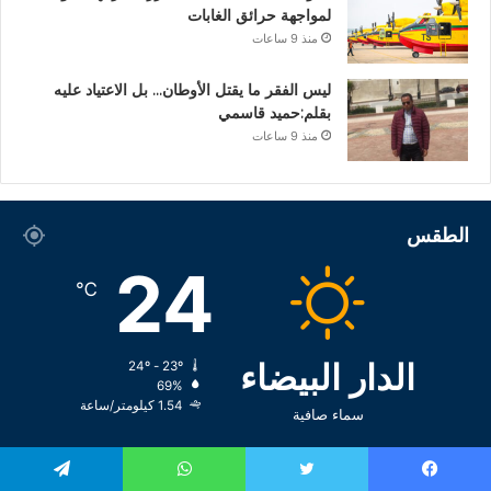
لمواجهة حرائق الغابات
منذ 9 ساعات
ليس الفقر ما يقتل الأوطان… بل الاعتياد عليه
بقلم:حميد قاسمي
منذ 9 ساعات
الطقس
24
℃
الدار البيضاء
24º - 23º
69%
1.54 كيلومتر/ساعة
سماء صافية