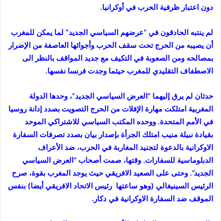
دون اعتبار ظرفية الحرب في أوكرانيا.
لم ينتبه الحادقون في “عرضهم السياسي الجديد” لما يمكن للمغرب
أن يصيبه من الحرج تحت سقف الحرب وأجوائها العاصفة من الإضرار
بمصالحه ومن الصعوبة في التكيف مع جديد المواقف بالنظر الى
الاصطفاف التقليدي للمغرب حيثما وجدت فرنسا نفسها.
حدثان لم يرق إليهما “العرض السياسي الجديد”، وحدها الدولة
المغربية امتلكت مهارة الإفلات من الحرج التصويت بصدد إدانة روسيا
في الأمم المتحدة. ووحده المكتب السياسي للاشتراكي الموحد
بقيادة نبيلة منيب امتلك الجرأة بإصدار بيان بصدد تصرفات السفارة
الاوكرانية بالدعوة لتجنيد المغاربة في الحرب، ضد الأعراف
الدبلوماسية للسفارات. وقتها، صمت أصحاب “العرض السياسي
الجديد”. وحتى على الصعيد الافريقي حيث يوجد المغرب بقوة، صرح
الرئيس السينيغالي (وهو ساعتها رئيس الاتحاد الافريقي أيضا) بنفس
الموقف ضد السفارة الاوكرانية في دكار.