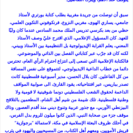
سبق أن توصلت من جريدة مغربية بطلب كتابة بورتري لأستاذ
جامعي، يساري الهوى، مغربي النزوع، فرنكوفوني التكوين العلمي،
حظي من بعد بكرسي تدريس الملك محمد السادس عندما كان وليّا
للعهد. كان المسؤول الإعلامي، الذي اقترح عليّ وصف الأستاذ
المعني، يعلم القرابة الإيديولوجية بل التنظيمية بين الأستاذ وبيني،
لكنه كان قد جرّب عبر كتاباتي الفصل بين الذاتي والموضوعي.
فالكتابة الإعلامية التي تسعى إلى انتزاع احترام الرأي العام، تحترس
دائما من خطاب الداعية الايديولوجي، لتتموقع على نفس المسافة
من كل الفاعلين. كان بلال الحسن، مدير أسبوعية فلسطينية كانت
تصدر بباريس، عبر افتتاحياته، يقود القارئ، الى صوابية المواقف
الداعمة لحقوق الشعب الفلسطيني دونما شوفينية لا قومية ولا
وطنية فلسطينية. تلك شيمة من شيم أهل الشام، المطعمين بالتلاقح
البيزنطي الأوربي، مع جذور عربية وتنوع ديني منذ أقدم العصور، وذاك
موقف جزء من صحابة النبي، الذين كانوا ميلون للروم بدل الفرس،
في أحلك ظروف البعثة الإسلامية في مكة، لاستمالة “برجوازية”
قريش الأمويين، ومعهم أهل الكتاب، من المسيحيين واليهود في يثرب