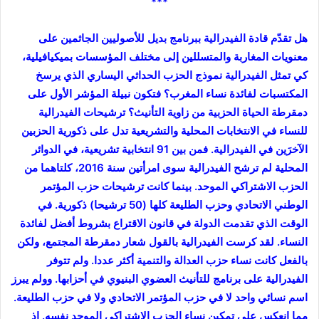
***
هل تقدّم قادة الفيدرالية ببرنامج بديل للأصوليين الجاثمين على
معنويات المغاربة والمتسللين إلى مختلف المؤسسات بميكيافيلية،
كي تمثل الفيدرالية نموذج الحزب الحداثي اليساري الذي يرسخ
المكتسبات لفائدة نساء المغرب؟ فتكون نبيلة المؤشر الأول على
دمقرطة الحياة الحزبية من زاوية التأنيث؟ ترشيحات الفيدرالية
للنساء في الانتخابات المحلية والتشريعية تدل على ذكورية الحزبين
الآخرَين في الفيدرالية. فمن بين 91 انتخابية تشريعية، في الدوائر
المحلية لم ترشح الفيدرالية سوى امرأتين سنة 2016، كلتاهما من
الحزب الاشتراكي الموحد. بينما كانت ترشيحات حزب المؤتمر
الوطني الاتحادي وحزب الطليعة كلها (50 ترشيحا) ذكورية. في
الوقت الذي تقدمت الدولة في قانون الاقتراع بشروط أفضل لفائدة
النساء. لقد كرست الفيدرالية بالقول شعار دمقرطة المجتمع، ولكن
بالفعل كانت نساء حزب العدالة والتنمية أكثر عددا. ولم تتوفر
الفيدرالية على برنامج للتأنيث العضوي البنيوي في أحزابها. وولم يبرز
اسم نسائي واحد لا في حزب المؤتمر الاتحادي ولا في حزب الطليعة.
مما انعكس على تمكين نساء الحزب الاشتراكي الموحد نفسه. إذ