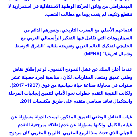
الديمقراطي من وثائق الحركة الوطنية الاستقلالية في استمرارية لا
تنقطع وتكيف لم يتعب يوما مع مطالب الشعب.
اندماجهم الأصلي مع المغرب التاريخي، ونفورهم الدائم من
السيناريوهات التي تكاملَ فيها التفكير الرأسمالي الغربي مع
الخليجي لتفكيك العالم العربي وتعويضه بثنائية “الشرق الاوسط
وشمال افريقيا” (MENA).
عندما أعلن الملك عن فشل النموذج التنموي، لو تم إطلاق نقاش
وطني عميق ومتعدد المقاربات، لكان ، مناسبة لجرد حصيلة عشر
سنوات في محاولة صناعة حياة سياسية من فوق (1907- 2017).
ولكانت النتيجة التقدم خطوات نحو الأمام، لتثمين إيجابيات المرحلة
واستكمال تعاقد سياسي متقدم على طريق مكتسبات 2011.
غياب النقاش الوطني العميق المذكور، ليست الدولة مسؤولة عن
غيابه بالكامل، ولكنها مسؤولة عن عدم إطلاقه بمرجعية التقدم
الجيلي الذي حدث منذ الربيع المغربي. فالربيع المغربي كان مزدوج