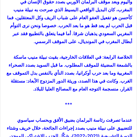
واليوم وبعد موقف البرلمان الأوربي بصدد حقوق الإنسان في
المغرب، كان البديل الواقعي البسيط الذي صرحت به نبيلة منيب
كأحسن هو تفعيل العفو العام على شباب الريف وكل المعتقلين، فما
قبل الحرب لم يعد قط هو ما بعد الحرب. خصوصا ونحن نرى التوأم
المغربي السعودي يذهبان شرقا. أما فيما يتعلق بالتطبيع فقد عبر
أبطال المغرب في المونديال، على الموقف الرسمي.
الخلاصة الرابعة: في العلاقات الخارجية، بقيت نبيلة منيب ماسكة
بالشمعة المضيئة للموقف المطلوب. ما قبل السويد بصدد الصحراء
المغربية وما بعد حرب أوكرانيا، بصدد النأي بالنفس بدل التموقف مع
الغرب. وكانت في هذا الصدد، وريثة الدور المزدوج الأبعاد: مستقلة
القرار، منسجمة التوجه العام مع المصالح العليا للبلاد.
***
عندما تصرفت رئاسة البرلمان بضيق الأفق وبحساب سياسوي
للتضييق على نبيلة منيب بصدد إجراءات الجائحة، خلال خريف وشتاء
الدورة التشريعية (2021-2022)، شكّل الحزب الاشتراكي الموحد،