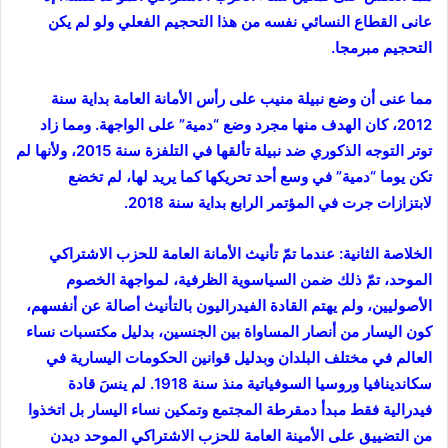
عانى القطاع النسائي نفسه من هذا التحجيم الفعلي ولو لم يكن
التحجيم مبرمجا.
مما عنى أن وضع نبيلة منيب على رأس الأمانة العامة بداية سنة
2012، كان الهدف منها مجرد وضع “دمية” على الواجهة. ومما زاد
توتر التوجه الذكوري ضد نبيلة تألقها في التلفزة سنة 2015، ولأنها لم
تكن يوما “دمية” في وسع أحد تحريكها كما يريد لها، لم تخضع
لابتزازات جرت في المؤتمر الرابع بداية سنة 2018.
الخلاصة الثانية: عندما تمّ تأنيث الأمانة العامة للحزب الاشتراكي
الموحد، تمّ ذلك ضمن السياسوية الظرفية، لمواجهة الخصوم
الأصوليين، ولم يهتم القادة الفيدراليون بالتأنيث أصالة عن أنفسهم،
كون اليسار من أنصار المساواة بين الجنسين، بدليل مكتسبات نساء
العالم في مختلف البلدان وبدليل قوانين الحكومات اليسارية في
سكاندينافيا وروسيا السوفياتية منذ سنة 1918. لم ينسَ قادة
فيدرالية فقط مبدأ دمقرطة المجتمع وتمكين نساء اليسار بل اتخذوا
من التضييق على الأمينة العامة للحزب الاشتراكي الموحد ديدن