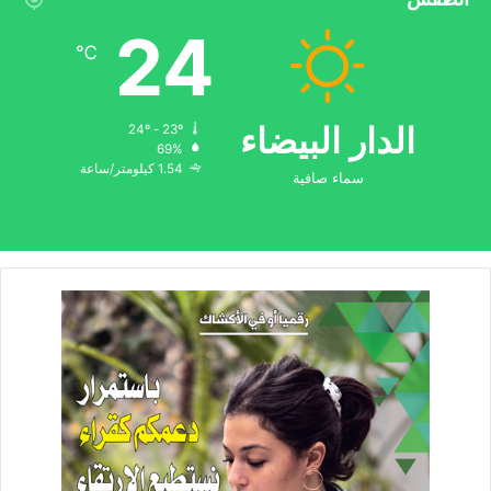
24
℃
الدار البيضاء
24º - 23º
69%
1.54 كيلومتر/ساعة
سماء صافية