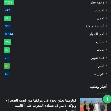
وجهة نظر
1٬239
اقتصاد
477
اخرى
421
أنشطة ملكية
331
أخر الاخبار
6٬544
شباب
120
صحة
97
قناة تنوير
70
المرأة
65
حوارات
59
أخبار وطنية
كولومبيا تعلن تحولا في موقفها من قضية الصحراء
وتؤكد الاعتراف بسيادة المغرب على أقاليمه
الجنوبية