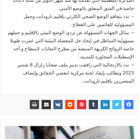
المذكرة المطلبية التي تقدمنا بها منذ شهر أكتوبر من سنة 2023
خاصة في الشق المتعلق بالوضع الأمني.
– ندد بتفاقم الوضع الصحي الكارثي بإقليم تارودانت وحمل
المسؤولية للقائمين على القطاع .
– سائل الجهات المسؤولة عن تردي الوضع البيئي بالإقليم و حملهم
مسؤولية التماطل في إيجاد حل للمعضلة البيئية التي عمرت طويلا
خاصة الروائح الكريهة المنبعثة من مطرح النفايات لاسطاح و أحد
الإسطبلات المجاورة للمدينة.
– ندد بالارتجالية التي رافقت تدبير ملف ضحايا زلزال 8 شتنبر
2023 ونطالب بإيفاد لجنة مركزية لتقصي الحقائق وإنصاف
المتضررين بإقليم تارودانت .