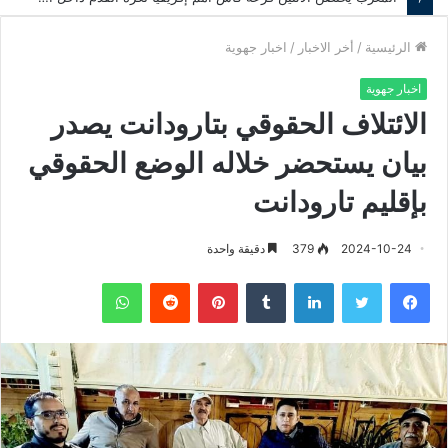
الرئيسية
/
أخر الاخبار
/
اخبار جهوية
اخبار جهوية
الائتلاف الحقوقي بتارودانت يصدر
بيان يستحضر خلاله الوضع الحقوقي
بإقليم تارودانت
2024-10-24
379
دقيقة واحدة
فيسبوك
تويتر
لينكدإن
‏Tumblr
بينتيريست
‏Reddit
واتساب