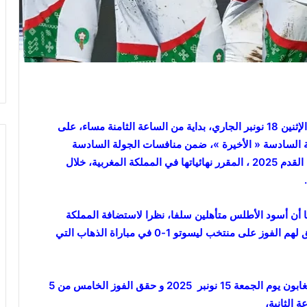
سيواجه المنتخب الوطني المغربي نظيره ليسوتو، غدا الإثنين 18 نونبر الجاري، بداية من الساعة الثامنة مساء، على
السادسة « الأخيرة »، ضمن منافسات الجولة السادسة
والأخيرة من التصفيات المؤهلة لكأس أمم أفريقيا لكرة القدم 2025 ، المقرر نهائياتها في المملكة المغربية، خلال
 أن أسود الأطلس متأهلين سلفا، نظرا لاستضافة المملكة
المغربية للعرس الإفريقي.و لكون “أسود الأطلس”،سبق لهم الفوز على منتخب ليسوتو 1-0 في مباراة الذهاب التي
يذكر ان المنتخب المغربي قد فاز ب5-1 على مضيفه الغابون يوم الجمعة 15 نونبر 2025 و حقق الفوز الخامس من 5