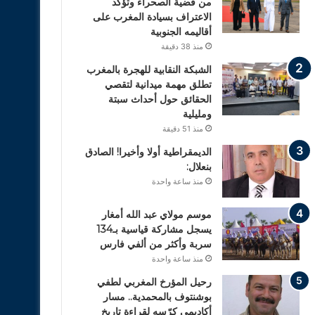
من قضية الصحراء وتؤكد
الاعتراف بسيادة المغرب على
أقاليمه الجنوبية
منذ 38 دقيقة
الشبكة النقابية للهجرة بالمغرب
تطلق مهمة ميدانية لتقصي
الحقائق حول أحداث سبتة
ومليلية
منذ 51 دقيقة
الديمقراطية أولا وأخيرا! الصادق
بنعلال:
منذ ساعة واحدة
موسم مولاي عبد الله أمغار
يسجل مشاركة قياسية بـ134
سربة وأكثر من ألفي فارس
منذ ساعة واحدة
رحيل المؤرخ المغربي لطفي
بوشنتوف بالمحمدية.. مسار
أكاديمي كرّسه لقراءة تاريخ