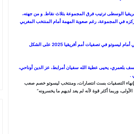
لثالث برصيد 4 نقاط، وتتذيل أفريقيا الوسطى ترتيب فرق المجموعة بثلاث نقاط. و من جهته،
كزه في المجموعة، رغم صعوبة المهمة أمام المنتخب المغربي
ومن المتوقع ان تكون تشكيلة المنتخب الوطني المغربي أمام ليسوتو في تصفيات أمم أفريقيا 2025 على الشكل
يوسف بلعمري، يحيى عطية الله سفيان أمرابط، عز الدين أوناحي،
 .
 إنهاء التصفيات بست انتصارات، ومنتخب ليسوتو خصم صعب
الأولى، وربما أكثر قوة لأنه لم يعد لديهم ما يخسرونه”