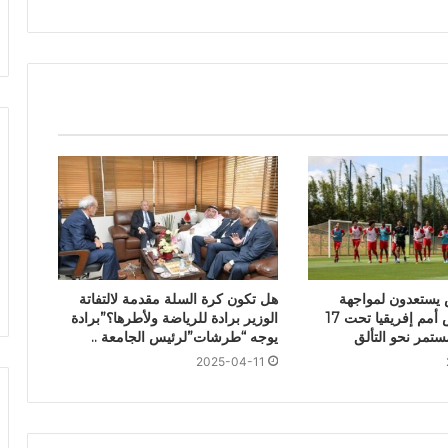
 يستعدون لمواجهة
هل تكون كرة السلة مقدمة لالتفاتة
إثيوبيا في كأس أمم إفريقيا تحت 17
الوزير برادة للرياضة ولأطرها؟”برادة
ستمر نحو التألق
يوجه “طرشات”لرئيس الجامعة ..
2025-04-11