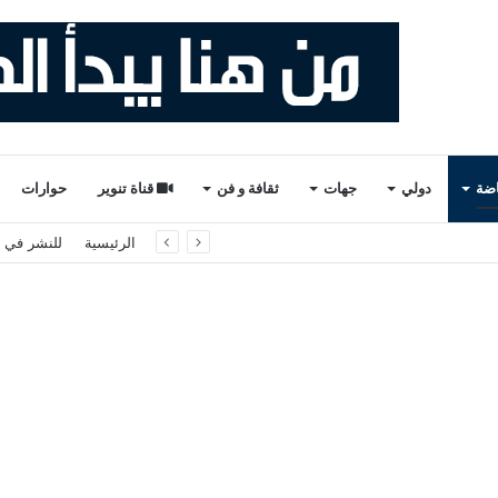
اضة
دولي
جهات
ثقافة و فن
قناة تنوير
حوارات
ة لتقصي الحقائق حول أحداث سبتة ومليلية
الرئيسية
للنشر في ت