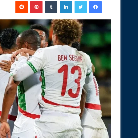
فيسبوك
تويتر
لينكدإن
‏Tumblr
بينتيريست
‏Reddit