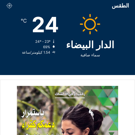
الطقس
24
℃
الدار البيضاء
24º - 23º
69%
1.54 كيلومتر/ساعة
سماء صافية