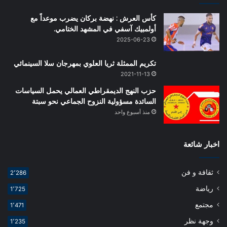
كأس العرش : نهضة بركان يضرب موعداً مع
أولمبيك آسفي في المشهد الختامي.
2025-06-23
تكريم الممثلة ثريا العلوي بمهرجان سلا السينمائي
2021-11-13
حزب النهج الديمقراطي العمالي يحمل السياسات
السائدة مسؤولية النزوح الجماعي نحو سبتة
منذ أسبوع واحد
اخبار شائعة
ثقافة و فن
2٬286
رياضة
1٬725
مجتمع
1٬471
وجهة نظر
1٬235