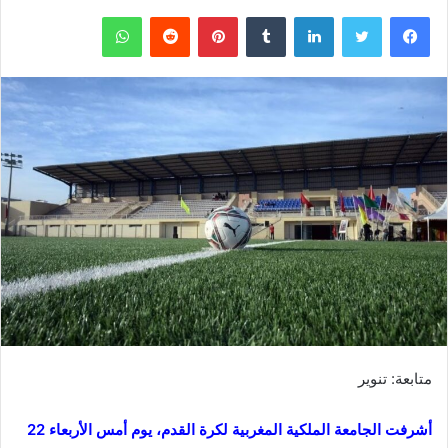
فيسبوك
تويتر
لينكدإن
‏Tumblr
بينتيريست
‏Reddit
واتساب
متابعة: تنوير
أشرفت الجامعة الملكية المغربية لكرة القدم، يوم أمس الأربعاء 22