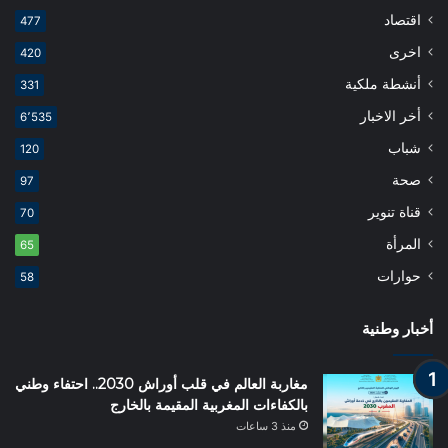
اقتصاد
477
اخرى
420
أنشطة ملكية
331
أخر الاخبار
6٬535
شباب
120
صحة
97
قناة تنوير
70
المرأة
65
حوارات
58
أخبار وطنية
مغاربة العالم في قلب أوراش 2030.. احتفاء وطني
بالكفاءات المغربية المقيمة بالخارج
منذ 3 ساعات