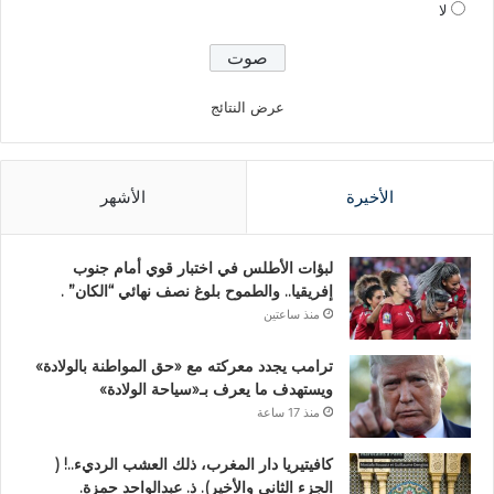
لا
عرض النتائج
الأخيرة
الأشهر
لبؤات الأطلس في اختبار قوي أمام جنوب
إفريقيا.. والطموح بلوغ نصف نهائي “الكان” .
منذ ساعتين
ترامب يجدد معركته مع «حق المواطنة بالولادة»
ويستهدف ما يعرف بـ«سياحة الولادة»
منذ 17 ساعة
كافيتيريا دار المغرب، ذلك العشب الرديء..! (
الجزء الثاني والأخير). ذ. عبدالواحد حمزة.