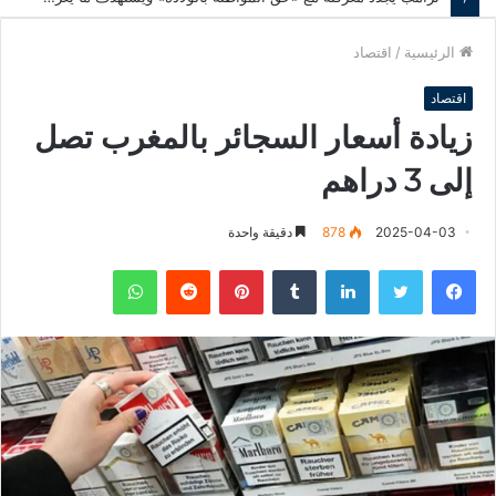
الرئيسية
/
اقتصاد
اقتصاد
زيادة أسعار السجائر بالمغرب تصل
إلى 3 دراهم
2025-04-03
878
دقيقة واحدة
فيسبوك
تويتر
لينكدإن
‏Tumblr
بينتيريست
‏Reddit
واتساب