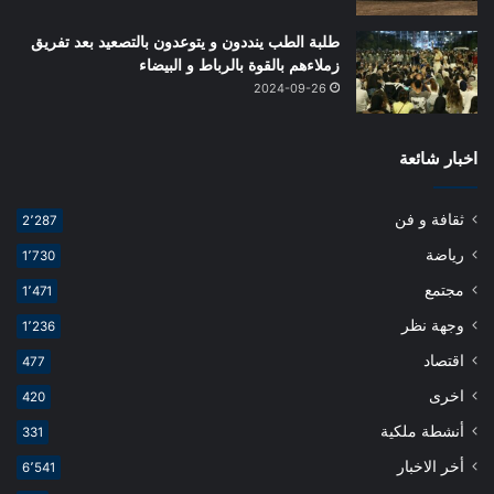
طلبة الطب ينددون و يتوعدون بالتصعيد بعد تفريق
زملاءهم بالقوة بالرباط و البيضاء
2024-09-26
اخبار شائعة
ثقافة و فن
2٬287
رياضة
1٬730
مجتمع
1٬471
وجهة نظر
1٬236
اقتصاد
477
اخرى
420
أنشطة ملكية
331
أخر الاخبار
6٬541