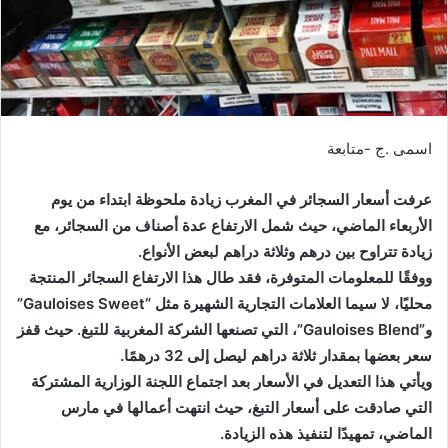
اسمى .ج -متابعة
عرفت أسعار السجائر في المغرب زيادة ملحوظة ابتداء من يوم
الأربعاء الماضي، حيث شمل الارتفاع عدة أصناف من السجائر، مع
زيادة تتراوح بين درهم وثلاثة دراهم لبعض الأنواع.
ووفقًا للمعلومات المتوفرة، فقد طال هذا الارتفاع السجائر المنتجة
محليًا، لا سيما العلامات التجارية الشهيرة مثل “Gauloises Sweet”
و”Gauloises Blend”، التي تصنعها الشركة المغربية للتبغ. حيث قفز
سعر بعضها بمقدار ثلاثة دراهم ليصل إلى 32 درهمًا.
ويأتي هذا التعديل في الأسعار بعد اجتماع اللجنة الوزارية المشتركة
التي صادقت على أسعار التبغ، حيث انتهت أعمالها في مارس
الماضي، تمهيدًا لتنفيذ هذه الزيادة.