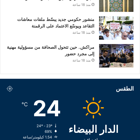
منذ 18 ساعة
منشور حكومي جديد يبسّط ملفات معاشات
التقاعد ويوسّع الاعتماد على الرقمنة
منذ 18 ساعة
مراكش.. حين تتحول الصحافة من مسؤولية مهنية
إلى مجرد حضور
منذ 18 ساعة
الطقس
24
℃
الدار البيضاء
24º - 23º
69%
1.54 كيلومتر/ساعة
سماء صافية