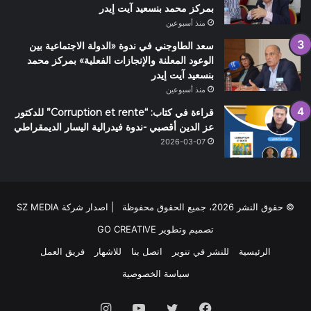
بمركز محمد بنسعيد آيت إيدر
منذ أسبوعين
سعد الطاوجني في ندوة «الدولة الاجتماعية بين
الوعود المعلنة والإنجازات الفعلية» بمركز محمد
بنسعيد آيت إيدر
منذ أسبوعين
قراءة في كتاب: “Corruption et rente” للدكتور
عز الدين أقصبي -ندوة فيدرالية اليسار الديمقراطي
2026-03-07
© حقوق النشر 2026، جميع الحقوق محفوظة | اصدار شركة SZ MEDIA
تصميم وتطوير
GO CREATIVE
الرئيسية
للنشر في تنوير
اتصل بنا
للاشهار
فريق العمل
سياسة الخصوصية
فيسبوك
تويتر
يوتيوب
انستقرام