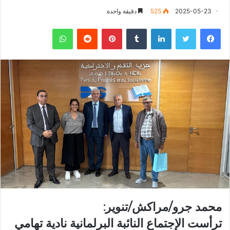
2025-05-23
525
دقيقة واحدة
فيسبوك
تويتر
لينكدإن
‏Tumblr
بينتيريست
‏Reddit
واتساب
محمد جرو/مراكش/تنوير:
ترأست الإجتماع النائبة البرلمانية نادية تهامي