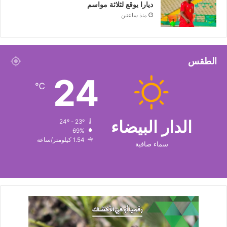
ديارا يوقع لثلاثة مواسم
منذ ساعتين
الطقس
24
℃
الدار البيضاء
24º - 23º
69%
1.54 كيلومتر/ساعة
سماء صافية