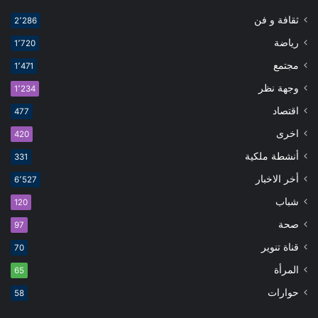
ثقافة و فن
2٬286
رياضة
1٬720
مجتمع
1٬471
وجهة نظر
1٬234
اقتصاد
477
اخرى
420
أنشطة ملكية
331
أخر الاخبار
6٬527
شباب
120
صحة
97
قناة تنوير
70
المرأة
65
حوارات
58