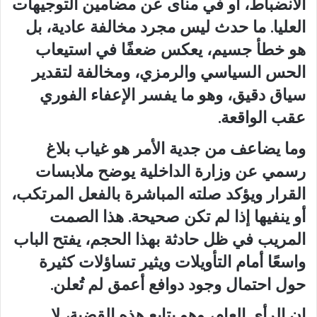
الانضباط، أو في منأى عن مضامين التوجيهات
العليا. ما حدث ليس مجرد مخالفة عادية، بل
هو خطأ جسيم، يعكس ضعفًا في استيعاب
الحس السياسي والرمزي، ومخالفة لتقدير
سياق دقيق، وهو ما يفسر الإعفاء الفوري
عقب الواقعة.
وما يضاعف من جدية الأمر هو غياب بلاغ
رسمي عن وزارة الداخلية يوضح ملابسات
القرار ويؤكد صلته المباشرة بالفعل المرتكب،
أو ينفيها إذا لم تكن صحيحة. هذا الصمت
المريب في ظل حادثة بهذا الحجم، يفتح الباب
واسعًا أمام التأويلات ويثير تساؤلات كثيرة
حول احتمال وجود دوافع أعمق لم تُعلن.
إن الرأي العام، وهو يتابع هذه القضية، لا