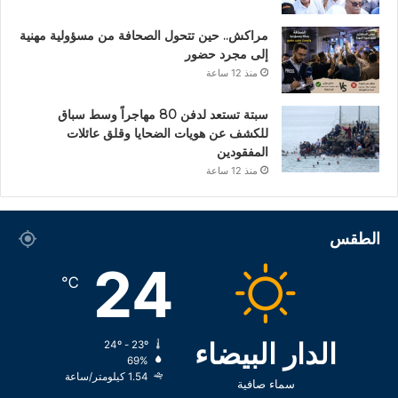
مراكش.. حين تتحول الصحافة من مسؤولية مهنية
إلى مجرد حضور
منذ 12 ساعة
سبتة تستعد لدفن 80 مهاجراً وسط سباق
للكشف عن هويات الضحايا وقلق عائلات
المفقودين
منذ 12 ساعة
الطقس
24
℃
الدار البيضاء
24º - 23º
69%
1.54 كيلومتر/ساعة
سماء صافية