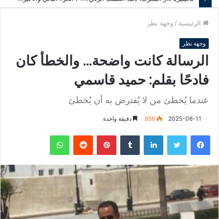
الرئيسية
/
وجهة نظر
وجهة نظر
الرسالة كانت واضحة… والخطأ كان
فادحًا بقلم: حميد قاسمي
عندما يُخطئ من لا يُفترض به أن يُخطئ
2025-06-11
656
دقيقة واحدة
فيسبوك
تويتر
لينكدإن
‏Tumblr
بينتيريست
‏Reddit
واتساب