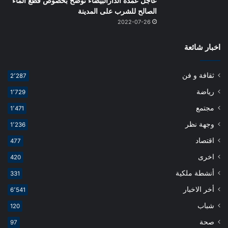
عاجل عمدة الدارالبيضاء توضح بخصوص قطع الماء
الصالح للشرب على المدينة
2022-07-26
اخبار شائعة
ثقافة و فن
2٬287
رياضة
1٬729
مجتمع
1٬471
وجهة نظر
1٬236
اقتصاد
477
اخرى
420
أنشطة ملكية
331
أخر الاخبار
6٬541
شباب
120
صحة
97