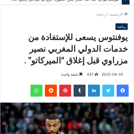
الرئيسية
/
رياضة
رياضة
يوفنتوس يسعى للإستفادة من
خدمات الدولي المغربي نصير
مزراوي قبل إغلاق “الميركاتو” .
2025-08-30
447
دقيقة واحدة
فيسبوك
تويتر
لينكدإن
‏Tumblr
بينتيريست
‏Reddit
واتساب