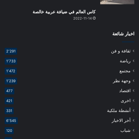
كاس العالم في ضيافة عربية خالصة
2022-11-14
اخبار شائعة
ثقافة و فن
2٬291
رياضة
1٬733
مجتمع
1٬472
وجهة نظر
1٬239
اقتصاد
477
اخرى
421
أنشطة ملكية
331
أخر الاخبار
6٬545
شباب
120