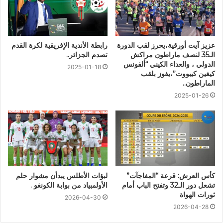
عزيز آيت أورقية،يحرز لقب الدورة
رابطة الأندية الإفريقية لكرة القدم
الـ35 لنصف ماراطون مراكش
تصدم الجزائر..
الدولي ، والعداء الكيني “ألفونس
2025-01-18
كيغين كيبووت”،يفوز بلقب
الماراطون..
2025-01-26
كأس العرش: قرعة “المفاجآت”
لبؤات الأطلس يبدأن مشوار حلم
تشعل دور الـ32 وتفتح الباب أمام
الأولمبياد من بوابة الكونغو .
ثورات الهواة
2026-04-30
2026-04-28