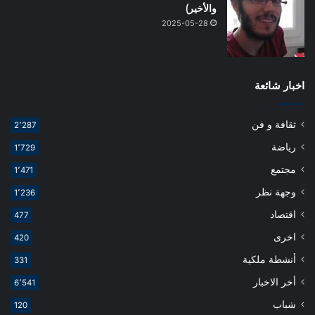
والأخير)
2025-05-28
اخبار شائعة
ثقافة و فن
2٬287
رياضة
1٬729
مجتمع
1٬471
وجهة نظر
1٬236
اقتصاد
477
اخرى
420
أنشطة ملكية
331
أخر الاخبار
6٬541
شباب
120