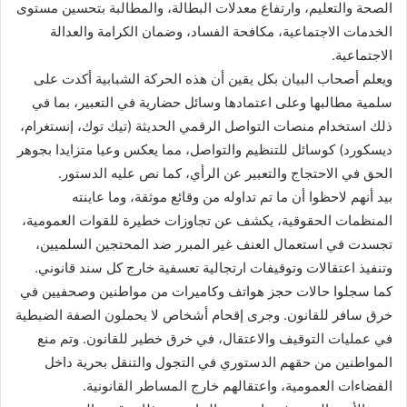
الصحة والتعليم، وارتفاع معدلات البطالة، والمطالبة بتحسين مستوى
الخدمات الاجتماعية، مكافحة الفساد، وضمان الكرامة والعدالة
الاجتماعية.
ويعلم أصحاب البيان بكل يقين أن هذه الحركة الشبابية أكدت على
سلمية مطالبها وعلى اعتمادها وسائل حضارية في التعبير، بما في
ذلك استخدام منصات التواصل الرقمي الحديثة (تيك توك، إنستغرام،
ديسكورد) كوسائل للتنظيم والتواصل، مما يعكس وعيا متزايدا بجوهر
الحق في الاحتجاج والتعبير عن الرأي، كما نص عليه الدستور.
بيد أنهم لاحظوا أن ما تم تداوله من وقائع موثقة، وما عاينته
المنظمات الحقوقية، يكشف عن تجاوزات خطيرة للقوات العمومية،
تجسدت في استعمال العنف غير المبرر ضد المحتجين السلميين،
وتنفيذ اعتقالات وتوقيفات ارتجالية تعسفية خارج كل سند قانوني.
كما سجلوا حالات حجز هواتف وكاميرات من مواطنين وصحفيين في
خرق سافر للقانون. وجرى إقحام أشخاص لا يحملون الصفة الضبطية
في عمليات التوقيف والاعتقال، في خرق خطير للقانون. وتم منع
المواطنين من حقهم الدستوري في التجول والتنقل بحرية داخل
الفضاءات العمومية، واعتقالهم خارج المساطر القانونية.