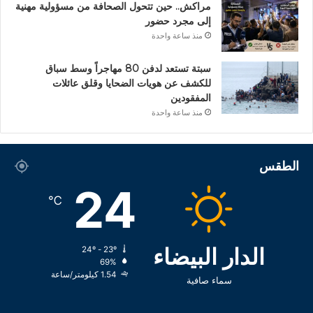
مراكش.. حين تتحول الصحافة من مسؤولية مهنية
إلى مجرد حضور
منذ ساعة واحدة
سبتة تستعد لدفن 80 مهاجراً وسط سباق
للكشف عن هويات الضحايا وقلق عائلات
المفقودين
منذ ساعة واحدة
الطقس
24
℃
الدار البيضاء
24º - 23º
69%
1.54 كيلومتر/ساعة
سماء صافية