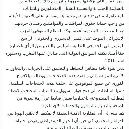
ومن الأمور التي يرفضها محررو البيان ومع ذلك وقعت المس
بالسلامة الجسدية والنفسية للشبان المتظاهرين وللشابات
المتظاهرات، في تناقض تام مع ما هو مفروض على الأجهزة الأمنية
من واجب حماية حقوق المواطنات والمواطنين وضمان حرياتهم.
تبعا للمعطيات المقدمة أعلاه، يؤكد القطاع الحقوقي للحزب
الاشتراكي الموحد على المبدإ الدستوري والحقوقي الراسخ،
المتمثل في الحق في التظاهر السلمي والتعبير عن الرأي باعتباره
حقا أصيلا تكفله المواثيق الدولية التي صادق عليها المغرب ودستوره
لسنة 2011.
يدين بقوة كافة مظاهر التسلط، والتضييق على الحريات، والتجاوزات
الأمنية الموثقة التي رافقت هذه الاحتجاجات. ويطالب بالإفراج
الفوري عن جميع الموقوفين على خلفية هذه الاحتجاجات السلمية،
داعيا السلطات إلى فتح حوار مسؤول مع الشباب المحتج، والإنصات
لمطالبه المشروعة، باعتبارها تعبيرا صادقا عن أزمة بنيوية في
الصحة والتعليم والتشغيل والخدمات الاجتماعية.
كما ينبه إلى أن المقاربة الأمنية الضيقة لا يمكنها إلا تعمّق الهوة بين
الدولة والمجتمع، في حين أن الخيار الديمقراطي يفرض احترام
الحقوق والحريات وضمان العدالة الاجتماعية.