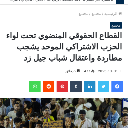
الرئيسية
/
مجتمع
/
مجتمع
مجتمع
القطاع الحقوقي المنضوي تحت لواء
الحزب الاشتراكي الموحد يشجب
مطاردة واعتقال شباب جيل زد
2025-10-01
477
2 دقائق
فيسبوك
تويتر
لينكدإن
‏Tumblr
بينتيريست
‏Reddit
واتساب