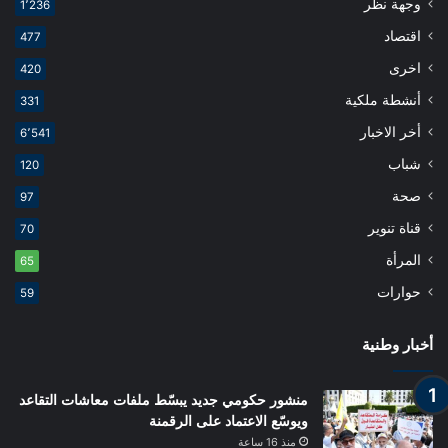
وجهة نظر
1٬236
اقتصاد
477
اخرى
420
أنشطة ملكية
331
أخر الاخبار
6٬541
شباب
120
صحة
97
قناة تنوير
70
المرأة
65
حوارات
59
أخبار وطنية
منشور حكومي جديد يبسّط ملفات معاشات التقاعد
ويوسّع الاعتماد على الرقمنة
منذ 16 ساعة