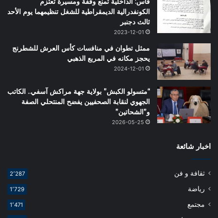
فاس: الداخلية تمنع وقفة ومسيرة تعتزم
الكونفدرالية الديمقراطية للشغل تنظيمهما يوم الأحد
ثالث دجنبر
2023-12-01
ممثل تطوان في منافسات كأس العرش للشطرنج
يحجز مكانه في المربع الذهبي
2024-12-01
“متسولو الكبش” بولاية جهة مراكش آسفي.. الكاتب
الجهوي لنقابة الصحفيين يفضح المنتحلي الصفة
و”الشحاتين”
2026-05-25
اخبار شائعة
ثقافة و فن
2٬287
رياضة
1٬729
مجتمع
1٬471