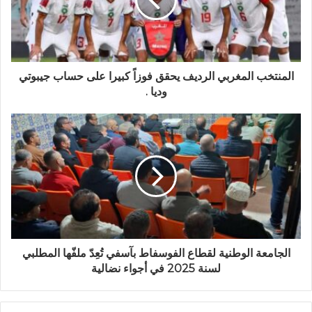
المنتخب المغربي الرديف يحقق فوزاً كبيرا على حساب جيبوتي
وديا .
الجامعة الوطنية لقطاع الفوسفاط بآسفي تُعِدّ ملفّها المطلبي
لسنة 2025 في أجواء نضالية