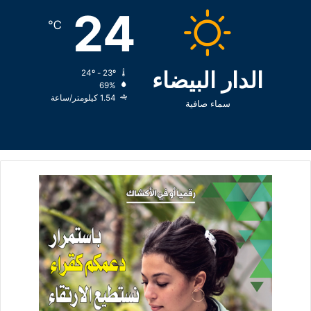
24
℃
الدار البيضاء
24º - 23º
69%
1.54 كيلومتر/ساعة
سماء صافية