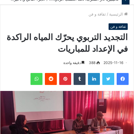
الرئيسية
/
ثقافة و فن
ثقافة و فن
التجديد التربوي يحرّك المياه الراكدة
في الإعداد للمباريات
2025-11-16
388
دقيقة واحدة
فيسبوك
تويتر
لينكدإن
‏Tumblr
بينتيريست
‏Reddit
واتساب