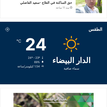
حق الساكنة في العلاج -سعيد الفاضلي
منذ 11 ساعة
الطقس
24
℃
الدار البيضاء
24º - 23º
69%
1.54 كيلومتر/ساعة
سماء صافية