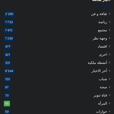
ثقافة و فن
2٬290
رياضة
1٬733
مجتمع
1٬472
وجهة نظر
1٬239
اقتصاد
477
اخرى
421
أنشطة ملكية
331
أخر الاخبار
6٬544
شباب
120
صحة
97
قناة تنوير
70
المرأة
65
حوارات
59