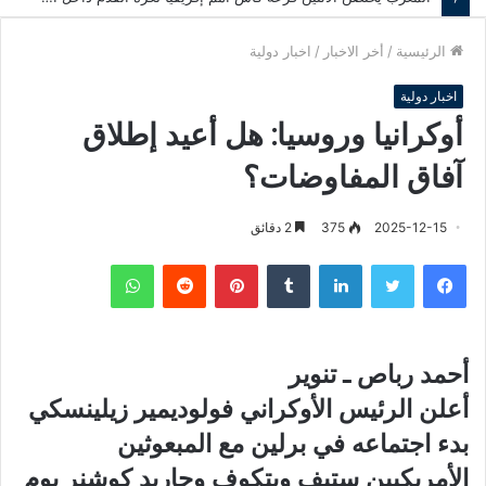
الرئيسية
/
أخر الاخبار
/
اخبار دولية
اخبار دولية
أوكرانيا وروسيا: هل أعيد إطلاق
آفاق المفاوضات؟
2025-12-15
375
2 دقائق
فيسبوك
تويتر
لينكدإن
‏Tumblr
بينتيريست
‏Reddit
واتساب
أحمد رباص ـ تنوير
أعلن الرئيس الأوكراني فولوديمير زيلينسكي
بدء اجتماعه في برلين مع المبعوثين
الأمريكيين ستيف ويتكوف وجاريد كوشنر يوم