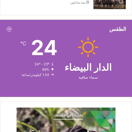
منذ ساعتين
الطقس
24
℃
الدار البيضاء
24º - 23º
69%
1.54 كيلومتر/ساعة
سماء صافية