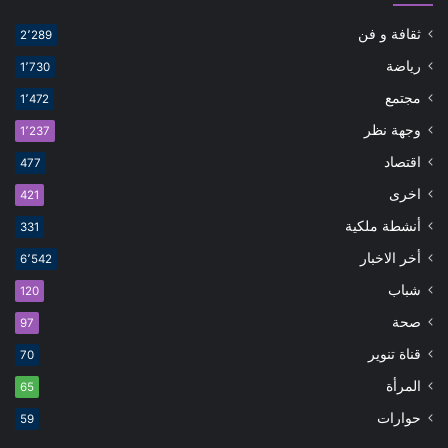
ثقافة و فن
2٬289
رياضة
1٬730
مجتمع
1٬472
وجهة نظر
1٬237
اقتصاد
477
اخرى
421
أنشطة ملكية
331
أخر الاخبار
6٬542
شباب
120
صحة
97
قناة تنوير
70
المرأة
65
حوارات
59