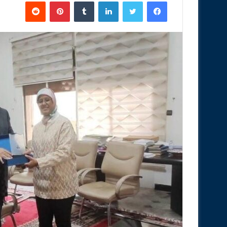
فيسبوك
تويتر
لينكدإن
‏Tumblr
بينتيريست
‏Reddit