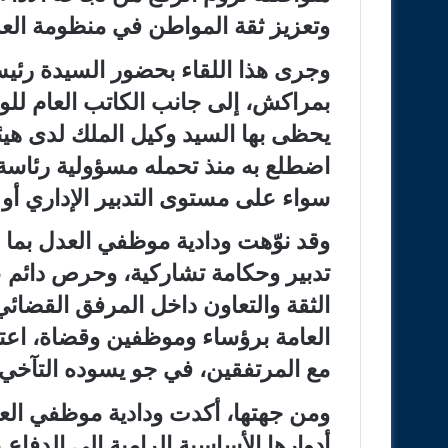
وتعزيز ثقة المواطن في منظومة العدا
وجرى هذا اللقاء بحضور السيدة رئي
بمراكش، إلى جانب الكاتب العام للود
يحظى بها السيد وكيل الملك لدى هيئ
اضطلع به منذ تحمله مسؤولية رئاسة ال
سواء على مستوى التدبير الإداري أو
وقد نوّهت ودادية موظفي العدل بما 
تدبير وحكامة تشاركية، وحرص دائم عل
الثقة والتعاون داخل المرفق القضائي، 
العامة برؤساء وموظفين وقضاة، اعت
مع المرتفقين، في جو يسوده التآخي و
ومن جهتها، أكدت ودادية موظفي الع
أدوارها الأساسية الرامية إلى الدفاع