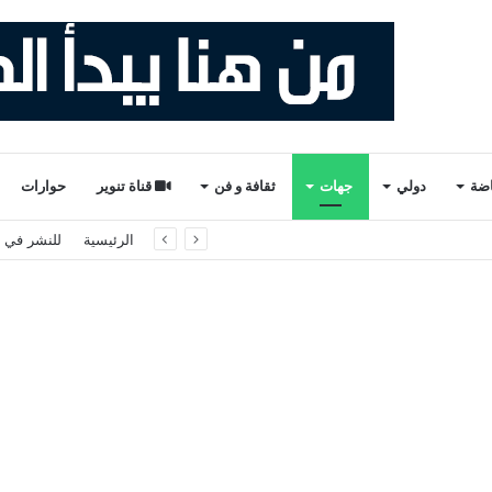
اضة
دولي
جهات
ثقافة و فن
قناة تنوير
حوارات
ة لتقصي الحقائق حول أحداث سبتة ومليلية
الرئيسية
للنشر في ت