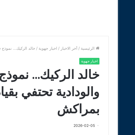
الرئيسية
/
أخر الاخبار
/
اخبار جهوية
/
خالد الركيك… نموذج في
اخبار جهوية
خالد الركيك… نموذج 
والودادية تحتفي بقياد
بمراكش
2026-02-05