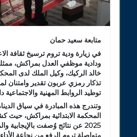
متابعة سعيد حمان
في زيارة ودية تروم ترسيخ ثقافة الا
ودادية موظفي العدل بمراكش، ممثلة 
خالد الركيك، وكيل الملك لدى المحكمة
تذكار رمزي عربون تقدير وامتنان ل
توطيد الروابط المهنية والاجتماعية د
وتندرج هذه المبادرة في سياق الدينامي
المحكمة الابتدائية بمراكش، حيث ك
2025 عن نتائج وُصفت بالإيجابية 
متواصلة تروم الرفع من نجاعة الأداء 