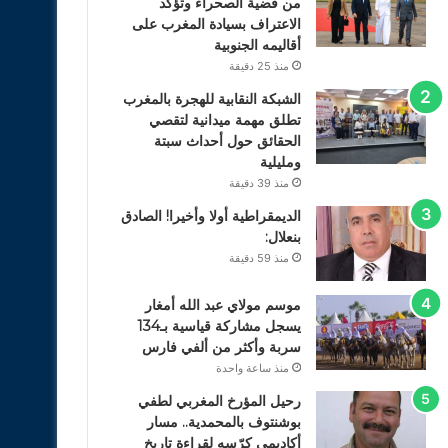
من قضية الصحراء وتؤكد
الاعتراف بسيادة المغرب على
أقاليمه الجنوبية
منذ 25 دقيقة
الشبكة النقابية للهجرة بالمغرب
تطلق مهمة ميدانية لتقصي
الحقائق حول أحداث سبتة
ومليلية
منذ 39 دقيقة
الديمقراطية أولا وأخيرا! الصادق
بنعلال:
منذ 59 دقيقة
موسم مولاي عبد الله أمغار
يسجل مشاركة قياسية بـ134
سربة وأكثر من ألفي فارس
منذ ساعة واحدة
رحيل المؤرخ المغربي لطفي
بوشنتوف بالمحمدية.. مسار
أكاديمي كرّسه لقراءة تاريخ