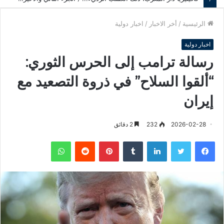
الرئيسية
/
أخر الاخبار
/
اخبار دولية
اخبار دولية
رسالة ترامب إلى الحرس الثوري:
“ألقوا السلاح” في ذروة التصعيد مع
إيران
2026-02-28
232
2 دقائق
فيسبوك
تويتر
لينكدإن
‏Tumblr
بينتيريست
‏Reddit
واتساب