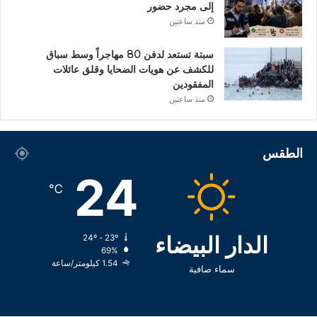
إلى مجرد حضور
منذ ساعتين
سبتة تستعد لدفن 80 مهاجراً وسط سباق
للكشف عن هويات الضحايا وقلق عائلات
المفقودين
منذ ساعتين
الطقس
24
℃
الدار البيضاء
24º - 23º
69%
1.54 كيلومتر/ساعة
سماء صافية