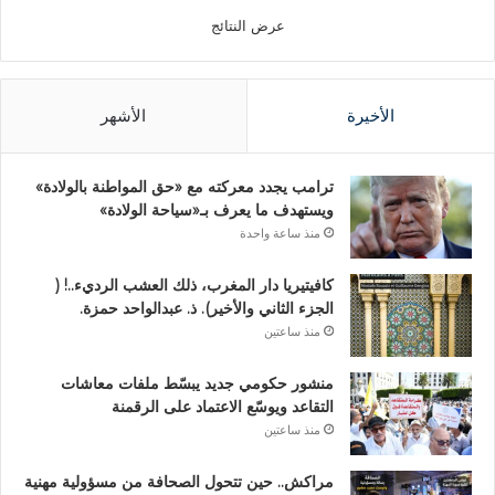
عرض النتائج
الأخيرة
الأشهر
ترامب يجدد معركته مع «حق المواطنة بالولادة»
ويستهدف ما يعرف بـ«سياحة الولادة»
منذ ساعة واحدة
كافيتيريا دار المغرب، ذلك العشب الرديء..! (
الجزء الثاني والأخير). ذ. عبدالواحد حمزة.
منذ ساعتين
منشور حكومي جديد يبسّط ملفات معاشات
التقاعد ويوسّع الاعتماد على الرقمنة
منذ ساعتين
مراكش.. حين تتحول الصحافة من مسؤولية مهنية