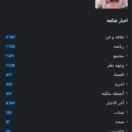
اخبار شائعة
ثقافة و فن
2٬287
رياضة
1٬729
مجتمع
1٬471
وجهة نظر
1٬236
اقتصاد
477
اخرى
420
أنشطة ملكية
331
أخر الاخبار
6٬541
شباب
120
صحة
97
قناة تنوير
70