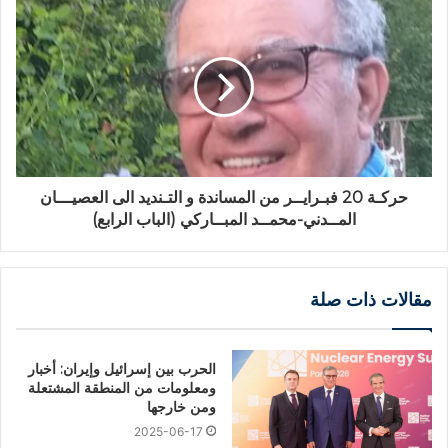
حركـة 20 فبـرايــر من المساندة و التـنديد الى العصيـــان
المــدني-محمــد المبــاركي (الباب الرابع)
مقالات ذات صلة
الحرب بين إسرائيل وإيران: أخبار
ومعلومات من المنطقة المشتعلة
ومن خارجها
2025-06-17