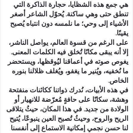
هي جمع هذه الشظايا، حجارة الذاكرة التي
تنطق حتى وهي ساكنة. يُحوّل الشاعر أصغر
الأشياء إلى وحي؛ ما نلمسه دون انتباه يُصبح
يقينًا.
على الرغم من قسوة العالم، يواصل الناشر،
إلا أنه يبقى مكانًا تُخلق فيه الكلمات المعنى.
يغوص صوته في أعماقنا ليُوقظها، ويستحضر
ما نُخفيه، ويُنير ما يغفو، ويُغلف ظلالنا بنوره
الخاص.
في هذه الأبيات، نُدرك ذواتنا ككائنات منفتحة
وهشة، سكانًا على حافةٍ مُعرّضة للانهيار أو
الولادة من جديد. في هذا المكان، حيثُ يتلاقى
الريح والروح، وحيثُ تُصبح العين ينبوعًا، يُتيح
لنا حسن نجمي إمكانية الاستماع إلى أنفسنا