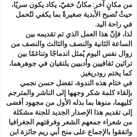
من مكانٍ آخر: مكانٌ خفيّ، يكاد يكون سريًا،
حيثُ تُصبح الأبدية صغيرةً بما يكفي لتُحمل
في راحة اليد.
لذا، فإنّ هذا العمل الذي تم تقديمه بين
الساعة الثانية والنصف والثالث والنصف من
زوال نفس اليوم يُمثل اندماجًا وتناغمًا بين
تراثين ثقافيين وأدبيين يلتقيان في جوهرهما،
كما يختم رودريغيز.
في ختام هذه الندوة، تفضل حسن نجمي
بإلقاء كلمة شكر وجهها إلى الناشر والمترجم
كليهما، منوها بما بذله الأول من مجهود أفضى
إلى تقديم هذا الإصدار الجديد للجنة مشكلة
من شعراء جمعهم الشعر وفرقتهم الجغرافيا
واتفقوا بالإجماع على منح أبي ريم جائزة ابن