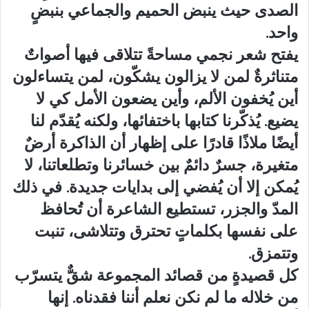
الصدى حيث ينبض الحميم والجماعي بنبضٍ
واحد.
يفتح شعر نجمي مساحةً تتلاقى فيها أصواتٌ
متناثرةٌ لمن لا يزالون يشكّون، لمن يتساءلون
أين يُخفون الألم، وأين يضعون الأمل كي لا
يضيع. يُذكّرنا كتابها باختفائها، ولكنه يُقدّم لنا
أيضًا ملاذًا قادرًا على إظهار أن الذاكرة أرضٌ
متغيرة، جسرٌ دائمٌ بين خسائرنا وتطلعاتنا، لا
يُمكن إلا أن يُفضي إلى بدايات جديدة. في ذلك
المدّ والجزر، تستطيع الشاعرة أن تُحافظ
على نفسها بكلماتٍ تحترق وتتلاشى، تنبت
وتتمزق.
كل قصيدةٍ من قصائد المجموعة شقٌّ يتسرّب
من خلاله ما لم نكن نعلم أننا فقدناه. إنها