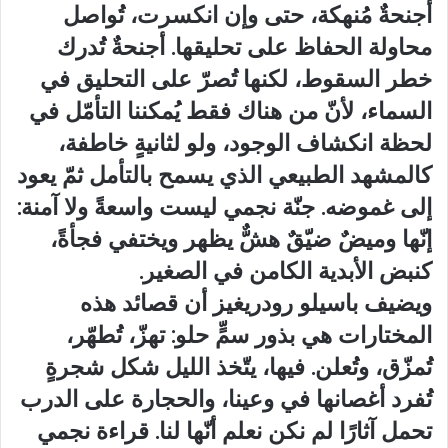
أجنحةٌ مُنهكة، حتى وإن انكسرت، تُواصل
محاولة الحفاظ على تحليقها. أجنحةٌ تُدرك
خطر السقوط، لكنها تُصرّ على التحليق في
السماء، لأنّ من هناك فقط يُمكننا التأمّل في
لحظة انكشاف الوجود، ولو لثانيةٍ خاطفة،
كالمشهد الطبيعي الذي يسمح بالتأمل ثمّ يعود
إلى غموضه. جنّة نجمي ليست واسعةً ولا آمنة:
إنّها وميضٌ ضيّقٌ هشٌّ يظهر ويختفي فجأةً،
كنبض الأبدية الكامن في الصغير.
ويضيف باسيلو رودريغيز أن قصائد هذه
المختارات هي بذور سمٍّ حلو: تهزّ، تُطهّر،
تُمزّق، وتُعلن. فيها، يتّخذ الليل شكل شجرةٍ
تُفرد أغصانها في وعينا، والحجارة على الدرب
تحمل آثارًا لم نكن نعلم أنّها لنا. قراءة نجمي