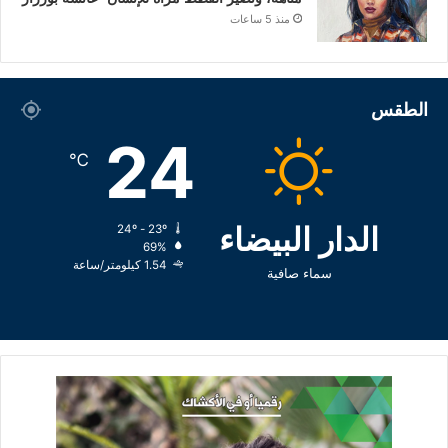
منذ 5 ساعات
الطقس
24
℃
الدار البيضاء
24º - 23º
69%
1.54 كيلومتر/ساعة
سماء صافية