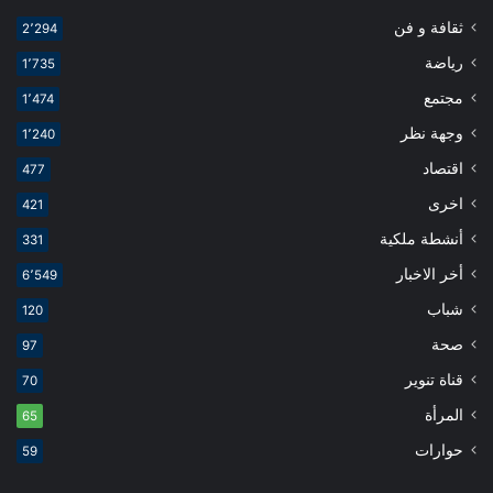
ثقافة و فن
2٬294
رياضة
1٬735
مجتمع
1٬474
وجهة نظر
1٬240
اقتصاد
477
اخرى
421
أنشطة ملكية
331
أخر الاخبار
6٬549
شباب
120
صحة
97
قناة تنوير
70
المرأة
65
حوارات
59