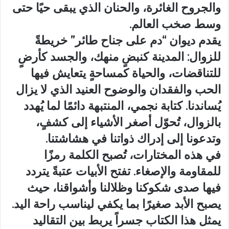
والجروح الغائرة، والحنان الذي يبقى حيًا حتى
وسط صخب العالم.
يقدم ديوان “دم على جناح طائر” خريطةً
للزوال: المدينة كنبضٍ منهك، والجسد كأرضٍ
للتناقضات، والحياة كمساحةٍ يتعايش فيها
الحب والفقدان والوضوح العنيد الذي لا يزال
يُساندنا. كتابة نجمي، المنتبهة دائمًا لما يُهدد
بالزوال، تُحوّل أصغر الأشياء إلى كشفٍ،
وتدعونا إلى إدراك ذواتنا في هشاشتنا.
في هذه المختارات، تُصبح الكلمة رمزًا
للمقاومة والإصغاء. تفتح الأبيات عتبةً يتردد
فيها صدى شكوكنا وظلالنا وأشواقنا، حيث
يصبح الأبد صغيرًا بما يكفي ليناسب راحة اليد.
يمثل هذا الكتاب جسراً يربط بين التقاليد