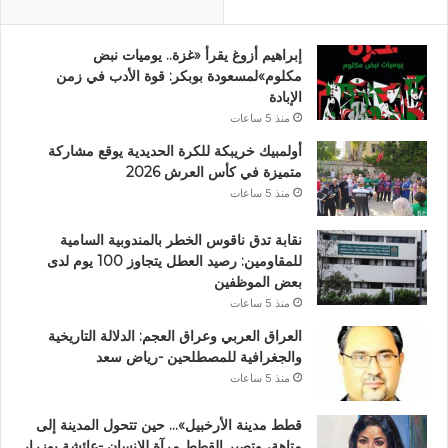
إبراهيم أزوغ يقرأ «غزة.. يوميات نبض
مكلوم»لمسعودة بوبكر: قوة الأدب في زمن
الإبادة
منذ 5 ساعات
أولمبيك خريبكة للكرة الحديدية يوقع مشاركة
متميزة في كأس العرش 2026
منذ 5 ساعات
نقابة تدق ناقوس الخطر بالمندوبية السامية
للمقاومين: رصيد العطل يتجاوز 100 يوم لدى
بعض الموظفين
منذ 5 ساعات
العراق العربي وعراق العجم: الدلالة التاريخية
والجغرافية للمصطلحين -رياض سعد
منذ 5 ساعات
قطط مدينة الأرخبيل»… حين تتحول المدينة إلى
متاهة، وتصير القطط مرآة للإنسان -عائشة بوزرار