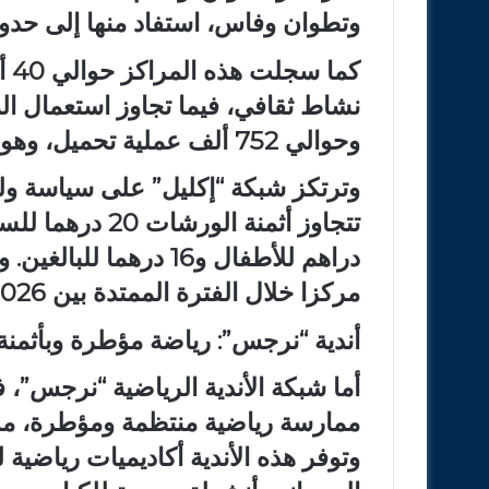
وتطوان وفاس، استفاد منها إلى حدود اليوم أك
وحوالي 752 ألف عملية تحميل، وهو ما يعكس الإقبال المتزايد على خدماتها.
وترتكز شبكة “إكليل” على سياسة ولو
مركزا خلال الفترة الممتدة بين 2026 و2028.
أندية “نرجس”: رياضة مؤطرة وبأثمنة
أما شبكة الأندية الرياضية “نرجس”، 
وتوفر هذه الأندية أكاديميات رياضية