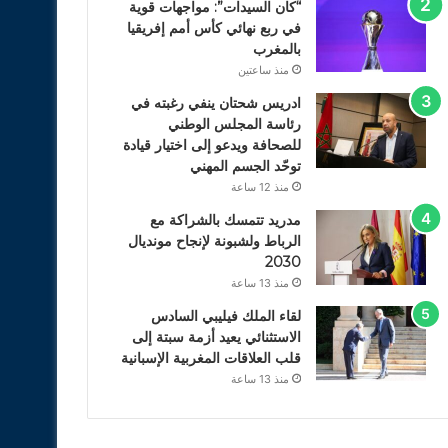
“كان السيدات”: مواجهات قوية
في ربع نهائي كأس أمم إفريقيا
بالمغرب
منذ ساعتين
ادريس شحتان ينفي رغبته في
رئاسة المجلس الوطني
للصحافة ويدعو إلى اختيار قيادة
توحّد الجسم المهني
منذ 12 ساعة
مدريد تتمسك بالشراكة مع
الرباط ولشبونة لإنجاح مونديال
2030
منذ 13 ساعة
لقاء الملك فيليبي السادس
الاستثنائي يعيد أزمة سبتة إلى
قلب العلاقات المغربية الإسبانية
منذ 13 ساعة