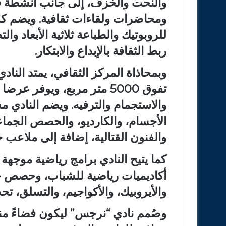
والنحت والخزف، إلى جانب أنشطة ف
ومحاضرات ولقاءات ثقافية. ويضم ك
للروبوتيك والطباعة ثلاثية الأبعاد و
ربط الثقافة بالإبداع والابتكار.
وبمحاذاة المركز الثقافي، يمتد الن
تفوق 5000 متر مربع، ويوفر 
والاستجمام والترفيه. ويضم النادي
الأجسام، والكارديو، والحصص الجما
والفنون القتالية، إضافة إلى ملاعب خ
كما يتيح النادي برامج رياضية موجهة 
أكاديميات رياضية للشباب، وحصص جما
والأيروبيك، والأكواجيم، والتسلق،
وصُمم نادي “نرجس” ليكون فضاءً مند