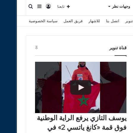
تسجيل
إضافة
بحث
وجهات نظر
تابعنا
نوير
اتصل بنا
للاشهار
فريق العمل
سياسة الخصوصية
الدخول
عمود
عن
جانبي
قناة تنوير
يوسف التازي يرفع الراية الوطنية
فوق قمة «كانغ ياتسي 2» في