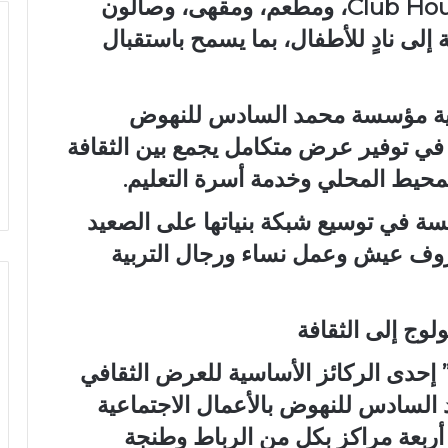
مرافق للراحة والترفيه، من بينها Club House، ومطعم، ومقهى، وصالون
لى نادٍ للأطفال، بما يسمح باستقبال
ؤية مؤسسة محمد السادس للنهوض
ين في توفير عرض متكامل يجمع بين الثقافة
المحيط المحلي وخدمة أسرة التعليم.
سة في توسيع شبكة بنياتها على الصعيد
روف عيش وعمل نساء ورجال التربية
لوج إلى الثقافة
 إحدى الركائز الأساسية للعرض الثقافي
لسادس للنهوض بالأعمال الاجتماعية
ا أربعة مراكز بكل من الرباط وطنجة