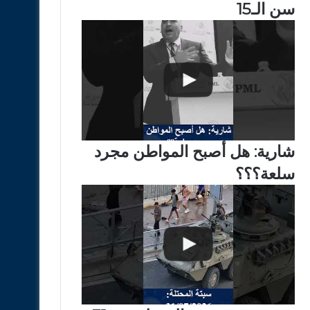
سن الـ15
شارية: هل أصبح المواطن مجرد
سلعة؟؟؟