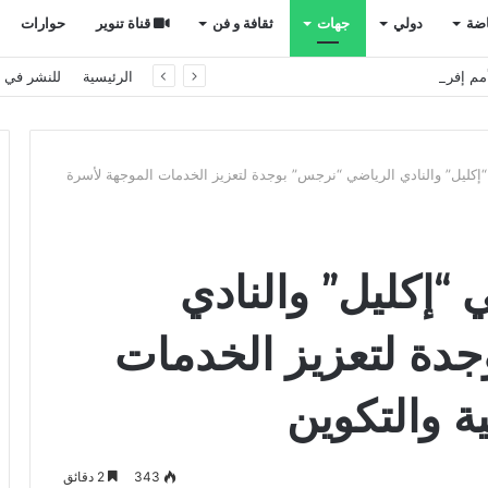
اضة
دولي
جهات
ثقافة و فن
قناة تنوير
حوارات
م إفريقيا بالمغرب
الرئيسية
للنشر في ت
 “إكليل” والنادي الرياضي “نرجس” بوجدة لتعزيز الخدمات الموجهة لأسرة
ي “إكليل” والنادي
دة لتعزيز الخدمات
ة والتكوين
343
2 دقائق