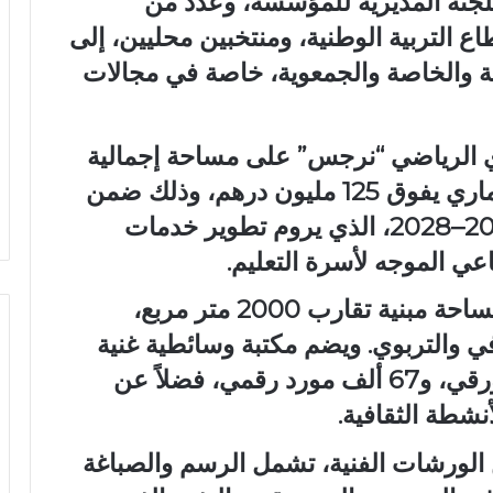
لجنة المديرية للمؤسسة، وعدد من
ع التربية الوطنية، ومنتخبين محليين، إلى
ة والخاصة والجمعوية، خاصة في مجالات
ادي الرياضي “نرجس” على مساحة إجمالية
تناهز 40 ألف متر مربع، بغلاف استثماري يفوق 125 مليون درهم، وذلك ضمن
برنامج العمل العشري للمؤسسة 2018–2028، الذي يروم تطوير خدمات
ي الموجه لأسرة التعليم.
ويمتد المركز الثقافي “إكليل” على مساحة مبنية تقارب 2000 متر مربع،
في والتربوي. ويضم مكتبة وسائطية غنية
تحتوي على أكثر من 12 ألف مؤلف ورقي، و67 ألف مورد رقمي، فضلاً عن
نشطة الثقافية.
ن الورشات الفنية، تشمل الرسم والصباغة