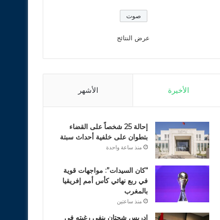
عرض النتائج
الأخيرة
الأشهر
إحالة 25 شخصاً على القضاء
بتطوان على خلفية أحداث سبتة
منذ ساعة واحدة
“كان السيدات”: مواجهات قوية
في ربع نهائي كأس أمم إفريقيا
بالمغرب
منذ ساعتين
ادريس شحتان ينفي رغبته في