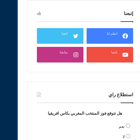
إتبعنا
انظم لنا
تابعنا
تابعنا
متابعنا
استطلاع راي
هل تتوقع فوز المنتخب المغربي بكاس افريقيا
نعم
لا