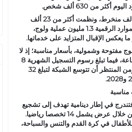
ثر من 630 ألف شخص.
كما سجلت هذه المراكز حوالي 40 ألف منخرط، ونظمت أكثر من 23 ألف
نشاط ثقافي، فيما تجاوز استعمال الموارد الرقمية 1.3 مليون عملية ولوج،
ج مفتوحة وشمولية، بأسعار مناسبة؛ إذ لا
تتجاوز أثمنة الورشات 20 درهما للساعة، فيما تبلغ رسوم التسجيل الشهرية 8
دراهم للأطفال و16 درهما للبالغين. ومن المنتظر أن تتوسع الشبكة لتبلغ 32
 مناسبة
فتندرج في إطار دينامية تهدف إلى تشجيع
ممارسة رياضية منتظمة ومؤطرة، من خلال عرض يشمل 14 تخصصا رياضيا.
 للأطفال في كرة القدم والتنس والسباحة،