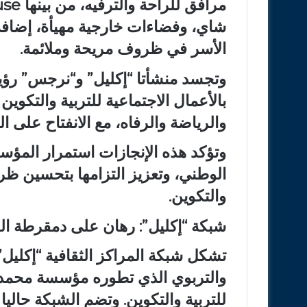
شاي، وفضاءات خارجية مهيأة، إضافة إ
الأسر في ظروف مريحة وملائمة.
وتجسد منشأتا “إكليل” و“نرجس” ر
بالأعمال الاجتماعية للتربية والتكو
والرياضة والرفاه، مع الانفتاح على 
وتؤكد هذه الإنجازات استمرار المؤس
الوطني، وتعزيز التزامها بتحسين ظ
والتكوين.
شبكة “إكليل”: رهان على دمقرطة الو
تشكل شبكة المراكز الثقافية “إكليل”
والتربوي الذي تطوره مؤسسة محمد ا
للتربية والتكوين. وتضم الشبكة حالي