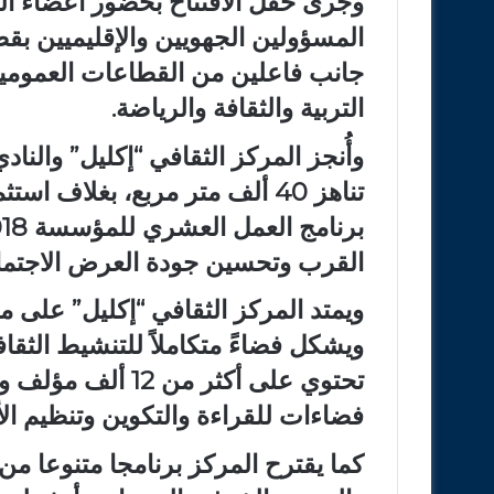
وجرى حفل الافتتاح بحضور أعضاء ال
المسؤولين الجهويين والإقليميين بقطا
جانب فاعلين من القطاعات العمومي
التربية والثقافة والرياضة.
وأُنجز المركز الثقافي “إكليل” والن
القرب وتحسين جودة العرض الاجتماع
ويشكل فضاءً متكاملاً للتنشيط الثقا
فضاءات للقراءة والتكوين وتنظيم الأ
كما يقترح المركز برنامجا متنوعا م