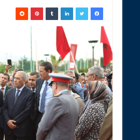
فيسبوك
تويتر
لينكدإن
‏Tumblr
بينتيريست
‏Reddit