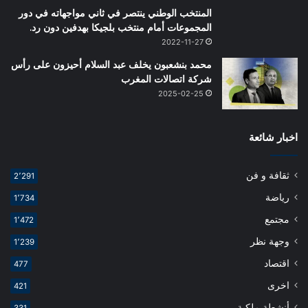
المنتخب الوطني ينتصر في ثاني مواجهاته في دور
المجموعات أمام منتخب بلجيكا بهدفين دون رد.
2022-11-27
محمد بنشعبون يخلف عبد السلام أحيزون على رأس
شركة اتصالات المغرب
2025-02-25
اخبار شائعة
ثقافة و فن
2٬291
رياضة
1٬734
مجتمع
1٬472
وجهة نظر
1٬239
اقتصاد
477
اخرى
421
أنشطة ملكية