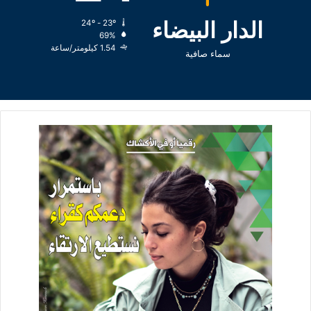
الدار البيضاء
24º - 23º
69%
1.54 كيلومتر/ساعة
سماء صافية