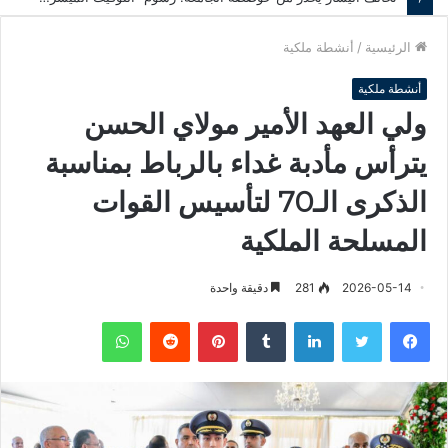
الرئيسية
/
أنشطة ملكية
أنشطة ملكية
ولي العهد الأمير مولاي الحسن
يترأس مأدبة غداء بالرباط بمناسبة
الذكرى الـ70 لتأسيس القوات
المسلحة الملكية
2026-05-14
281
دقيقة واحدة
فيسبوك
تويتر
لينكدإن
‏Tumblr
بينتيريست
‏Reddit
واتساب