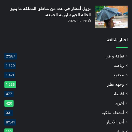
نزول أمطار في عدد من مناطق المملكة ما يميز
الحالة الجوية ليومه الجمعة.
2025-02-28
اخبار شائعة
ثقافة و فن
2٬287
رياضة
1٬729
مجتمع
1٬471
وجهة نظر
1٬236
اقتصاد
477
اخرى
420
أنشطة ملكية
331
أخر الاخبار
6٬541
شباب
120