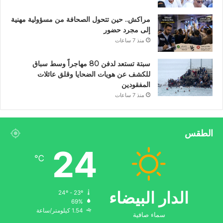
مراكش.. حين تتحول الصحافة من مسؤولية مهنية
إلى مجرد حضور
منذ 7 ساعات
سبتة تستعد لدفن 80 مهاجراً وسط سباق
للكشف عن هويات الضحايا وقلق عائلات
المفقودين
منذ 7 ساعات
الطقس
24
℃
الدار البيضاء
24º - 23º
69%
1.54 كيلومتر/ساعة
سماء صافية