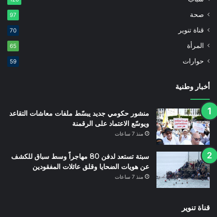
صحة
97
قناة تنوير
70
المرأة
65
حوارات
59
أخبار وطنية
منشور حكومي جديد يبسّط ملفات معاشات التقاعد
ويوسّع الاعتماد على الرقمنة
منذ 7 ساعات
سبتة تستعد لدفن 80 مهاجراً وسط سباق للكشف
عن هويات الضحايا وقلق عائلات المفقودين
منذ 7 ساعات
قناة تنوير