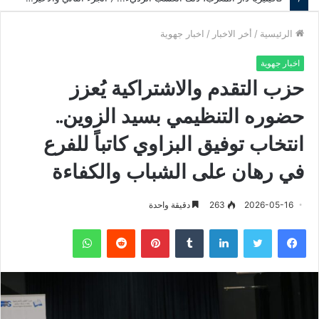
الرئيسية
/
أخر الاخبار
/
اخبار جهوية
اخبار جهوية
حزب التقدم والاشتراكية يُعزز
حضوره التنظيمي بسيد الزوين..
انتخاب توفيق البزاوي كاتباً للفرع
في رهان على الشباب والكفاءة
2026-05-16
263
دقيقة واحدة
فيسبوك
تويتر
لينكدإن
‏Tumblr
بينتيريست
‏Reddit
واتساب