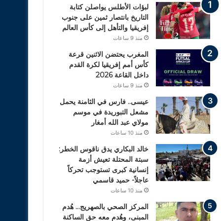
لبؤات الأطلس يواصلن كتابة
التاريخ بانتصار ثمين على جنوب
إفريقيا والتأهل إلى كأس العالم
منذ 9 ساعات
المغرب يحتضن الاثنين قرعة
كأس أمم إفريقيا لكرة القدم
داخل القاعة 2026
منذ 9 ساعات
عيسى.. فارس في الثامنة يحمل
مشعل التبوريدة في موسم
مولاي عبد الله أمغار
منذ 10 ساعات
خالد البكاري يدق ناقوس الخطر:
سبتة المحتلة تعيش أزمة
إنسانية كبرى تستوجب تحركاً
عاجلاً- حميد قاسمي
منذ 10 ساعات
المركز الصحي بالصهريج… هُدم
المبنى، وهُدم معه حق الساكنة