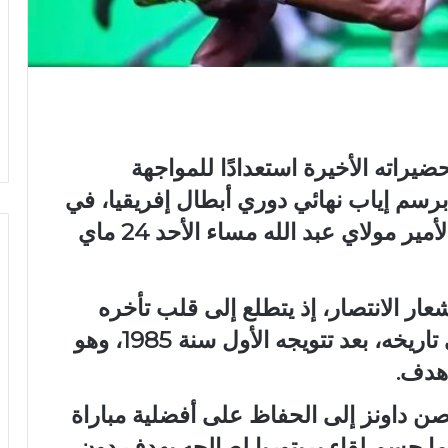
يراته الأخيرة استعدادًا للمواجهة
برسم إياب نهائي دوري أبطال إفريقيا، في
اللقاء المرتقب الذي يحتضنه ملعب الأمير مولاي عبد الله مساء الأحد 24 ماي
ار الانتصار، إذ يتطلع إلى قلب تأخره
ذهابًا وانتزاع اللقب القاري الثاني في تاريخه، بعد تتويجه الأول سنة 1985، وهو
 هدف.
ن داونز إلى الحفاظ على أفضلية مباراة
دما حسم لقاء بريتوريا لصالحه بهدف دون