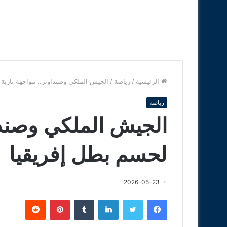
الرئيسية
/
رياضة
/
الجيش الملكي وصنداونز.. مواجهة نارية
رياضة
الجيش الملكي وصنداو
لحسم بطل إفريقيا
2026-05-23
فيسبوك
تويتر
لينكدإن
‏Tumblr
بينتيريست
‏Reddit