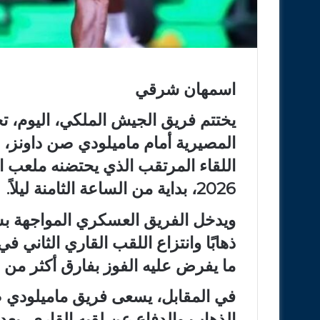
اسمهان شرقي
يختتم فريق الجيش الملكي، اليوم، تحض
المصيرية أمام ماميلودي صن داونز، 
2026، بداية من الساعة الثامنة ليلاً.
ويدخل الفريق العسكري المواجهة بشع
ما يفرض عليه الفوز بفارق أكثر من
في المقابل، يسعى فريق ماميلودي ص
الذهاب والدفاع عن لقبه القاري، بع