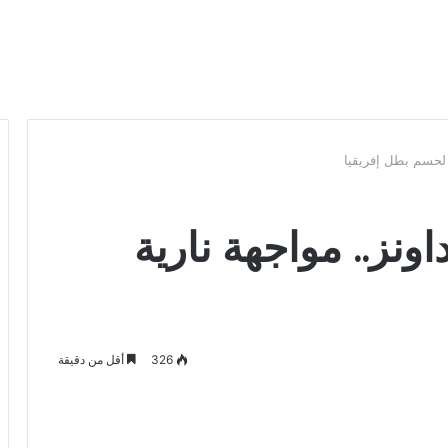
 لحسم بطل إفريقيا
نز.. مواجهة نارية
326
أقل من دقيقة