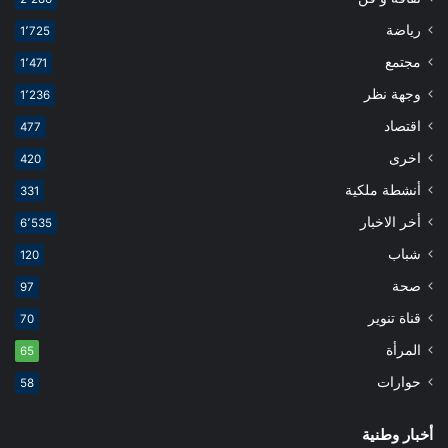
رياضة
1٬725
مجتمع
1٬471
وجهة نظر
1٬236
اقتصاد
477
اخرى
420
أنشطة ملكية
331
أخر الاخبار
6٬535
شباب
120
صحة
97
قناة تنوير
70
المرأة
65
حوارات
58
أخبار وطنية