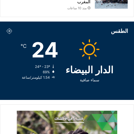
المغرب
منذ 10 ساعات
الطقس
24
℃
الدار البيضاء
24º - 23º
69%
1.54 كيلومتر/ساعة
سماء صافية