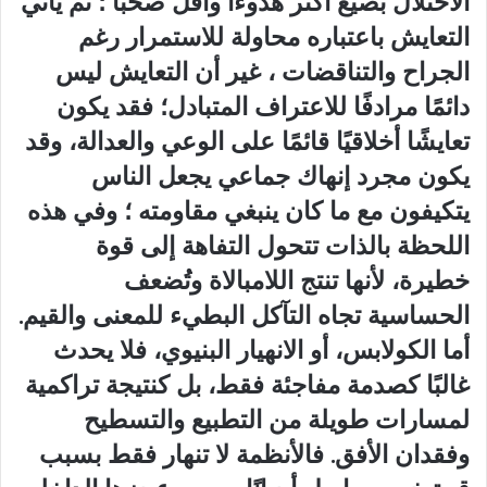
الاختلال بصيغ أكثر هدوءًا وأقل صخبًا ؛ ثم يأتي
التعايش باعتباره محاولة للاستمرار رغم
الجراح والتناقضات ، غير أن التعايش ليس
دائمًا مرادفًا للاعتراف المتبادل؛ فقد يكون
تعايشًا أخلاقيًا قائمًا على الوعي والعدالة، وقد
يكون مجرد إنهاك جماعي يجعل الناس
يتكيفون مع ما كان ينبغي مقاومته ؛ وفي هذه
اللحظة بالذات تتحول التفاهة إلى قوة
خطيرة، لأنها تنتج اللامبالاة وتُضعف
الحساسية تجاه التآكل البطيء للمعنى والقيم.
أما الكولابس، أو الانهيار البنيوي، فلا يحدث
غالبًا كصدمة مفاجئة فقط، بل كنتيجة تراكمية
لمسارات طويلة من التطبيع والتسطيح
وفقدان الأفق. فالأنظمة لا تنهار فقط بسبب