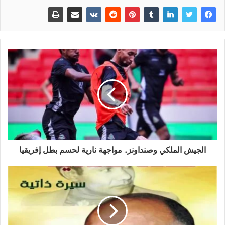
الجيش الملكي وصنداونز.. مواجهة نارية لحسم بطل إفريقيا