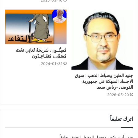
2025-03-10
مُسِنُّــون، شَرِيحَةٌ تُعَانِي تَحْتَ
مُسَمَّى، مُتَقَـاعِـدٌون
2024-01-31
جنود الطين وضباط الذهب : سوق
الاجساد المنهكة في جمهورية
الفوضى -رياض سعد
2026-05-20
اترك تعليقاً
يجب أنت تكون
مسجل الدخول
لتضيف تعليقاً.