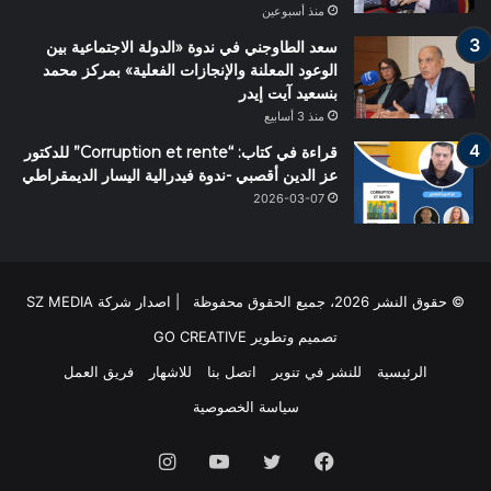
منذ أسبوعين
سعد الطاوجني في ندوة «الدولة الاجتماعية بين
الوعود المعلنة والإنجازات الفعلية» بمركز محمد
بنسعيد آيت إيدر
منذ 3 أسابيع
قراءة في كتاب: “Corruption et rente” للدكتور
عز الدين أقصبي -ندوة فيدرالية اليسار الديمقراطي
2026-03-07
© حقوق النشر 2026، جميع الحقوق محفوظة | اصدار شركة SZ MEDIA
تصميم وتطوير
GO CREATIVE
الرئيسية
للنشر في تنوير
اتصل بنا
للاشهار
فريق العمل
سياسة الخصوصية
فيسبوك
تويتر
يوتيوب
انستقرام