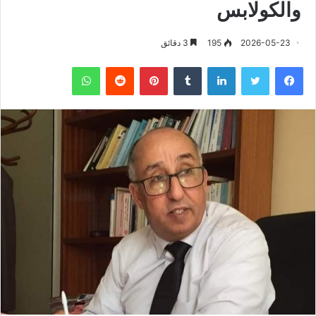
والكولابس
2026-05-23
195
3 دقائق
فيسبوك
تويتر
لينكدإن
‏Tumblr
بينتيريست
‏Reddit
واتساب