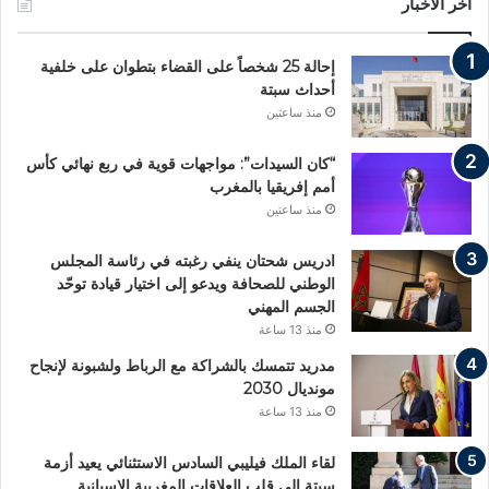
اخر الاخبار
إحالة 25 شخصاً على القضاء بتطوان على خلفية
أحداث سبتة
منذ ساعتين
“كان السيدات”: مواجهات قوية في ربع نهائي كأس
أمم إفريقيا بالمغرب
منذ ساعتين
ادريس شحتان ينفي رغبته في رئاسة المجلس
الوطني للصحافة ويدعو إلى اختيار قيادة توحّد
الجسم المهني
منذ 13 ساعة
مدريد تتمسك بالشراكة مع الرباط ولشبونة لإنجاح
مونديال 2030
منذ 13 ساعة
لقاء الملك فيليبي السادس الاستثنائي يعيد أزمة
سبتة إلى قلب العلاقات المغربية الإسبانية