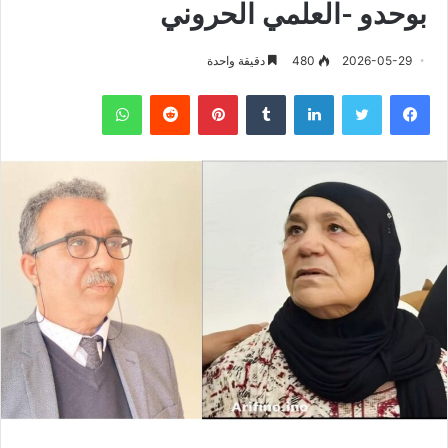
بوحدو -العلمي الحروني
2026-05-29
480
دقيقة واحدة
فيسبوك
تويتر
لينكدإن
‏Tumblr
بينتيريست
‏Reddit
واتساب