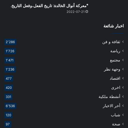
*معركة أنوال الخالدة: تاريخ الفعل،وفعل التاريخ.
2022-07-21
اخبار شائعة
ثقافة و فن
2٬286
رياضة
1٬726
مجتمع
1٬471
وجهة نظر
1٬236
اقتصاد
477
اخرى
420
أنشطة ملكية
331
أخر الاخبار
6٬536
شباب
120
صحة
97