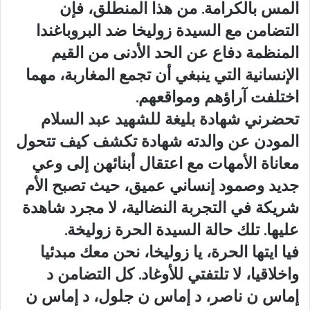
المس بالكرامة. من هذا المنطلق، فإن
التضامن مع السيدة زوليخا ضد البروباغندا
المنظمة دفاع عن الحد الأدنى من القيم
الإنسانية التي ينبغي أن تجمع المغاربة، مهما
اختلفت آراؤهم ومواقعهم.
تحضرني شهادة بليغة للشهيد عبد السلام
المودن عن والدته شهادة تكشف كيف تتحول
معاناة الأمهات مع اعتقال أبنائهن إلى وعي
جديد وصمود إنساني عميق، حيث تصبح الأم
شريكة في التجربة النضالية، لا مجرد شاهدة
عليها. تلك حالة السيدة الحرة زوليخة.
فيا ايتها الحرة، يا زوليخا، نحن معك مبدئيا
واخلاقيا، لا تلتفتي للأوغاد. كل التضامن د
إماس ن ناصر، د إماس ن جلول، د إماس ن