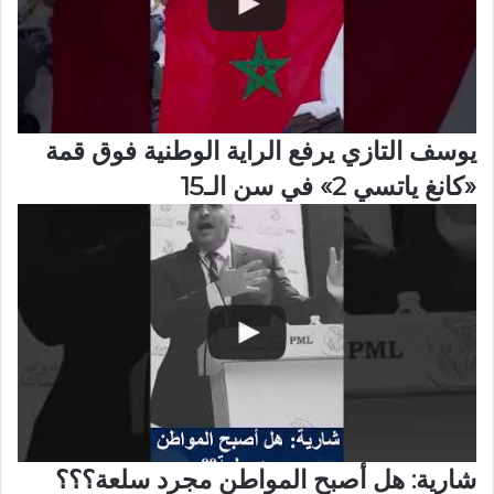
يوسف التازي يرفع الراية الوطنية فوق قمة
«كانغ ياتسي 2» في سن الـ15
شارية: هل أصبح المواطن مجرد سلعة؟؟؟