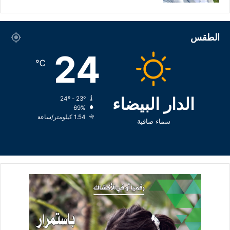
الطقس
24
℃
الدار البيضاء
24º - 23º
69%
1.54 كيلومتر/ساعة
سماء صافية