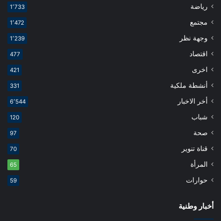
رياضة
1٬733
مجتمع
1٬472
وجهة نظر
1٬239
اقتصاد
477
اخرى
421
أنشطة ملكية
331
أخر الاخبار
6٬544
شباب
120
صحة
97
قناة تنوير
70
المرأة
65
حوارات
59
أخبار وطنية