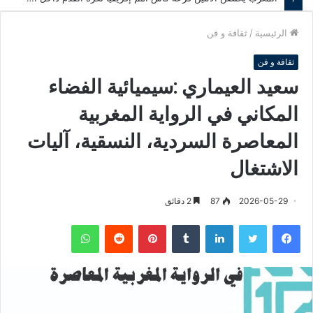
الرئيسية
/
ثقافة و فن
ثقافة و فن
سعيد العيماري :سيميائية الفضاء
المكاني في الرواية المغربية
المعاصرة السردية، النسقية، آليات
الاشتغال
2026-05-29
87
2 دقائق
فيسبوك
تويتر
لينكدإن
‏Tumblr
بينتيريست
‏Reddit
واتساب