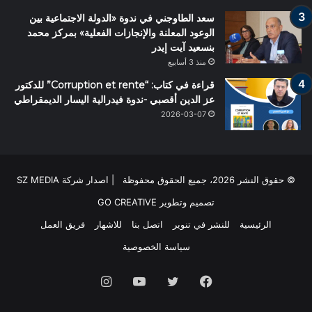
سعد الطاوجني في ندوة «الدولة الاجتماعية بين
الوعود المعلنة والإنجازات الفعلية» بمركز محمد
بنسعيد آيت إيدر
منذ 3 أسابيع
قراءة في كتاب: “Corruption et rente” للدكتور
عز الدين أقصبي -ندوة فيدرالية اليسار الديمقراطي
2026-03-07
© حقوق النشر 2026، جميع الحقوق محفوظة | اصدار شركة SZ MEDIA
تصميم وتطوير
GO CREATIVE
الرئيسية
للنشر في تنوير
اتصل بنا
للاشهار
فريق العمل
سياسة الخصوصية
فيسبوك
تويتر
يوتيوب
انستقرام