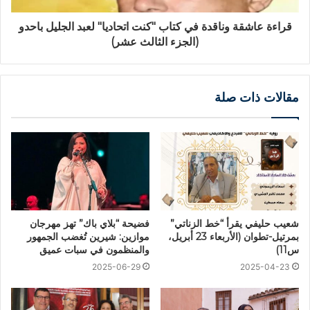
قراءة عاشقة وناقدة في كتاب "كنت اتحاديا" لعبد الجليل باحدو
(الجزء الثالث عشر)
مقالات ذات صلة
شعيب حليفي يقرأ “خط الزناتي”
فضيحة “بلاي باك” تهز مهرجان
بمرتيل-تطوان (الأربعاء 23 أبريل،
موازين: شيرين تُغضب الجمهور
س11)
والمنظمون في سبات عميق
2025-06-29
2025-04-23