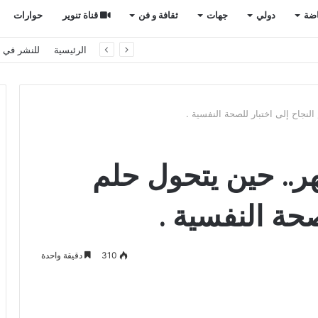
اضة
دولي
جهات
ثقافة و فن
قناة تنوير
حوارات
راجل حقه في التنقل الآمن؟
الرئيسية
للنشر في ت
النجاح إلى اختبار للصحة النفسية .
هر.. حين يتحول حلم
صحة النفسية .
310
دقيقة واحدة