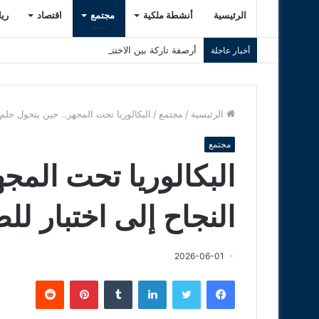
الرئيسية
أنشطة ملكية
مجتمع
اقتصاد
ري
أرصفة تاركة بين الاختناق وسوء التهيئة.. هل فقد ال
أخبار عاجلة
الرئيسية
/
مجتمع
/
البكالوريا تحت المجهر.. حين يتحول حلم 
مجتمع
البكالوريا تحت المج
النجاح إلى اختبار لل
2026-06-01
فيسبوك
تويتر
لينكدإن
‏Tumblr
بينتيريست
‏Reddit