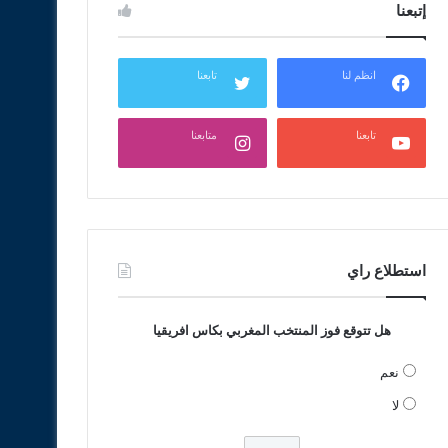
إتبعنا
انظم لنا
تابعنا
تابعنا
متابعنا
استطلاع راي
هل تتوقع فوز المنتخب المغربي بكاس افريقيا
نعم
لا