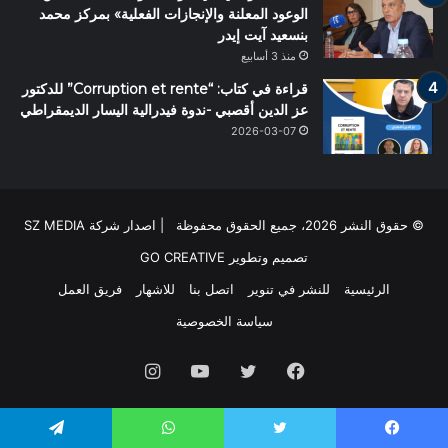
الوعود المعلنة والإنجازات الفعلية» بمركز محمد
بنسعيد آيت إيدر
منذ 3 أسابيع
قراءة في كتاب: “Corruption et rente” للدكتور
عز الدين أقصبي -ندوة فيدرالية اليسار الديمقراطي
2026-03-07
© حقوق النشر 2026، جميع الحقوق محفوظة | اصدار شركة SZ MEDIA
تصميم وتطوير
GO CREATIVE
الرئيسية
للنشر في تنوير
اتصل بنا
للاشهار
فريق العمل
سياسة الخصوصية
فيسبوك
تويتر
يوتيوب
انستقرام