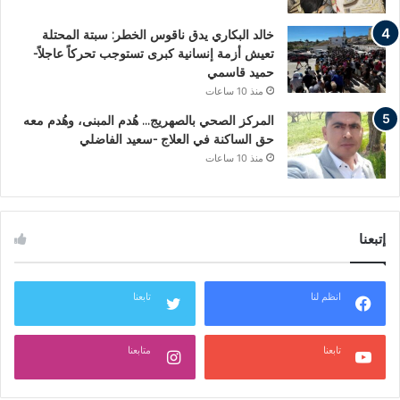
خالد البكاري يدق ناقوس الخطر: سبتة المحتلة
تعيش أزمة إنسانية كبرى تستوجب تحركاً عاجلاً-
حميد قاسمي
منذ 10 ساعات
المركز الصحي بالصهريج… هُدم المبنى، وهُدم معه
حق الساكنة في العلاج -سعيد الفاضلي
منذ 10 ساعات
إتبعنا
انظم لنا
تابعنا
تابعنا
متابعنا