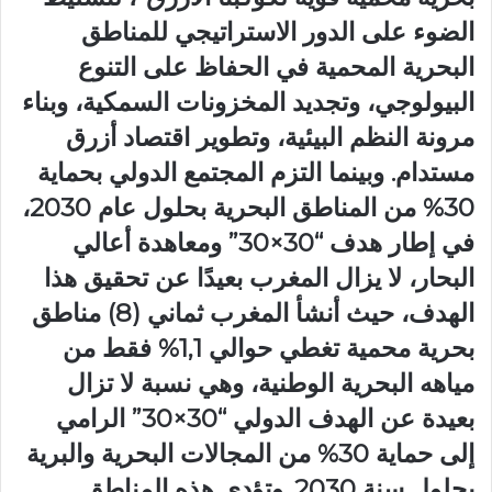
الضوء على الدور الاستراتيجي للمناطق
البحرية المحمية في الحفاظ على التنوع
البيولوجي، وتجديد المخزونات السمكية، وبناء
مرونة النظم البيئية، وتطوير اقتصاد أزرق
مستدام. وبينما التزم المجتمع الدولي بحماية
30% من المناطق البحرية بحلول عام 2030،
في إطار هدف “30×30” ومعاهدة أعالي
البحار، لا يزال المغرب بعيدًا عن تحقيق هذا
الهدف، حيث أنشأ المغرب ثماني (8) مناطق
بحرية محمية تغطي حوالي 1,1% فقط من
مياهه البحرية الوطنية، وهي نسبة لا تزال
بعيدة عن الهدف الدولي “30×30” الرامي
إلى حماية 30% من المجالات البحرية والبرية
بحلول سنة 2030. وتؤدي هذه المناطق