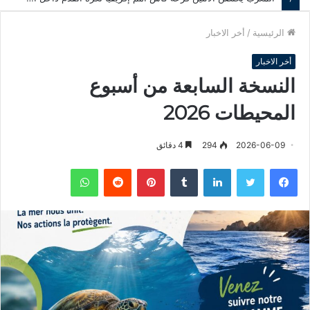
الرئيسية
/
أخر الاخبار
أخر الاخبار
النسخة السابعة من أسبوع
المحيطات 2026
2026-06-09
294
4 دقائق
فيسبوك
تويتر
لينكدإن
‏Tumblr
بينتيريست
‏Reddit
واتساب