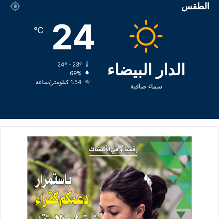
الطقس
24
℃
الدار البيضاء
24º - 23º
69%
1.54 كيلومتر/ساعة
سماء صافية