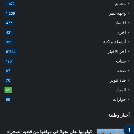
مجتمع
1٬472
وجهة نظر
1٬239
اقتصاد
477
اخرى
421
أنشطة ملكية
331
أخر الاخبار
6٬544
شباب
120
صحة
97
قناة تنوير
70
المرأة
65
حوارات
59
أخبار وطنية
كولومبيا تعلن تحولا في موقفها من قضية الصحراء