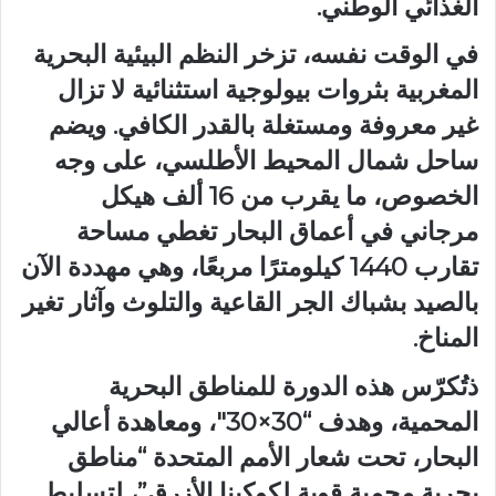
الغذائي الوطني.
في الوقت نفسه، تزخر النظم البيئية البحرية
المغربية بثروات بيولوجية استثنائية لا تزال
غير معروفة ومستغلة بالقدر الكافي. ويضم
ساحل شمال المحيط الأطلسي، على وجه
الخصوص، ما يقرب من 16 ألف هيكل
مرجاني في أعماق البحار تغطي مساحة
تقارب 1440 كيلومترًا مربعًا، وهي مهددة الآن
بالصيد بشباك الجر القاعية والتلوث وآثار تغير
المناخ.
ذتُكرّس هذه الدورة للمناطق البحرية
المحمية، وهدف “30×30″، ومعاهدة أعالي
البحار، تحت شعار الأمم المتحدة “مناطق
بحرية محمية قوية لكوكبنا الأزرق”، لتسليط